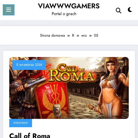
Przejdź
VIAWWWGAMERS
do
Portal o grach
treści
Strona domowa
R
wrz
05
5 września 2014
STRATEGIE
Call of Roma