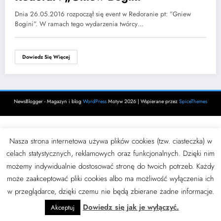
Dnia 26.05.2016 rozpoczął się event w Redoranie pt: ”Gniew
Bogini”. W ramach tego wydarzenia twórcy…
Dowiedz Się Więcej
NewsBlogger - Magazyn i blog
WordPress
Motyw 2026 | Wspierane przez
SpiceThemes
Nasza strona internetowa używa plików cookies (tzw. ciasteczka) w
celach statystycznych, reklamowych oraz funkcjonalnych. Dzięki nim
możemy indywidualnie dostosować stronę do twoich potrzeb. Każdy
może zaakceptować pliki cookies albo ma możliwość wyłączenia ich
w przeglądarce, dzięki czemu nie będą zbierane żadne informacje.
Dowiedz się jak je wyłączyć.
Akceptuj