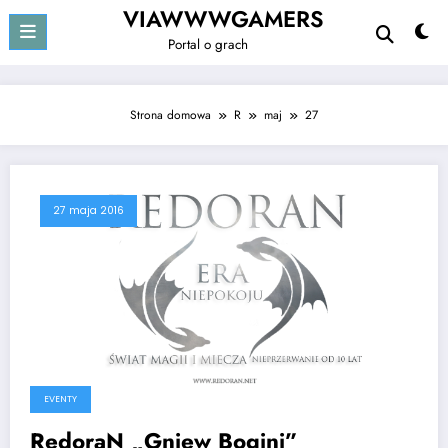
Przejdź
VIAWWWGAMERS
do
Portal o grach
treści
Strona domowa
R
maj
27
27 maja 2016
EVENTY
RedoraN „Gniew Bogini”