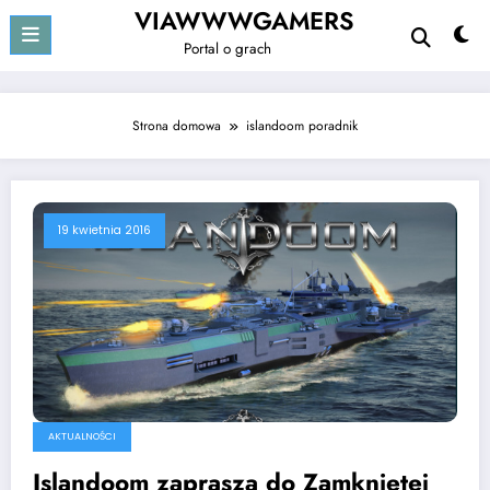
Przejdź
VIAWWWGAMERS
do
Portal o grach
treści
Strona domowa
islandoom poradnik
19 kwietnia 2016
AKTUALNOŚCI
Islandoom zaprasza do Zamkniętej