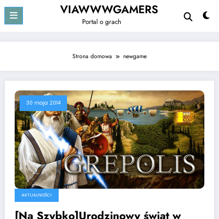
Przejdź
VIAWWWGAMERS
do
Portal o grach
treści
Strona domowa
newgame
30 maja 2014
AKTUALNOŚCI
[Na Szybko]Urodzinowy świat w