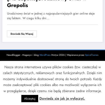
Grepolis
Urodzinowy świat w jednej z najpopularniejszych gier online staje
się faktem. W ciagu kilku dni…
Dowiedz Się Więcej
NewsBlogger - Magazyn i blog
WordPress
Motyw 2026 | Wspierane przez
SpiceThemes
Nasza strona internetowa używa plików cookies (tzw. ciasteczka) w
celach statystycznych, reklamowych oraz funkcjonalnych. Dzięki nim
możemy indywidualnie dostosować stronę do twoich potrzeb. Każdy
może zaakceptować pliki cookies albo ma możliwość wyłączenia ich
w przeglądarce, dzięki czemu nie będą zbierane żadne informacje.
Dowiedz się jak je wyłączyć.
Akceptuj