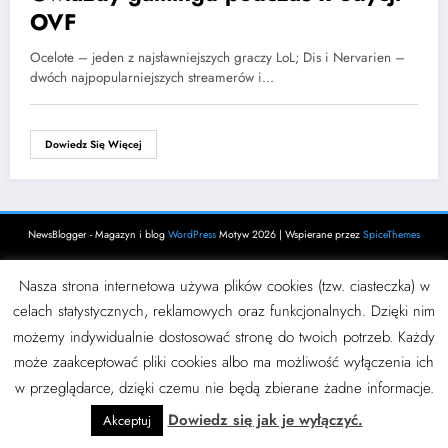
OVF
Ocelote – jeden z najsławniejszych graczy LoL; Dis i Nervarien –
dwóch najpopularniejszych streamerów i…
Dowiedz Się Więcej
NewsBlogger - Magazyn i blog
WordPress
Motyw 2026 | Wspierane przez
SpiceThemes
Nasza strona internetowa używa plików cookies (tzw. ciasteczka) w
celach statystycznych, reklamowych oraz funkcjonalnych. Dzięki nim
możemy indywidualnie dostosować stronę do twoich potrzeb. Każdy
może zaakceptować pliki cookies albo ma możliwość wyłączenia ich
w przeglądarce, dzięki czemu nie będą zbierane żadne informacje.
Dowiedz się jak je wyłączyć.
Akceptuj