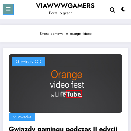
Przejdź
VIAWWWGAMERS
do
Portal o grach
treści
Strona domowa
orangelifetube
29 kwietnia 2015
AKTUALNOŚCI
Gwiazdy gamingu podczas II edycji