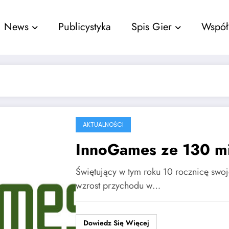
nu
News
Publicystyka
Spis Gier
Współ
AKTUALNOŚCI
InnoGames ze 130 mi
Świętujący w tym roku 10 rocznicę sw
wzrost przychodu w…
Dowiedz Się Więcej