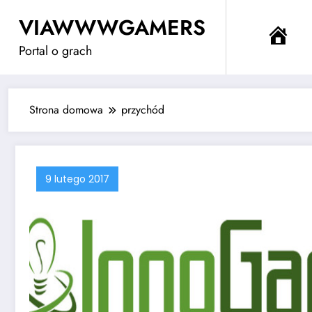
Przejdź
VIAWWWGAMERS
do
Me
treści
Portal o grach
Strona domowa
przychód
9 lutego 2017