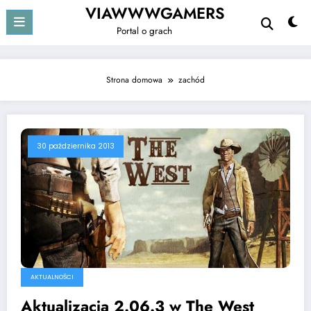
Przejdź
VIAWWWGAMERS
do
Portal o grach
treści
Strona domowa
zachód
30 października 2013
AKTUALNOŚCI
Aktualizacja 2.06.3 w The West