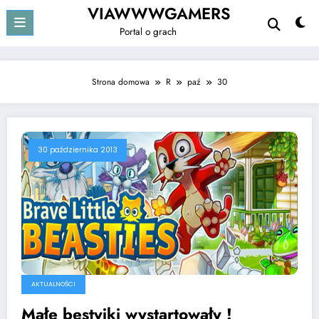
Przejdź
VIAWWWGAMERS
do
Portal o grach
treści
Strona domowa
R
paź
30
30 października 2013
AKTUALNOŚCI
Małe bestyjki wystartowały !