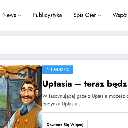
nu
News
Publicystyka
Spis Gier
Współ
AKTUALNOŚCI
Uptasia – teraz będ
W fascynującej grze z Uptasia możesz
budynku Uptasia…
Dowiedz Się Więcej