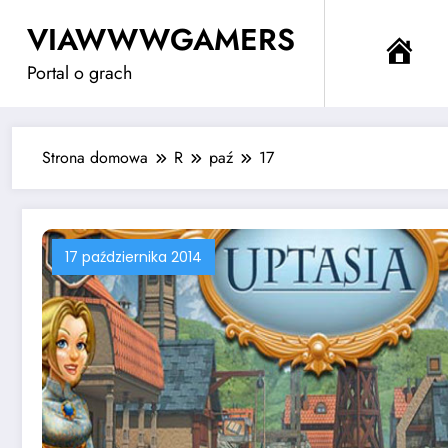
Przejdź
VIAWWWGAMERS
do
Me
treści
Portal o grach
Strona domowa
R
paź
17
17 października 2014