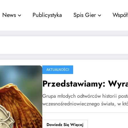
nu
News
Publicystyka
Spis Gier
Współ
AKTUALNOŚCI
Przedstawiamy: Wyra
Grupa młodych odtwórców historii pos
wczesnośredniowiecznego świata, w k
Dowiedz Się Więcej