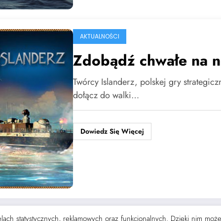
AKTUALNOŚCI
Zdobądź chwałe na n
Twórcy Islanderz, polskej gry strategic
dołącz do walki…
Dowiedz Się Więcej
 celach statystycznych, reklamowych oraz funkcjonalnych. Dzięki nim mo