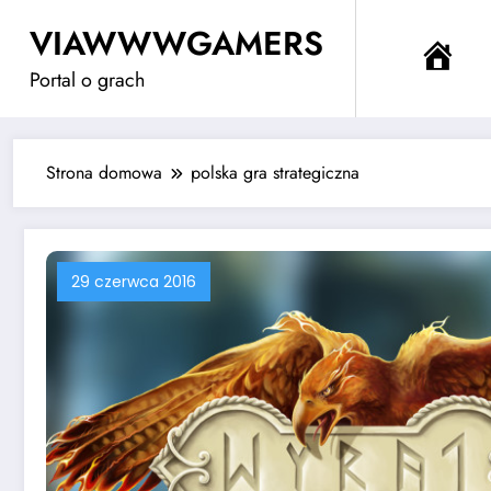
Przejdź
VIAWWWGAMERS
do
Me
treści
Portal o grach
Strona domowa
polska gra strategiczna
29 czerwca 2016