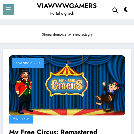
Przejdź
VIAWWWGAMERS
do
Portal o grach
treści
Strona domowa
symulacjagry
4 września 2017
SYMULACJE
My Free Circus: Remastered