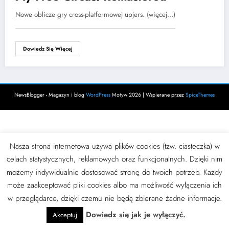
Nowe oblicze gry cross-platformowej upjers. (więcej…)
Dowiedz Się Więcej
NewsBlogger - Magazyn i blog
WordPress
Motyw 2026 | Wspierane przez
SpiceThemes
Nasza strona internetowa używa plików cookies (tzw. ciasteczka) w
celach statystycznych, reklamowych oraz funkcjonalnych. Dzięki nim
możemy indywidualnie dostosować stronę do twoich potrzeb. Każdy
może zaakceptować pliki cookies albo ma możliwość wyłączenia ich
w przeglądarce, dzięki czemu nie będą zbierane żadne informacje.
Dowiedz się jak je wyłączyć.
Akceptuj