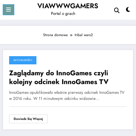
Przejdź
VIAWWWGAMERS
do
Portal o grach
treści
Strona domowa
tribal wars2
AKTUALNOŚCI
1 lutego 2016
Zaglądamy do InnoGames czyli
kolejny odcinek InnoGames TV
InnoGames opublikowało właśnie pierwszy odcinek InnoGames TV
w 2016 roku. W 11 minutowym odcinku widzowie…
Dowiedz Się Więcej