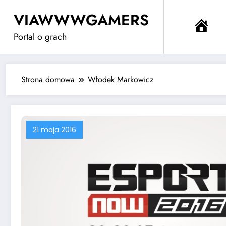
Przejdź
VIAWWWGAMERS
do
Me
treści
Portal o grach
Strona domowa
Włodek Markowicz
21 maja 2016