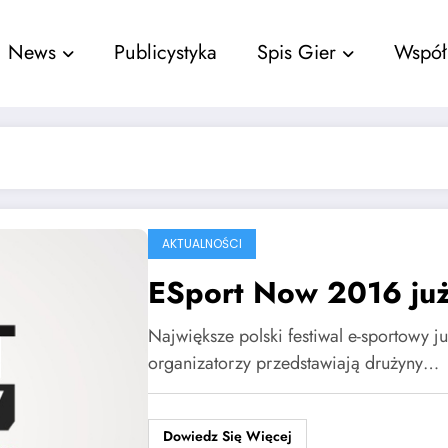
nu
News
Publicystyka
Spis Gier
Współ
AKTUALNOŚCI
ESport Now 2016 już
Największe polski festiwal e-sportowy j
organizatorzy przedstawiają drużyny…
Dowiedz Się Więcej