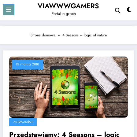
Przejdź
VIAWWWGAMERS
do
Portal o grach
treści
Strona domowa
4 Seasons – logic of nature
19 marca 2016
AKTUALNOŚCI
Przedstawiamy: 4 Seasons – logic