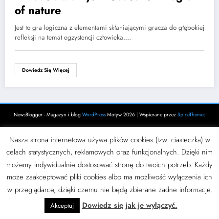
of nature
Jest to gra logiczna z elementami skłaniającymi gracza do głębokiej
refleksji na temat egzystencji człowieka.…
Dowiedz Się Więcej
NewsBlogger - Magazyn i blog
WordPress
Motyw 2026 | Wspierane przez
SpiceThemes
Nasza strona internetowa używa plików cookies (tzw. ciasteczka) w
celach statystycznych, reklamowych oraz funkcjonalnych. Dzięki nim
możemy indywidualnie dostosować stronę do twoich potrzeb. Każdy
może zaakceptować pliki cookies albo ma możliwość wyłączenia ich
w przeglądarce, dzięki czemu nie będą zbierane żadne informacje.
Dowiedz się jak je wyłączyć.
Akceptuj