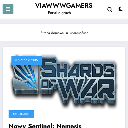
Przejdź
VIAWWWGAMERS
do
Portal o grach
treści
Strona domowa
shardsofwar
3 sierpnia 2015
AKTUALNOŚCI
Nowy Sentinel: Nemesis