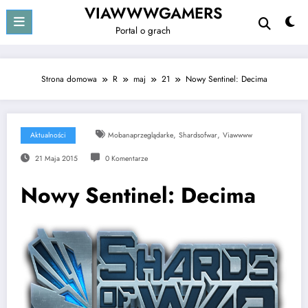
Przejdź
VIAWWWGAMERS
do
Portal o grach
treści
Strona domowa
R
maj
21
Nowy Sentinel: Decima
,
,
Aktualności
Mobanaprzeglądarke
Shardsofwar
Viawwww
21 Maja 2015
0 Komentarze
Nowy Sentinel: Decima