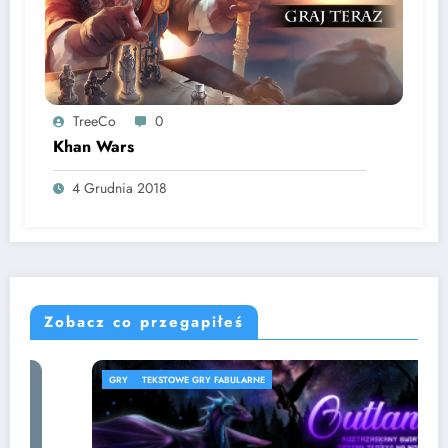
TreeCo
0
Khan Wars
4 Grudnia 2018
Zobacz co przegapiłeś
GRY
TEKSTOWE GRY FABULARNE