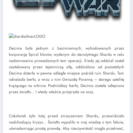
Decima była jednym z bezimiennych, wyhodowanych przez
korporację Spiral klonów, wysłanym do starożytnego Shardu w celu
nadzorowania prowadzonych tam operacji. Kiedy jej oddział został
zaatakowany przez tajemniczą siłę, oddzielona od pozostałych
Decima dotarła w pewne odległe miejsce pośród ruin Shardu. Tam
odnalazła berło, a wraz z nim Gwiazdę Poranną – starego satelitę
krążącego na orbicie. Podniósłszy berło, Decima została oślepiona
przez światło… I wtedy właśnie przejrzała na oczy.
Cokolwiek żyło tutaj przed zniszczeniem Shardu, przewidziało
nadchodzący kryzys… Światło wypaliło w niej wiedzę o tym fakcie,
uświadamiając prostą prawdę. Aby rzeczywistość mogła przetrwać,