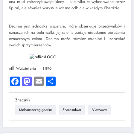
ona musi zniszczyć swoje klony… Nie tylko te wyhodowane przez
Spiral, ale również wszystkie własne odbicia w każdym Shardzie.
Decima jest jednostką wsparcia, która obserwuje przeciwników i
oznacza ich na polu walki. Jej satelita zadaje nieustanne obrażenia
oznaczonym celom. Decima może również osłaniać i uzdrawiać
swoich sprzymierzeńców.
Wyświetlenia
1 890
Facebook
Mastodon
Email
Share
Znacznik
Mobanaprzeglądarke
Shardsofwar
Viawwww