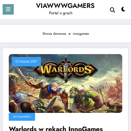
Przejdź
VIAWWWGAMERS
do
Portal o grach
treści
Strona domowa
innogames
13 marca 2017
AKTUALNOŚCI
Warlords w rękach InnoGames