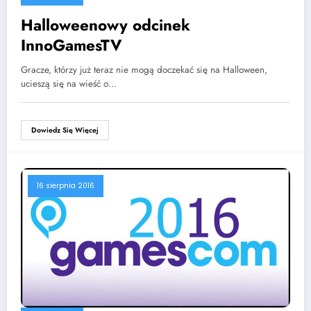
4 października 2016
Halloweenowy odcinek
InnoGamesTV
Gracze, którzy już teraz nie mogą doczekać się na Halloween,
ucieszą się na wieść o…
Dowiedz Się Więcej
16 sierpnia 2016