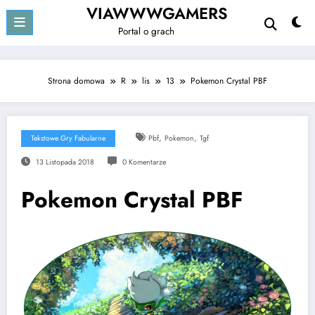
Przejdź
VIAWWWGAMERS
do
Portal o grach
treści
Strona domowa
R
lis
13
Pokemon Crystal PBF
,
,
Tekstowe Gry Fabularne
Pbf
Pokemon
Tgf
13 Listopada 2018
0 Komentarze
Pokemon Crystal PBF