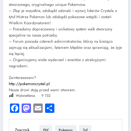
stworzonego, oryginalnego unique Pokemona.
– Złap je wszystkie, zdobądź odznaki i wyzwij liderów Crystala o
tytuł Mistrza Pokemon lub zdobądź pokazowe wstążki i zostań
Wielkim Koordynatorem!
– Posiadamy dopracowany i unikatowy system walk stworzony
specjalnie na nasze potrzeby.
– Forum posiada czterech administratorów, którzy na bieżąco
zajmują się aktualizacjami, łataniem błędów oraz sprawiają, że żyje
się lepiej.
– Organizujemy wiele wydarzeń i eventów z atrakcyjnymi
nagrodami.
Zainteresowani?
http://pokemoncrystal.pl
Nasze drzwi stoją przed wami otworem.
Wyświetlenia
9 732
Facebook
Mastodon
Email
Share
Znacznik
Pbf
Pokemon
Tgf