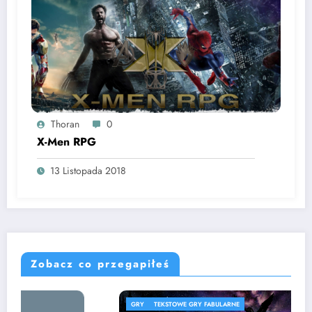
Thoran
0
X-Men RPG
13 Listopada 2018
Zobacz co przegapiłeś
GRY
TEKSTOWE GRY FABULARNE