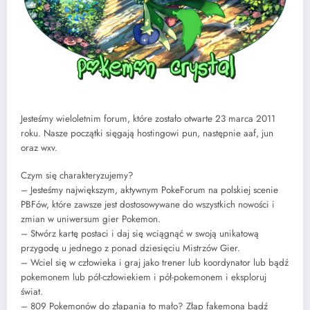
Jesteśmy wieloletnim forum, które zostało otwarte 23 marca 2011
roku. Nasze początki sięgają hostingowi pun, następnie aaf, jun
oraz wxv.
Czym się charakteryzujemy?
– Jesteśmy największym, aktywnym PokeForum na polskiej scenie
PBFów, które zawsze jest dostosowywane do wszystkich nowości i
zmian w uniwersum gier Pokemon.
– Stwórz kartę postaci i daj się wciągnąć w swoją unikatową
przygodę u jednego z ponad dziesięciu Mistrzów Gier.
– Wciel się w człowieka i graj jako trener lub koordynator lub bądź
pokemonem lub pół-człowiekiem i pół-pokemonem i eksploruj
świat.
– 809 Pokemonów do złapania to mało? Złap fakemona bądź