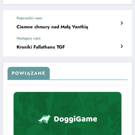
Poprzedni wpis
Ciemne chmury nad Małą Vanthią
Następny wpis
Kroniki Fallathanu TGF
POWIĄZANE