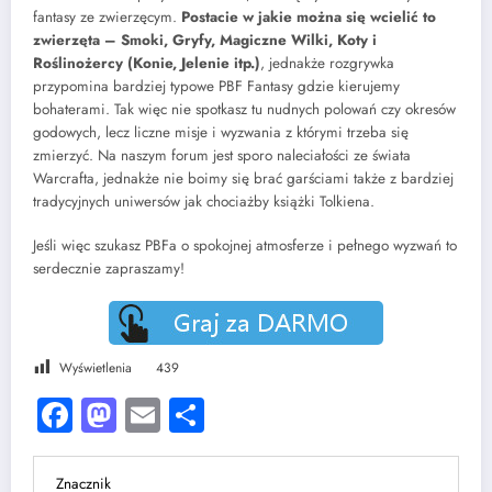
fantasy ze zwierzęcym.
Postacie w jakie można się wcielić to
zwierzęta – Smoki, Gryfy, Magiczne Wilki, Koty i
Roślinożercy (Konie, Jelenie itp.)
, jednakże rozgrywka
przypomina bardziej typowe PBF Fantasy gdzie kierujemy
bohaterami. Tak więc nie spotkasz tu nudnych polowań czy okresów
godowych, lecz liczne misje i wyzwania z którymi trzeba się
zmierzyć. Na naszym forum jest sporo naleciałości ze świata
Warcrafta, jednakże nie boimy się brać garściami także z bardziej
tradycyjnych uniwersów jak chociażby książki Tolkiena.
Jeśli więc szukasz PBFa o spokojnej atmosferze i pełnego wyzwań to
serdecznie zapraszamy!
Wyświetlenia
439
Facebook
Mastodon
Email
Share
Znacznik