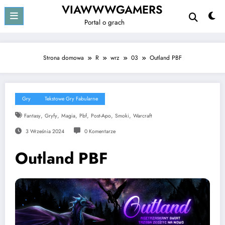
Przejdź
VIAWWWGAMERS
do
Portal o grach
treści
Strona domowa
R
wrz
03
Outland PBF
Gry
Tekstowe Gry Fabularne
,
,
,
,
,
,
Fantasy
Gryfy
Magia
Pbf
Post-Apo
Smoki
Warcraft
3 Września 2024
0 Komentarze
Outland PBF