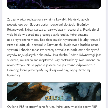
Żądza władzy roztrzaskała świat na kawałki. Na dryfujących
pozostałościach Eleboru zostali powołani do życia Strażnicy
Równowagi, którzy walczą z rozrywającą mroczną siłą. Przyjdzie ci
wcielić się w postać magicznego zwierzęcia, które otrzyma
nadprzyrodzone moce. Będziesz musiał wykorzystać je aby ratować
strzępki ładu jaki pozostał w Zaświatach. Twoje życie będzie pełne
wyzwań i chociaż masz zwierzęcą powłokę to będziesz dokonywać
czynów największych bohaterów. Twa służba Radzie Równowagi jest
wieczna, musisz to zaakceptować. Czy roztrzaskany świat można na
nowo złożyć? Na to pytanie jeszcze nie jest znana odpowiedź, a
Demony, które przyczyniły się do apokalipsy, będą strzec tej
tajemnicy.
Outland PBF to specyficzne forum, które łączy w sobie cechy PBF