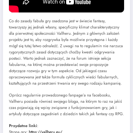
setka. Nowi, zwłaszcza niezaznajomieni ze specyfiką silnika, gracze
na pewno też docenią rozbudowane i przejrzyste FAQ.
Co do zasady fabuła gry osadzona jest w świecie fantasy,
towarzyszy jej jednak własny, specyficzny klimat charakterystyczny
dla pierwotnej społeczności Vallheru. Jednym z głównych założeń
projektu jest to, aby rozgrywka była możliwie przystępna i każdy
mógł się tutaj łatwo odnaleźć. Z uwagi na to regulamin nie narzuca
rygorystycznych zasad dotyczących choćby kwestii odgrywania
postaci. Warto jednak zaznaczyć, że na forum istnieje sekcja
fabularna, na której można przedstawiać swoje propozycje
dotyczące rozwoju gry w tym aspekcie. Od jakiegoś czasu
opracowywana jest także formuła cyklicznych wieści fabularnych,
kształtujących na przestrzeni trwania ery swego rodzaju kampanię.
Oprócz regularnie prowadzonego fanpage’a na facebooku,
Vallheru posiada również swojego bloga, na którym to raz na jakiś
czas pojawiają się wpisy związane z funkcjonowaniem gry, jak i
artykuły dotyczące zagadnień z dziedzin takich jak fantasy czy RPG.
Przydatne linki
:
Strona gry:
https://vallheru.eu/