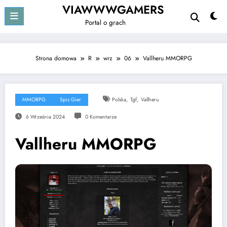
Przejdź
VIAWWWGAMERS
do
Portal o grach
treści
Strona domowa
R
wrz
06
Vallheru MMORPG
,
,
MMORPG
Spis Gier
Polska
Tgf
Vallheru
6 Września 2024
0 Komentarze
Vallheru MMORPG