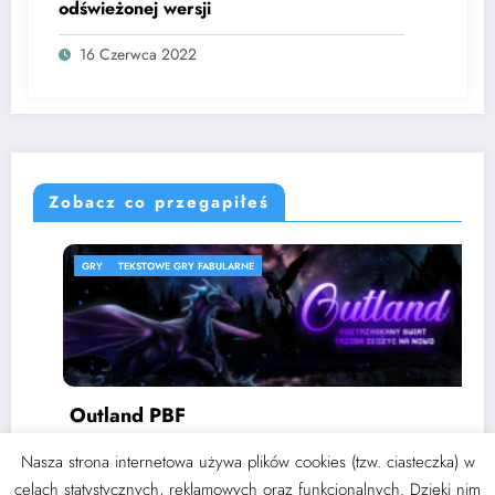
odświeżonej wersji￼
16 Czerwca 2022
Zobacz co przegapiłeś
GRY
TEKSTOWE GRY FABULARNE
Outland PBF
3 września 2024
Thoran
Nasza strona internetowa używa plików cookies (tzw. ciasteczka) w
celach statystycznych, reklamowych oraz funkcjonalnych. Dzięki nim