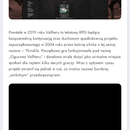
Powstałe w 2019 roku Vallheru to tekstowy RPG będący
bezpośrednią kontynuacją oraz duchowym spadkobiercą projektu
zapoczątkowanego w 2004 roku przez twórcę silnika o tej samej
nazwie – Thindila. Początkowo gra funkcjonowała pod nazwą
„Ogurowo Vallheru” i docelowo miała służyć jako wirtualne miejsce
spotkań dla raptem kilku starych graczy. Wraz z upływem czasu
projekt zmienił się jednak w coś, co można nazwać bardziej
„ambitnym” przedsięwzięciem.