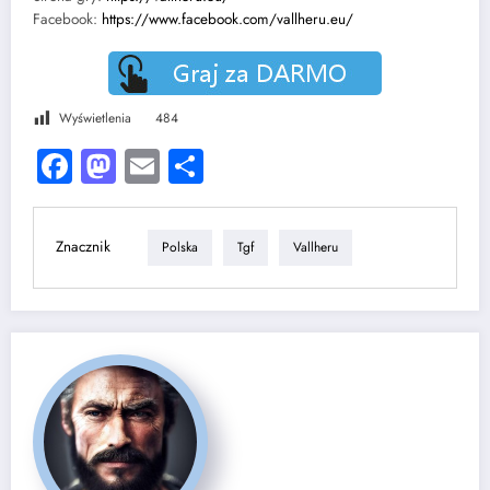
Facebook:
https://www.facebook.com/vallheru.eu/
Wyświetlenia
484
Facebook
Mastodon
Email
Share
Znacznik
Polska
Tgf
Vallheru