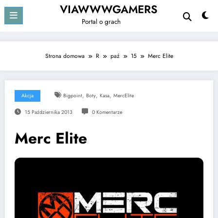
Przejdź
VIAWWWGAMERS
do
Portal o grach
treści
Strona domowa
R
paź
15
Merc Elite
,
,
,
Akcja
Bigpoint
Boty
Kasa
MercElite
15 Października 2013
0 Komentarze
Merc Elite