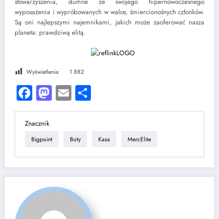
stowarzyszenia, dumne ze swojego hipernowoczesnego
wyposażenia i wypróbowanych w walce, śmiercionośnych członków.
Są oni najlepszymi najemnikami, jakich może zaoferować nasza
planeta: prawdziwą elitą.
Wyświetlenia
1 882
Facebook
Mastodon
Email
Share
Znacznik
Bigpoint
Boty
Kasa
MercElite