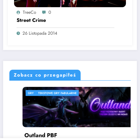
TreeCo
0
Street Crime
26 Listopada 2014
Zobacz co przegapiłeś
GRY
TEKSTOWE GRY FABULARNE
Outland PBF