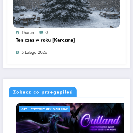
Thoran
0
Ten czas w roku [Karczma]
5 Lutego 2026
Zobacz co przegapiłeś
GRY
TEKSTOWE GRY FABULARNE