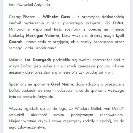
terenów wokół Antycudu.
Czarny Płaszcz —
Wilhelm Gass
— z precyzyjną dokładnością
omówił wydarzenia z dnia pierwszego przyjazdu do Doftot.
Mimowolnie wspomniał treść rozmowy z obecną na miejscu
kapłanką
Morrigan Valente
, która wraz z mistrzynią magii
Lyall
Ceorah
uczestniczyła w przyjęciu; obie zostały zaproszone przez
samego Lorda Lancelriona*.
Malarka
Lar Deargadh
podzieliła się swoimi spostrzeżeniami z
wizyty Doftot: jako jedna z nielicznych zauważyła ponury, nikomu
nieznany okręt oraz stawiany w lesie ołtarzyk brudny od krwi.
Spóźniony na spotkanie
Gael Mainn
, doświadczony o przeżycia z
Doftot, podzielił się swoimi odczuciami, co do spotkania wyższego
bytu na szczycie Antycudu.
Wszyscy zgodzili się co do tego, że Włodarz Doftot, von Mond*
wzbudził nieufność swoim podejrzanym zachowaniem.
Niejednokrotnie czyny i słowa mężczyzny rodziły niepokój, co do
jego człowieczeństwa.