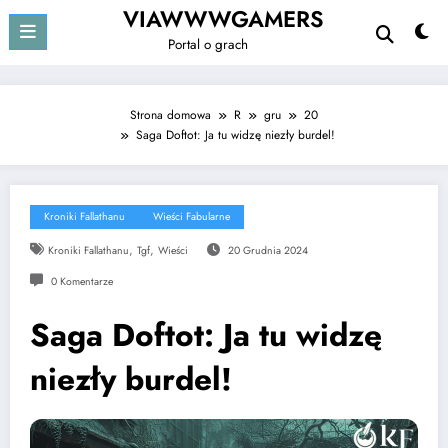
Przejdź
VIAWWWGAMERS
do
Portal o grach
treści
Strona domowa
R
gru
20
Saga Doftot: Ja tu widzę niezły burdel!
Kroniki Fallathanu
Wieści Fabularne
,
,
Kroniki Fallathanu
Tgf
Wieści
20 Grudnia 2024
0 Komentarze
Saga Doftot: Ja tu widzę
niezły burdel!