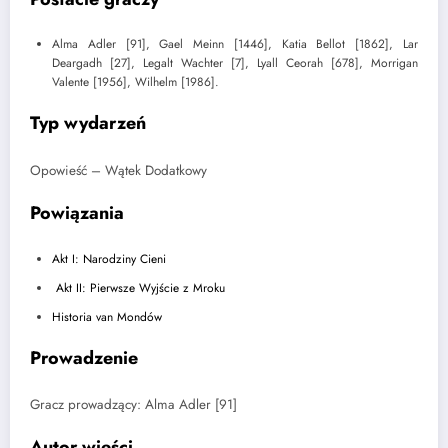
Alma Adler [91], Gael Meinn [1446], Katia Bellot [1862], Lar
Deargadh [27], Legalt Wachter [7], Lyall Ceorah [678], Morrigan
Valente [1956], Wilhelm [1986].
Typ wydarzeń
Opowieść – Wątek Dodatkowy
Powiązania
Akt I: Narodziny Cieni
Akt II: Pierwsze Wyjście z Mroku
Historia van Mondów
Prowadzenie
Gracz prowadzący: Alma Adler [91]
Autor wieści