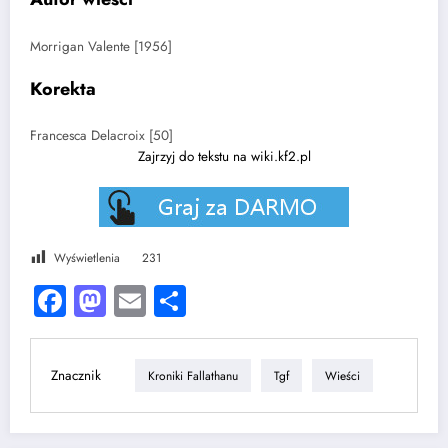
Morrigan Valente [1956]
Korekta
Francesca Delacroix [50]
Zajrzyj do tekstu na wiki.kf2.pl
Wyświetlenia
231
Facebook
Mastodon
Email
Share
Znacznik
Kroniki Fallathanu
Tgf
Wieści