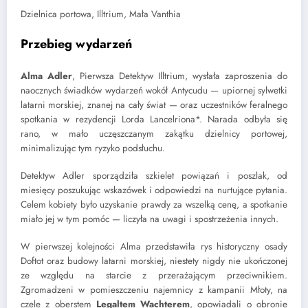
Dzielnica portowa, Illtrium, Mała Vanthia
Przebieg wydarzeń
Alma Adler
, Pierwsza Detektyw Illtrium, wysłała zaproszenia do
naocznych świadków wydarzeń wokół Antycudu — upiornej sylwetki
latarni morskiej, znanej na cały świat — oraz uczestników feralnego
spotkania w rezydencji Lorda Lancelriona*. Narada odbyła się
rano, w mało uczęszczanym zakątku dzielnicy portowej,
minimalizując tym ryzyko podsłuchu.
Detektyw Adler sporządziła szkielet powiązań i poszlak, od
miesięcy poszukując wskazówek i odpowiedzi na nurtujące pytania.
Celem kobiety było uzyskanie prawdy za wszelką cenę, a spotkanie
miało jej w tym pomóc — liczyła na uwagi i spostrzeżenia innych.
W pierwszej kolejności Alma przedstawiła rys historyczny osady
Doftot oraz budowy latarni morskiej, niestety nigdy nie ukończonej
ze względu na starcie z przerażającym przeciwnikiem.
Zgromadzeni w pomieszczeniu najemnicy z kampanii Młoty, na
czele z oberstem
Legaltem Wachterem
, opowiadali o obronie