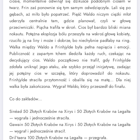
ciosie, momentalnie odwinął się dzikusce podobnym ciosem w
twarz. Frin zaś ponownie się tym samym odwdzięczyła. Lali się po
gębach, aż miło było popatrzeć. Pięść Waldo niczym ciężki młot
uderzyła centralnie tam, gdzie planował, czyli w głowę
przeciwniczki. Piącha trafiła w skroń. Cios był bardzo bliski miana
nokautu. Potężna eksplozja bólu przeszyła na wskroś głowę kobiety,
rzuciło ją na liny i może i dobrze, bo niechybnie padłaby na ring.
Walka między Waldo a Frinhjylde była pełna napięcia i emocji.
Publiczność z zapartym tchem śledziła każdy ruch, czekając na
decydujący cios. Waldo początkowo nie trafił, gdy Frinhjylde
zdołała uniknąć jego ataku, ale szybko przejął inicjatywę, zadając
jej potężny cios w szczękę, który doprowadził do nokautu.
Frinhjylde straciła przytomność i obaliła się na matę… Dla niej
walka była zakończona. Wygrał Waldo, który przeszedł do finału.
Co do zakładów…
Sinéad 50 Złotych Krabów na Xirys i 50 Złotych Krabów na Legalta
— wygrała i jednocześnie straciła.
Gawain 50 Złotych Krabów na Xirys i 50 Złotych Krabów na Legalta
— wygrał i jednocześnie stracił.
Dril’taera 100 Złotych Krabów na Legalta — przegrała.