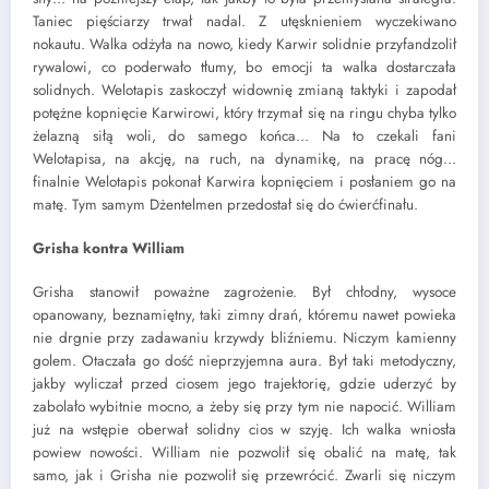
Taniec pięściarzy trwał nadal. Z utęsknieniem wyczekiwano
nokautu. Walka odżyła na nowo, kiedy Karwir solidnie przyfandzolił
rywalowi, co poderwało tłumy, bo emocji ta walka dostarczała
solidnych. Welotapis zaskoczył widownię zmianą taktyki i zapodał
potężne kopnięcie Karwirowi, który trzymał się na ringu chyba tylko
żelazną siłą woli, do samego końca… Na to czekali fani
Welotapisa, na akcję, na ruch, na dynamikę, na pracę nóg…
finalnie Welotapis pokonał Karwira kopnięciem i posłaniem go na
matę. Tym samym Dżentelmen przedostał się do ćwierćfinału.
Grisha kontra William
Grisha stanowił poważne zagrożenie. Był chłodny, wysoce
opanowany, beznamiętny, taki zimny drań, któremu nawet powieka
nie drgnie przy zadawaniu krzywdy bliźniemu. Niczym kamienny
golem. Otaczała go dość nieprzyjemna aura. Był taki metodyczny,
jakby wyliczał przed ciosem jego trajektorię, gdzie uderzyć by
zabolało wybitnie mocno, a żeby się przy tym nie napocić. William
już na wstępie oberwał solidny cios w szyję. Ich walka wniosła
powiew nowości. William nie pozwolił się obalić na matę, tak
samo, jak i Grisha nie pozwolił się przewrócić. Zwarli się niczym