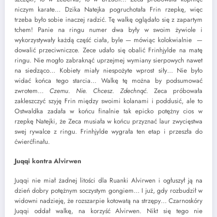
niczym karate… Dzika Natejka pogruchotała Frin rzepkę, więc
trzeba było sobie inaczej radzić. Tę walkę oglądało się z zapartym
tchem! Panie na ringu numer dwa były w swoim żywiole i
wykorzystywały każdą część ciała, byle — mówiąc kolokwialnie —
dowalić przeciwniczce. Zece udało się obalić Frinhjylde na matę
ringu. Nie mogło zabraknąć uprzejmej wymiany sierpowych nawet
na siedząco… Kobiety miały niespożyte wprost siły… Nie było
widać końca tego starcia… Walkę tę można by podsumować
zwrotem…
Czemu. Nie. Chcesz. Zdechnąć.
Zeca próbowała
zakleszczyć szyję Frin między swoimi kolanami i poddusić, ale to
Ostwaldka zadała w końcu finalnie tak epicko potężny cios w
rzepkę Natejki, że Zeca musiała w końcu przyznać laur zwycięstwa
swej rywalce z ringu. Frinhjylde wygrała ten etap i przeszła do
ćwierćfinału.
Juqqi kontra Alvirwen
Juqqi nie miał żadnej litości dla Ruanki Alvirwen i ogłuszył ją na
dzień dobry potężnym soczystym gongiem… I już, gdy rozbudził w
widowni nadzieję, że rozszarpie kotowatą na strzępy… Czarnoskóry
Juqqi oddał walkę, na korzyść Alvirwen. Nikt się tego nie