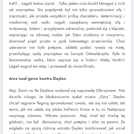
trafił… Legalt ledwo zipiał… Tylko jeden cios dzielił któregoś z nich
od zwycięstwa. Ten pojedynek był nie tylko sprawdzianem siły i
zręczności, ale przede wszystkim próbą charakteru, determinacji i
niezłomnej woli walki. Legalt, napędzany wewnętrzną siłą i
motywacją, bólem i przypływem adrenaliny, podniósł się z klęczek,
wspierając na zdrowej nodze. Jak Tytan zrodzony w cierpieniu,
skierował pięść prosto w pysk kotowatego przeciwnika. Choć
uderzenie nie było potężne, zdołało posłać rywala na matę,
przechylając szalę zwycięstwa na korzyść Ostwaldczyka. Była to
fenomenalna walka, która zapisze się w historii Małej Vanthii!
Legalt wygrał ten etap i przeszedł do ćwierćfinału.
Ainz`ooal`gown kontra Daylen
Maji Ziemi na tle Daylena wydawał się naprawdę Olbrzymem. Nie
dziwiło nikogo, że błyskawicznie zyskał miano „Góry”. Daylen
chciał najpierw flegmą sprowokować rywala, ale się nie udało, tak
samo, jak nie udała się sztuka trafienia Ainza w to, co Natejczycy
nazywają
cohones
. Wbrew pozorom, Maji miał też trochę tej
gibkości, nie był ślamazarny, choć potężny i silny na pewno. Ze
względu na sporą różnicę wzrostu Daylen kombinował, jak umiał