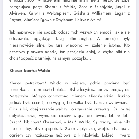
emocjonująco! W fazie eliminacyjnej miały się zmierzyć ze sobą
następujące pary: Khasar z Waldo, Zeca z Frinhjylde, Juqqi z
Alvirwen, Karwir z Welotapisem, Grisha z Williamem, Legalt z
Royem, Ainz`ooal`gown z Daylenem i Xirys z Azim!
Tak naprawdę nie sposób oddać tych wszystkich emocji, jakie się
odczuwało, oglądając fazę eliminacyjną. A emocje były
niesamowicie silne, bo tura wiadomo — szalenie istotna. Kto
przetrwa pierwsze starcie, ten przejdzie dalej, a chyba nikt nie
chciał odpaść z turnieju na samym początku…
Khasar kontra Waldo
Khasar potraktował Waldo w miejsce, gdzie powinna być
nereczka… i to musiało boleć… Był zdecydowanie zwinniejszy od
Natejczyka, którego ochrzczono mianem Niedźwiedzia. Trudno
jednak było ocenić, kto wygra, bo walka była bardzo wyrównana.
Obaj silni, obaj zażarcie walczyli o uzyskanie przewagi. Szli w tej
dotychczasowej wymianie ciosów wręcz po równo, łeb w łeb!
Szach* kibicował Khasarowi, a Mat* Waldo. Są rzeczy, jakie nikt
nie chciałby, aby się spotkały. Statek z płycizną, wiejska chałupa z
ogniem czy rozjuszona teściowa z kimkolwiek. Łokieć i twarz