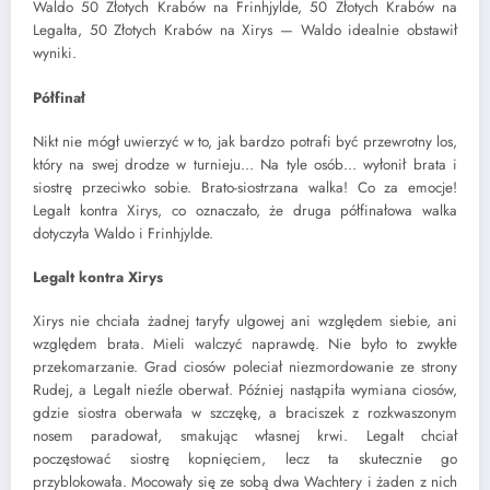
Waldo 50 Złotych Krabów na Frinhjylde, 50 Złotych Krabów na
Legalta, 50 Złotych Krabów na Xirys — Waldo idealnie obstawił
wyniki.
Półfinał
Nikt nie mógł uwierzyć w to, jak bardzo potrafi być przewrotny los,
który na swej drodze w turnieju… Na tyle osób… wyłonił brata i
siostrę przeciwko sobie. Brato-siostrzana walka! Co za emocje!
Legalt kontra Xirys, co oznaczało, że druga półfinałowa walka
dotyczyła Waldo i Frinhjylde.
Legalt kontra Xirys
Xirys nie chciała żadnej taryfy ulgowej ani względem siebie, ani
względem brata. Mieli walczyć naprawdę. Nie było to zwykłe
przekomarzanie. Grad ciosów poleciał niezmordowanie ze strony
Rudej, a Legalt nieźle oberwał. Później nastąpiła wymiana ciosów,
gdzie siostra oberwała w szczękę, a braciszek z rozkwaszonym
nosem paradował, smakując własnej krwi. Legalt chciał
poczęstować siostrę kopnięciem, lecz ta skutecznie go
przyblokowała. Mocowały się ze sobą dwa Wachtery i żaden z nich