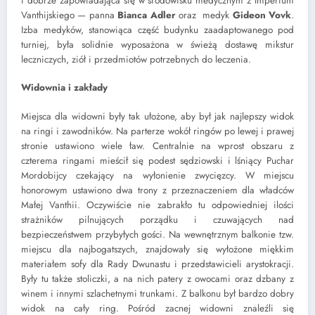
i dobrze zapowiadająca się w środowisku medycznym z Imperium
Vanthijskiego — panna
Bianca Adler
oraz
medyk
Gideon Vovk
.
Izba medyków, stanowiąca część budynku zaadaptowanego pod
turniej, była
solidnie wyposażona w świeżą dostawę mikstur
leczniczych, ziół i przedmiotów potrzebnych do leczenia.
Widownia i zakłady
Miejsca dla widowni były tak ułożone, aby był jak najlepszy widok
na ringi i zawodników. Na parterze wokół ringów po lewej i prawej
stronie ustawiono wiele ław. Centralnie na wprost obszaru z
czterema ringami mieścił się podest sędziowski i lśniący Puchar
Mordobijcy czekający na wyłonienie zwycięzcy. W miejscu
honorowym ustawiono dwa trony z przeznaczeniem dla władców
Małej Vanthii. Oczywiście nie zabrakło tu odpowiedniej ilości
strażników pilnujących porządku i czuwających nad
bezpieczeństwem przybyłych gości. Na wewnętrznym balkonie tzw.
miejscu dla najbogatszych, znajdowały się wyłożone miękkim
materiałem sofy dla Rady Dwunastu i przedstawicieli arystokracji.
Były tu także stoliczki, a na nich patery z owocami oraz dzbany z
winem i innymi szlachetnymi trunkami. Z balkonu był bardzo dobry
widok na cały ring. Pośród zacnej widowni znaleźli się