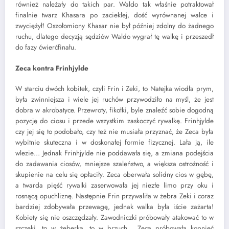
również należały do takich par. Waldo tak właśnie potraktował
finalnie twarz Khasara po zaciekłej, dość wyrównanej walce i
zwyciężył! Oszołomiony Khasar nie był później zdolny do żadnego
ruchu, dlatego decyzją sędziów Waldo wygrał tę walkę i przeszedł
do fazy ćwierćfinału.
Zeca kontra Frinhjylde
W starciu dwóch kobitek, czyli Frin i Zeki, to Natejka wiodła prym,
była zwinniejsza i wiele jej ruchów przywodziło na myśl, że jest
dobra w akrobatyce. Przewroty, fikołki, byle znaleźć sobie dogodną
pozycję do ciosu i przede wszystkim zaskoczyć rywalkę. Frinhjylde
czy jej się to podobało, czy też nie musiała przyznać, że Zeca była
wybitnie skuteczna i w doskonałej formie fizycznej. Lała ją, ile
wlezie… Jednak Frinhjylde nie poddawała się, a zmiana podejścia
do zadawania ciosów, mniejsze szaleństwo, a większa ostrożność i
skupienie na celu się opłaciły. Zeca oberwała solidny cios w gębę,
a twarda pięść rywalki zaserwowała jej niezłe limo przy oku i
rosnącą opuchliznę. Następnie Frin przywaliła w żebra Zeki i coraz
bardziej zdobywała przewagę, jednak walka była iście zażarta!
Kobiety się nie oszczędzały. Zawodniczki próbowały atakować to w
szczęki, to w żeberka, to w brzuch… Zeca próbowała kopnięć