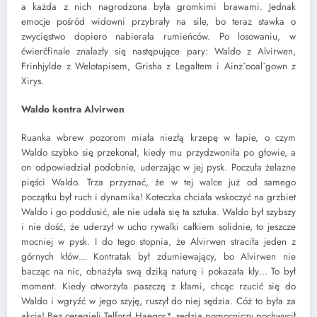
a każda z nich nagrodzona była gromkimi brawami. Jednak
emocje pośród widowni przybrały na sile, bo teraz stawka o
zwycięstwo dopiero nabierała rumieńców. Po losowaniu, w
ćwierćfinale znalazły się następujące pary: Waldo z Alvirwen,
Frinhjylde z Welotapisem, Grisha z Legaltem i Ainz`ooal`gown z
Xirys.
Waldo kontra Alvirwen
Ruanka wbrew pozorom miała niezłą krzepę w łapie, o czym
Waldo szybko się przekonał, kiedy mu przydzwoniła po głowie, a
on odpowiedział podobnie, uderzając w jej pysk. Poczuła żelazne
pięści Waldo. Trza przyznać, że w tej walce już od samego
początku był ruch i dynamika! Koteczka chciała wskoczyć na grzbiet
Waldo i go poddusić, ale nie udała się ta sztuka. Waldo był szybszy
i nie dość, że uderzył w ucho rywalki całkiem solidnie, to jeszcze
mocniej w pysk. I do tego stopnia, że Alvirwen straciła jeden z
górnych kłów… Kontratak był zdumiewający, bo Alvirwen nie
bacząc na nic, obnażyła swą dziką naturę i pokazała kły… To był
moment. Kiedy otworzyła paszczę z kłami, chcąc rzucić się do
Waldo i wgryźć w jego szyję, ruszył do niej sędzia. Cóż to była za
akcja! Bez ceregieli Telford Haegor*, sędzia pomocniczy pochwycił