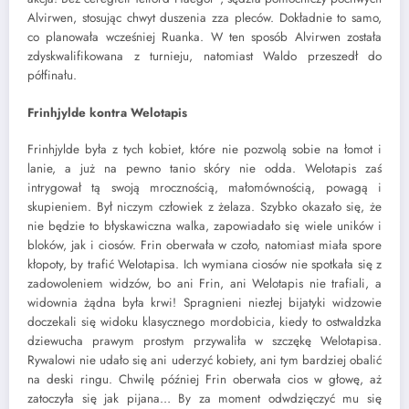
Alvirwen, stosując chwyt duszenia zza pleców. Dokładnie to samo,
co planowała wcześniej Ruanka. W ten sposób Alvirwen została
zdyskwalifikowana z turnieju, natomiast Waldo przeszedł do
półfinału.
Frinhjylde kontra Welotapis
Frinhjylde była z tych kobiet, które nie pozwolą sobie na łomot i
lanie, a już na pewno tanio skóry nie odda. Welotapis zaś
intrygował tą swoją mrocznością, małomównością, powagą i
skupieniem. Był niczym człowiek z żelaza. Szybko okazało się, że
nie będzie to błyskawiczna walka, zapowiadało się wiele uników i
bloków, jak i ciosów. Frin oberwała w czoło, natomiast miała spore
kłopoty, by trafić Welotapisa. Ich wymiana ciosów nie spotkała się z
zadowoleniem widzów, bo ani Frin, ani Welotapis nie trafiali, a
widownia żądna była krwi! Spragnieni niezłej bijatyki widzowie
doczekali się widoku klasycznego mordobicia, kiedy to ostwaldzka
dziewucha prawym prostym przywaliła w szczękę Welotapisa.
Rywalowi nie udało się ani uderzyć kobiety, ani tym bardziej obalić
na deski ringu. Chwilę później Frin oberwała cios w głowę, aż
zatoczyła się jak pijana… By za moment odwdzięczyć mu się