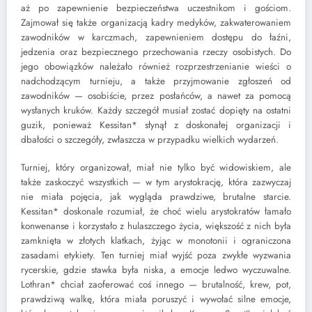
aż po zapewnienie bezpieczeństwa uczestnikom i gościom.
Zajmował się także organizacją kadry medyków, zakwaterowaniem
zawodników w karczmach, zapewnieniem dostępu do łaźni,
jedzenia oraz bezpiecznego przechowania rzeczy osobistych. Do
jego obowiązków należało również rozprzestrzenianie wieści o
nadchodzącym turnieju, a także przyjmowanie zgłoszeń od
zawodników — osobiście, przez posłańców, a nawet za pomocą
wysłanych kruków. Każdy szczegół musiał zostać dopięty na ostatni
guzik, ponieważ Kessitan* słynął z doskonałej organizacji i
dbałości o szczegóły, zwłaszcza w przypadku wielkich wydarzeń.
Turniej, który organizował, miał nie tylko być widowiskiem, ale
także zaskoczyć wszystkich — w tym arystokrację, która zazwyczaj
nie miała pojęcia, jak wygląda prawdziwe, brutalne starcie.
Kessitan* doskonale rozumiał, że choć wielu arystokratów łamało
konwenanse i korzystało z hulaszczego życia, większość z nich była
zamknięta w złotych klatkach, żyjąc w monotonii i ograniczona
zasadami etykiety. Ten turniej miał wyjść poza zwykłe wyzwania
rycerskie, gdzie stawka była niska, a emocje ledwo wyczuwalne.
Lothran* chciał zaoferować coś innego — brutalność, krew, pot,
prawdziwą walkę, która miała poruszyć i wywołać silne emocje,