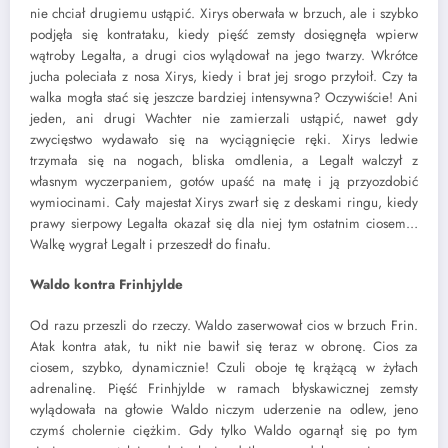
nie chciał drugiemu ustąpić. Xirys oberwała w brzuch, ale i szybko
podjęła się kontrataku, kiedy pięść zemsty dosięgnęła wpierw
wątroby Legalta, a drugi cios wylądował na jego twarzy. Wkrótce
jucha poleciała z nosa Xirys, kiedy i brat jej srogo przyłoił. Czy ta
walka mogła stać się jeszcze bardziej intensywna? Oczywiście! Ani
jeden, ani drugi Wachter nie zamierzali ustąpić, nawet gdy
zwycięstwo wydawało się na wyciągnięcie ręki. Xirys ledwie
trzymała się na nogach, bliska omdlenia, a Legalt walczył z
własnym wyczerpaniem, gotów upaść na matę i ją przyozdobić
wymiocinami. Cały majestat Xirys zwarł się z deskami ringu, kiedy
prawy sierpowy Legalta okazał się dla niej tym ostatnim ciosem…
Walkę wygrał Legalt i przeszedł do finału.
Waldo kontra Frinhjylde
Od razu przeszli do rzeczy. Waldo zaserwował cios w brzuch Frin.
Atak kontra atak, tu nikt nie bawił się teraz w obronę. Cios za
ciosem, szybko, dynamicznie! Czuli oboje tę krążącą w żyłach
adrenalinę. Pięść Frinhjylde w ramach błyskawicznej zemsty
wylądowała na głowie Waldo niczym uderzenie na odlew, jeno
czymś cholernie ciężkim. Gdy tylko Waldo ogarnął się po tym