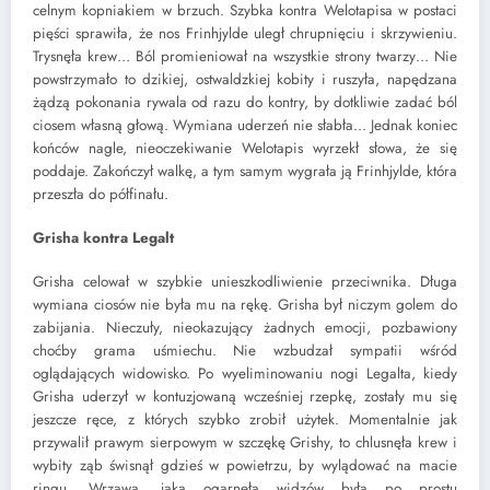
celnym kopniakiem w brzuch. Szybka kontra Welotapisa w postaci
pięści sprawiła, że nos Frinhjylde uległ chrupnięciu i skrzywieniu.
Trysnęła krew… Ból promieniował na wszystkie strony twarzy… Nie
powstrzymało to dzikiej, ostwaldzkiej kobity i ruszyła, napędzana
żądzą pokonania rywala od razu do kontry, by dotkliwie zadać ból
ciosem własną głową. Wymiana uderzeń nie słabła… Jednak koniec
końców nagle, nieoczekiwanie Welotapis wyrzekł słowa, że się
poddaje. Zakończył walkę, a tym samym wygrała ją Frinhjylde, która
przeszła do półfinału.
Grisha kontra Legalt
Grisha celował w szybkie unieszkodliwienie przeciwnika. Długa
wymiana ciosów nie była mu na rękę. Grisha był niczym golem do
zabijania. Nieczuły, nieokazujący żadnych emocji, pozbawiony
choćby grama uśmiechu. Nie wzbudzał sympatii wśród
oglądających widowisko. Po wyeliminowaniu nogi Legalta, kiedy
Grisha uderzył w kontuzjowaną wcześniej rzepkę, zostały mu się
jeszcze ręce, z których szybko zrobił użytek. Momentalnie jak
przywalił prawym sierpowym w szczękę Grishy, to chlusnęła krew i
wybity ząb świsnął gdzieś w powietrzu, by wylądować na macie
ringu. Wrzawa, jaka ogarnęła widzów była po prostu