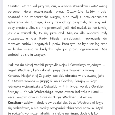
Kessitan Lothran
stał przy wejściu, w asyście strażników i witał każdą
personę, która przekraczała próg. Oczywiście każdy musiał
pokazać albo zaproszenie wstępu, albo zwój z potwierdzeniem
zgłoszenia do turnieju, którzy zawodnicy otrzymali, tak aby nikt
obcy prosto z ulicy się nie przemycił. Jeśli ktoś myślał, że ten turniej
jest dla wszystkich, to się przeliczył. Miejsca dla widowni były
przeznaczone dla Rady Miasta, arystokracji, reprezentantów
możnych rodów i bogatych kupców. Poza tym, co było też logiczne
— liczba miejsc w budynku była po prostu ograniczona. Nie
zmieściliby się tu wszyscy.
I tak oto do Małej Vanthii przybyli: wojak i Ostwalczyk w jednym —
Legalt
Wachter
; były członek grupy desantowo-szturmowej
Korsarzy Nacjańskiej Zagłady, zaciekły obrońca wiary zwanej jako
Kult Stotwarzowida — Juqqi
;
Ruan z Górskiej Ferajny — Roy;
jednooka wojowniczka z Ostwaldu — Frinhjylde
;
wojak z Górskiej
Ferajny — Karwir
Wolveridge
; wytatuowana irokezka z Natei —
Zeca; wojowniczka z Ostwaldu
Xirys Wachter
… Ależ się
Kessitan
* zdziwił, kiedy dowiedział się, że za Wachterami kryje
się rodzeństwo, a nie zwykły przypadek zbieżności nazwisk. Myśl,
że rodzeństwo może natrafić na siebie na ringu, dodało tylko