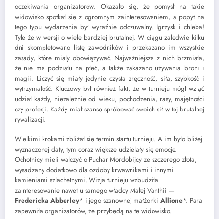
oczekiwania organizatorów. Okazało się, że pomysł na takie
widowisko spotkał się z ogromnym zainteresowaniem, a popyt na
tego typu wydarzenia był wyraźnie odczuwalny. Igrzysk i chleba!
Tyle że w wersji o wiele bardziej brutalnej. W ciągu zaledwie kilku
dni skompletowano listę zawodników i przekazano im wszystkie
zasady, które miały obowiązywać. Najważniejsza z nich brzmiała,
że nie ma podziału na płeć, a także zakazano używania broni i
magii. Liczyć się miały jedynie czysta zręczność, siła, szybkość i
wytrzymałość. Kluczowy był również fakt, że w turnieju mógł wziąć
udział każdy, niezależnie od wieku, pochodzenia, rasy, majętności
czy profesji. Każdy miał szansę spróbować swoich sił w tej brutalnej
rywalizacji.
Wielkimi krokami zbliżał się termin startu turnieju. A im było bliżej
wyznaczonej daty, tym coraz większe udzielały się emocje.
Ochotnicy mieli walczyć o Puchar Mordobijcy ze szczerego złota,
wysadzany dodatkowo dla ozdoby krwawnikami i innymi
kamieniami szlachetnymi. Wizja turnieju wzbudziła
zainteresowanie nawet u samego władcy Małej Vanthii —
Fredericka Abberley
* i jego szanownej małżonki
Allione
*. Para
zapewniła organizatorów, że przybędą na te widowisko.