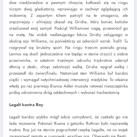
dwa niedźwiedzie w pewnym chwycie, kotłowali się na ringu
niczym dwaj gladiatorzy, wprawiając w zachwyt oglądającą ich
widownię. Z zapartym tchem patrzyli na te zmagania, ale
zręczniejszy i silniejszy okazał się Grisha, który koniec końców
zrealizował swój zamysł. Podciął Williamowi nogę, przewrócił go
na matę. Na widok nadlatującego łokcia Grishy celującego w
okolicę szyi Williama, co poniektórzy aż odwrócili wzrok. Trafił. Tu
rozgrywał się brutalny sport. Na ringu trzecim powiało grozą.
Lennox się dusił. Jednocześnie nie będąc w stanie zrzucić z siebie
przeciwnika, w ostatnim trzeźwym odruchu trzykrotnie uderzył
dłonią o deski, chcąc zakończyć walkę. Grisha wygrał walkę i
przeszedł do ćwierćfinału. Natomiast stan Williama był bardzo
ciężki i wymagał natychmiastowej interwencji medyków. To właśnie
wtedy po raz pierwszy Bianca Adler musiała ratować nieszczęśnika
próbą udrożnienia dróg oddechowych i wykonać tracheotomię.
Legalt kontra Roy
Legalt bardzo szybko mógł sobie uzmysłowić, że czekało go nie
lada wyzwanie. Pokonać Ruana z gatunku Ruthran było naprawdę
trudno. Roy już na starcie pogruchotał rzepkę Legalta, na co wojak
zareagował zemstą w ruanowski wrażliwy nos. Oberwało się Bestii,