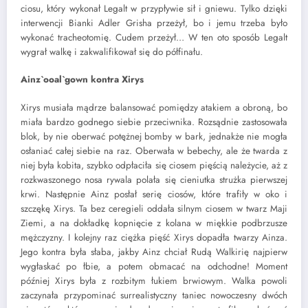
ciosu, który wykonał Legalt w przypływie sił i gniewu. Tylko dzięki
interwencji Bianki Adler Grisha przeżył, bo i jemu trzeba było
wykonać tracheotomię. Cudem przeżył… W ten oto sposób Legalt
wygrał walkę i zakwalifikował się do półfinału.
Ainz`ooal`gown kontra Xirys
Xirys musiała mądrze balansować pomiędzy atakiem a obroną, bo
miała bardzo godnego siebie przeciwnika. Rozsądnie zastosowała
blok, by nie oberwać potężnej bomby w bark, jednakże nie mogła
osłaniać całej siebie na raz. Oberwała w bebechy, ale że twarda z
niej była kobita, szybko odpłaciła się ciosem pięścią należycie, aż z
rozkwaszonego nosa rywala polała się cieniutka strużka pierwszej
krwi. Następnie Ainz posłał serię ciosów, które trafiły w oko i
szczękę Xirys. Ta bez ceregieli oddała silnym ciosem w twarz Maji
Ziemi, a na dokładkę kopnięcie z kolana w miękkie podbrzusze
mężczyzny. I kolejny raz ciężka pięść Xirys dopadła twarzy Ainza.
Jego kontra była słaba, jakby Ainz chciał Rudą Walkirię najpierw
wygłaskać po łbie, a potem obmacać na odchodne! Moment
później Xirys była z rozbitym łukiem brwiowym. Walka powoli
zaczynała przypominać surrealistyczny taniec nowoczesny dwóch