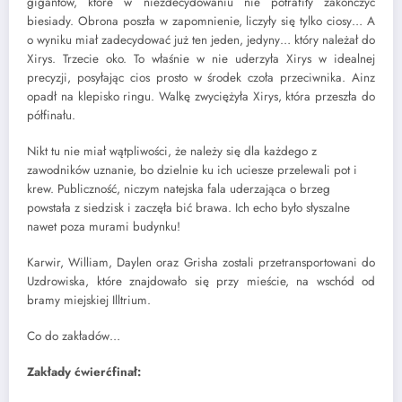
gigantów, które w niezdecydowaniu nie potrafiły zakończyć
biesiady. Obrona poszła w zapomnienie, liczyły się tylko ciosy… A
o wyniku miał zadecydować już ten jeden, jedyny… który należał do
Xirys. Trzecie oko. To właśnie w nie uderzyła Xirys w idealnej
precyzji, posyłając cios prosto w środek czoła przeciwnika. Ainz
opadł na klepisko ringu. Walkę zwyciężyła Xirys, która przeszła do
półfinału.
Nikt tu nie miał wątpliwości, że należy się dla każdego z
zawodników uznanie, bo dzielnie ku ich uciesze przelewali pot i
krew. Publiczność, niczym natejska fala uderzająca o brzeg
powstała z siedzisk i zaczęła bić brawa. Ich echo było słyszalne
nawet poza murami budynku!
Karwir, William, Daylen oraz Grisha zostali przetransportowani do
Uzdrowiska, które znajdowało się przy mieście, na wschód od
bramy miejskiej Illtrium.
Co do zakładów…
Zakłady ćwierćfinał: