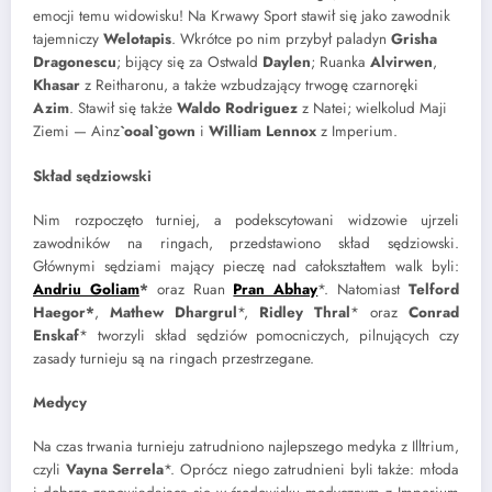
emocji temu widowisku! Na Krwawy Sport stawił się jako zawodnik
tajemniczy
Welotapis
. Wkrótce po nim przybył paladyn
Grisha
Dragonescu
; bijący się za Ostwald
Daylen
; Ruanka
Alvirwen
,
Khasar
z Reitharonu, a także wzbudzający trwogę czarnoręki
Azim
. Stawił się także
Waldo Rodriguez
z Natei; wielkolud Maji
Ziemi — Ainz
`ooal`gown
i
William Lennox
z Imperium.
Skład sędziowski
Nim rozpoczęto turniej, a podekscytowani widzowie ujrzeli
zawodników na ringach, przedstawiono skład sędziowski.
Głównymi sędziami mający pieczę nad całokształtem walk byli:
Andriu Goliam
*
oraz Ruan
Pran Abhay
*. Natomiast
Telford
Haegor*
,
Mathew Dhargrul
*,
Ridley Thral
*
oraz
Conrad
Enskaf
*
tworzyli skład sędziów pomocniczych, pilnujących czy
zasady turnieju są na ringach przestrzegane.
Medycy
Na czas trwania turnieju zatrudniono najlepszego medyka z Illtrium,
czyli
Vayna Serrela
*. Oprócz niego zatrudnieni byli także: młoda