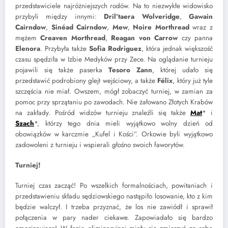
przedstawiciele najróżniejszych rodów. Na to niezwykłe widowisko
przybyli między innymi:
Dril’taera Wolveridge
,
Gawain
Cairndow
,
Sinéad Cairndow
,
Mew
,
Noire Morthread
wraz z
mężem
Creaven Morthread
,
Reagan von Carrow
czy panna
Elenora
. Przybyła także
Sofia Rodriguez
, która jednak większość
czasu spędziła w Izbie Medyków przy Zece. Na oglądanie turnieju
pojawili się także paserka
Tesoro Zann
, której udało się
przedstawić podrobiony glejt wejściowy, a także
Félix
, który już tyle
szczęścia nie miał. Owszem, mógł zobaczyć turniej, w zamian za
pomoc przy sprzątaniu po zawodach. Nie żałowano Złotych Krabów
na zakłady. Pośród widzów turnieju znaleźli się także
Mat
* i
Szach
*, którzy tego dnia mieli wyjątkowo wolny dzień od
obowiązków w karczmie „Kufel i Kości”. Orkowie byli wyjątkowo
zadowoleni z turnieju i wspierali głośno swoich faworytów.
Turniej!
Turniej czas zacząć! Po wszelkich formalnościach, powitaniach i
przedstawieniu składu sędziowskiego nastąpiło losowanie, kto z kim
będzie walczył. I trzeba przyznać, że los nie zawiódł i sprawił
połączenia w pary nader ciekawe. Zapowiadało się bardzo