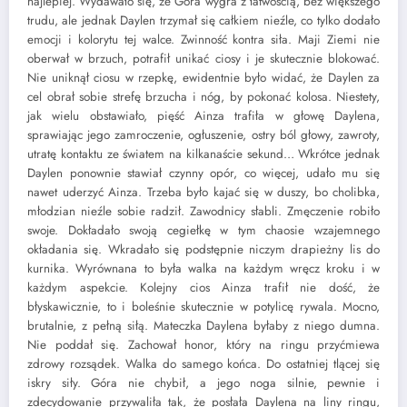
najlepiej. Wydawało się, że Góra wygra z łatwością, bez większego
trudu, ale jednak Daylen trzymał się całkiem nieźle, co tylko dodało
emocji i kolorytu tej walce. Zwinność kontra siła. Maji Ziemi nie
oberwał w brzuch, potrafił unikać ciosy i je skutecznie blokować.
Nie uniknął ciosu w rzepkę, ewidentnie było widać, że Daylen za
cel obrał sobie strefę brzucha i nóg, by pokonać kolosa. Niestety,
jak wielu obstawiało, pięść Ainza trafiła w głowę Daylena,
sprawiając jego zamroczenie, ogłuszenie, ostry ból głowy, zawroty,
utratę kontaktu ze światem na kilkanaście sekund… Wkrótce jednak
Daylen ponownie stawiał czynny opór, co więcej, udało mu się
nawet uderzyć Ainza. Trzeba było kajać się w duszy, bo cholibka,
młodzian nieźle sobie radził. Zawodnicy słabli. Zmęczenie robiło
swoje. Dokładało swoją cegiełkę w tym chaosie wzajemnego
okładania się. Wkradało się podstępnie niczym drapieżny lis do
kurnika. Wyrównana to była walka na każdym wręcz kroku i w
każdym aspekcie. Kolejny cios Ainza trafił nie dość, że
błyskawicznie, to i boleśnie skutecznie w potylicę rywala. Mocno,
brutalnie, z pełną siłą. Mateczka Daylena byłaby z niego dumna.
Nie poddał się. Zachował honor, który na ringu przyćmiewa
zdrowy rozsądek. Walka do samego końca. Do ostatniej tlącej się
iskry siły. Góra nie chybił, a jego noga silnie, pewnie i
zdecydowanie przywaliła tak, że posłała Daylena na liny ringu,