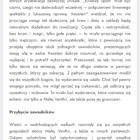
których arystokracja zazwyczaj unikała. „Krwawy Sport” miał być
czymś, czego nie doświadczyli wcześniej — połączeniem krwawego
spektaklu z luksusową oprawą. Kessitan* wiedział, że nic nie
przyciąga uwagi tak skutecznie, jak krew i złoto, a zakłady będą
naturalnym dodatkiem do rywalizacji. Czysta siła i wytrzymałość,
bez broni i magii, tylko gołe pięści — to miało przyciągnąć nie
tylko mężczyzn, ale również arystokratki, które z pewnością nie
przejdą obojętnie obok półnagich zawodników, prezentujących
swoją siłę w walce. Kessitan dobrze rozumiał, co sprzedaje się
najlepiej i to potrafił wykorzystać. Przeczuwał, że taki turniej nie
tylko stanie się sensacją, ale że na długo zostanie w pamięci
wszystkich, którzy go zobaczą. Z pełnym zaangażowaniem modlił
się do wszystkich bogów, by wydarzenie się udało. Choć był pewny
swojego pomysłu, nie mógł oprzeć się ciekawości, jak odbiorą go
uczestnicy i widzowie. To miało być wydarzenie, które rozniesie się
echem, nie tylko w Małej Vanthii, ale także poza jej granicami.
Przybycie zawodników
Wieści o nadchodzących walkach rozniosły się po wszystkich
gospodach stolicy Małej Vanthii, a także w innych państwach.
Odzew ochotników był natychmiastowy i przerósł wszelkie