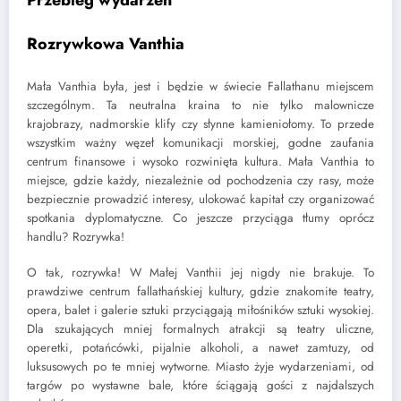
Rozrywkowa Vanthia
Mała Vanthia była, jest i będzie w świecie Fallathanu miejscem
szczególnym. Ta neutralna kraina to nie tylko malownicze
krajobrazy, nadmorskie klify czy słynne kamieniołomy. To przede
wszystkim ważny węzeł komunikacji morskiej, godne zaufania
centrum finansowe i wysoko rozwinięta kultura. Mała Vanthia to
miejsce, gdzie każdy, niezależnie od pochodzenia czy rasy, może
bezpiecznie prowadzić interesy, ulokować kapitał czy organizować
spotkania dyplomatyczne. Co jeszcze przyciąga tłumy oprócz
handlu? Rozrywka!
O tak, rozrywka! W Małej Vanthii jej nigdy nie brakuje. To
prawdziwe centrum fallathańskiej kultury, gdzie znakomite teatry,
opera, balet i galerie sztuki przyciągają miłośników sztuki wysokiej.
Dla szukających mniej formalnych atrakcji są teatry uliczne,
operetki, potańcówki, pijalnie alkoholi, a nawet zamtuzy, od
luksusowych po te mniej wytworne. Miasto żyje wydarzeniami, od
targów po wystawne bale, które ściągają gości z najdalszych