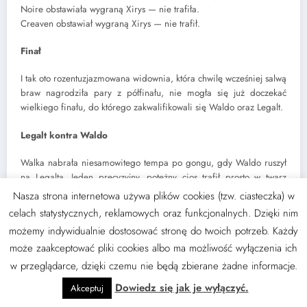
Noire obstawiała wygraną Xirys — nie trafiła.
Creaven obstawiał wygraną Xirys — nie trafił.
Finał
I tak oto rozentuzjazmowana widownia, która chwilę wcześniej salwą
braw nagrodziła pary z półfinału, nie mogła się już doczekać
wielkiego finału, do którego zakwalifikowali się Waldo oraz Legalt.
Legalt kontra Waldo
Walka nabrała niesamowitego tempa po gongu, gdy Waldo ruszył
na Legalta. Jeden precyzyjny, potężny cios trafił prosto w twarz
Ostwaldczyka, rozbijając jego wargę, wybijając ząb i rozlewając
Nasza strona internetowa używa plików cookies (tzw. ciasteczka) w
krew. Cios był tak silny, że Legalt poczuł się, jakby znalazł się na
celach statystycznych, reklamowych oraz funkcjonalnych. Dzięki nim
skraju wytrzymałości. Pomimo bólu, próbował odpowiedzieć,
możemy indywidualnie dostosować stronę do twoich potrzeb. Każdy
jednak Waldo, zyskując przewagę, szybko zadał kolejny cios,
może zaakceptować pliki cookies albo ma możliwość wyłączenia ich
kopiąc go w brzuch. Mimo zamroczenia Legalt starał się walczyć,
ale runda należała zdecydowanie do Waldo. Walka rozpoczęła się
w przeglądarce, dzięki czemu nie będą zbierane żadne informacje.
od szybkich i brutalnych ciosów, a Waldo nie zamierzał oszczędzać
Dowiedz się jak je wyłączyć.
Akceptuj
Legalta. Cios trafił w kolano przeciwnika, co spowodowało kolejne
kontuzje i ból, który utrudniał Ostwaldczykowi dalszą walkę. Mimo