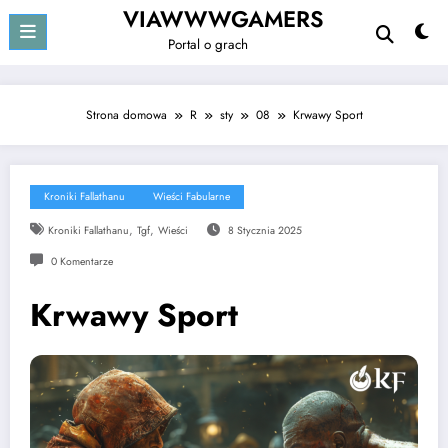
Przejdź
VIAWWWGAMERS
do
Portal o grach
treści
Strona domowa
R
sty
08
Krwawy Sport
Kroniki Fallathanu
Wieści Fabularne
,
,
Kroniki Fallathanu
Tgf
Wieści
8 Stycznia 2025
0 Komentarze
Krwawy Sport