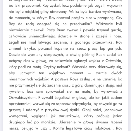
bo taki przydomek Roy zyskał, lecz podobnie jak Legalt, wojownik
nie był z miękkiej gliny utworzony. Walka była bardzo wyrównana,
do momentu, w którym Roy oberwał potężny cios w przeponę. Czy
Roy da radę odegrać się na przeciwniku? Widzowie byli
niezmiernie ciekawi! Rosły Ruan żwawo i pewnie trzymał gardę,
całkowicie uniemożliwiając dotarcie w stronę i szczęki i nosa.
Legalt nie miał łatwego zadania, a godnego przeciwnika. Roy
zmienił taktykę, porzucił kopanie na rzecz pracy łap górnych.
Doszło do wymiany sierpowych, a chwilę później Ruan zadał tak
potężny cios w głowę, że całkowicie ogłuszył wojaka z Ostwaldu,
który padł na matę. Czyżby nokaut? Wszystkie oczy skierowały się,
aby uchwycić ten wyjątkowy moment — starcie dwóch
niesamowitych wojaków. A postawa Roya zasługuje na uznanie, bo
nie przymierzył się do zadania ciosu z góry, dominując i stojąc nad
rywalem, lecz sam sprowadził się na matę, by wyrównać z
Ostwaldczykiem. Przywalił Legaltowi w głowę, ale ten jakiś cudem
oprzytomniał, wyrwał się ze szponów odpłynięcia, by chwycić go za
grzywę i uderzyć z przysłowiowej dyńki. Obaj obici, jednakowo
wymęczeni, wyglądali jak staruszkowie, którzy próbują jeden
drugiego lać po mordzie. Uderzenie w głowę dwoma łapami
naraz, celując w uszy… Kontra legaltowe ciosy młotkowe… Roy