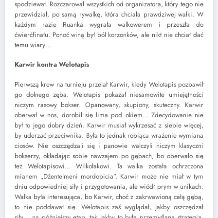
spodziewał. Rozczarował wszystkich od organizatora, który tego nie
przewidział, po samą rywalkę, która chciała prawdziwej walki. W
każdym razie Ruanka wygrała walkowerem i przeszła do
ćwierćfinału. Ponoć winą był ból korzonków, ale nikt nie chciał dać
temu wiary…
Karwir kontra Welotapis
Pierwszą krew na turnieju przelał Karwir, kiedy Welotapis pozbawił
go dolnego zęba. Welotapis pokazał niesamowite umiejętności
niczym rasowy bokser. Opanowany, skupiony, skuteczny. Karwir
oberwał w nos, dorobił się lima pod okiem… Zdecydowanie nie
był to jego dobry dzień. Karwir musiał wykrzesać z siebie więcej,
by uderzać przeciwnika. Była to jednak robiąca wrażenie wymiana
ciosów. Nie oszczędzali się i panowie walczyli niczym klasyczni
bokserzy, okładając sobie nawzajem po gębach, bo oberwało się
też Welotapisowi… Wilkołakowi. Ta walka została ochrzczona
mianem „Dżentelmeni mordobicia”. Karwir może nie miał w tym
dniu odpowiedniej siły i przygotowania, ale wiódł prym w unikach.
Walka była interesująca, bo Karwir, choć z zakrwawioną całą gębą,
to nie poddawał się. Welotapis zaś wyglądał, jakby oszczędzał
siły… na późniejszy etap, tak jakby to była przemyślana strategia.