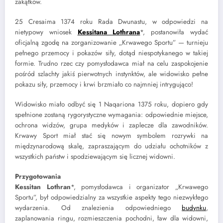
zakątków.
25 Cresaima 1374 roku Rada Dwunastu, w odpowiedzi na
nietypowy wniosek
Kessitana Lothrana
*, postanowiła wydać
oficjalną zgodę na zorganizowanie „Krwawego Sportu” — turnieju
pełnego przemocy i pokazów siły, dotąd niespotykanego w takiej
formie. Trudno rzec czy pomysłodawca miał na celu zaspokojenie
pośród szlachty jakiś pierwotnych instynktów, ale widowisko pełne
pokazu siły, przemocy i krwi brzmiało co najmniej intrygująco!
Widowisko miało odbyć się 1 Naqariona 1375 roku, dopiero gdy
spełnione zostaną rygorystyczne wymagania: odpowiednie miejsce,
ochrona widzów, grupa medyków i zaplecze dla zawodników.
Krwawy Sport miał stać się nowym symbolem rozrywki na
międzynarodową skalę, zapraszającym do udziału ochotników z
wszystkich państw i spodziewającym się licznej widowni.
Przygotowania
Kessitan Lothran
*, pomysłodawca i organizator „Krwawego
Sportu”, był odpowiedzialny za wszystkie aspekty tego niezwykłego
wydarzenia. Od znalezienia odpowiedniego
budynku
,
zaplanowania ringu, rozmieszczenia pochodni, ław dla widowni,