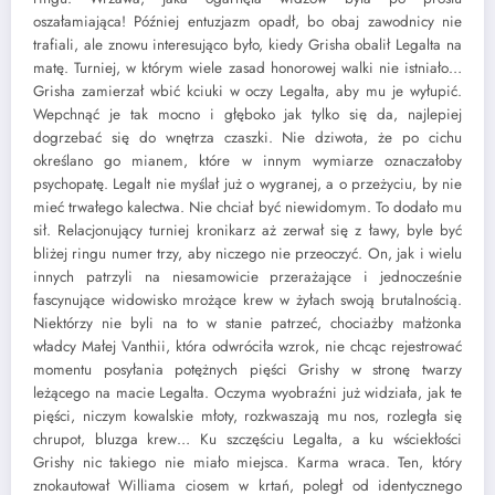
oszałamiająca! Później entuzjazm opadł, bo obaj zawodnicy nie
trafiali, ale znowu interesująco było, kiedy Grisha obalił Legalta na
matę. Turniej, w którym wiele zasad honorowej walki nie istniało…
Grisha zamierzał wbić kciuki w oczy Legalta, aby mu je wyłupić.
Wepchnąć je tak mocno i głęboko jak tylko się da, najlepiej
dogrzebać się do wnętrza czaszki. Nie dziwota, że po cichu
określano go mianem, które w innym wymiarze oznaczałoby
psychopatę. Legalt nie myślał już o wygranej, a o przeżyciu, by nie
mieć trwałego kalectwa. Nie chciał być niewidomym. To dodało mu
sił. Relacjonujący turniej kronikarz aż zerwał się z ławy, byle być
bliżej ringu numer trzy, aby niczego nie przeoczyć. On, jak i wielu
innych patrzyli na niesamowicie przerażające i jednocześnie
fascynujące widowisko mrożące krew w żyłach swoją brutalnością.
Niektórzy nie byli na to w stanie patrzeć, chociażby małżonka
władcy Małej Vanthii, która odwróciła wzrok, nie chcąc rejestrować
momentu posyłania potężnych pięści Grishy w stronę twarzy
leżącego na macie Legalta. Oczyma wyobraźni już widziała, jak te
pięści, niczym kowalskie młoty, rozkwaszają mu nos, rozległa się
chrupot, bluzga krew… Ku szczęściu Legalta, a ku wściekłości
Grishy nic takiego nie miało miejsca. Karma wraca. Ten, który
znokautował Williama ciosem w krtań, poległ od identycznego