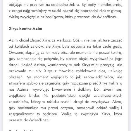
obijając mu przy tym na odchodne żebra. Był obity niemiłosiernie,
z czego najgroźniejszy w skutki okazał się poprzedni cios w głowę.
Walkę zwyciężył Ainz`ooal`gown, który przeszedł do ćwierćfinału.
Xirys kontra Azim
Azim chciał złapać Xirys za warkocz. Cóż… nie ma jak turę zacząć
od końskich zalotów, ale Xirys była odporna na takie czułe gesty.
Owszem, złapał ją za ten rudy bicz, ale momentalnie poczuł kontrę,
gdy zamachnęła się potężnie, by ciosem pięści wylądować na jego
skroni. Łokieć Azima, wymierzony w bok Xirys miał precyzję, ale
brakowało mu siły. Xirys z łatwością zablokowała cios, unikając
obrażeń. Na moment wyglądało to jak zapowiedź tańca, ale
atmosfera szybko się zagęściła, gdy rozjuszona pięść Xirys trafiła w
nos Azima, wywołując krwawienie i dotkliwy ból. Zwarli się,
wyjątkowo blisko. Na podobieństwo dwójki zacietrzewionych
zapaśników, którzy w uścisku szukali drogi do zwycięstwa. Aizm,
gdy pociemniało mu przed oczyma, postanowił oddać walkę i
zasygnalizował to sędziom. Walkę tę zwyciężyła Xirys, która
przeszła do ćwierćfinału.