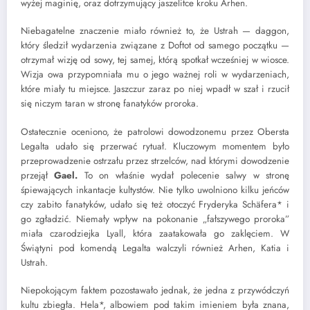
wyżej maginię, oraz dotrzymujący jaszelitce kroku Arhen.
Niebagatelne znaczenie miało również to, że Ustrah — daggon,
który śledził wydarzenia związane z Doftot od samego początku —
otrzymał wizję od sowy, tej samej, którą spotkał wcześniej w wiosce.
Wizja owa przypomniała mu o jego ważnej roli w wydarzeniach,
które miały tu miejsce. Jaszczur zaraz po niej wpadł w szał i rzucił
się niczym taran w stronę fanatyków proroka.
Ostatecznie oceniono, że patrolowi dowodzonemu przez Obersta
Legalta udało się przerwać rytuał. Kluczowym momentem było
przeprowadzenie ostrzału przez strzelców, nad którymi dowodzenie
przejął
Gael.
To on właśnie wydał polecenie salwy w stronę
śpiewających inkantacje kultystów. Nie tylko uwolniono kilku jeńców
czy zabito fanatyków, udało się też otoczyć Fryderyka Schäfera* i
go zgładzić. Niemały wpływ na pokonanie „fałszywego proroka”
miała czarodziejka Lyall, która zaatakowała go zaklęciem. W
Świątyni pod komendą Legalta walczyli również Arhen, Katia i
Ustrah.
Niepokojącym faktem pozostawało jednak, że jedna z przywódczyń
kultu zbiegła. Hela*, albowiem pod takim imieniem była znana,