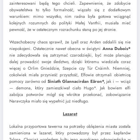
zainteresowani będą tego chcieli. Zapewnienie, że zdobycie
obywatelstwa to tylko formalność, wiązało się z dodatkowym
warunkiem: mimo wszystko, nim radna była gotowa wciągnąć
kolejnych rozumnych do polityki Małej Vanthii, musiała mieć
pewność, że w ostatecznym rozrachunku staną po jej stronie.
Wszechobecny chaos sprawił, że Lyall oraz Arden oddalili się nie
niepokojeni. Ostatecznie nawet obecna w świątyni
Anna Dubois*
nie zdecydowała się zatrzymać czarodziejki, być może planując
dalej prowadzić swoje śledztwo, dzięki któremu wiedziała coraz
więcej o Orlim Gnieździe, Szepcie czy Tùr Cnàimh. Niemniej,
cokolwiek miała przynieść przyszłość, Elfowie otrzymali obietnicę
pomocy zarówno od
Siniath Glannacirdan Eäron*,
jak i — wciąż
— demona, który zamieszkiwał ciało
Hugo*. Jak bowiem elfi
zabójca potworów mógł się wkrótce przekonać, zobowiązanie
Naravczyka miało się wypełnić już niedługo.
Lazaret
Lokalna przyportowa tawerna na potrzeby oblężenia miasta została
zamieniona w lazaret, który prowadzony był przez kapłanów
Talona. Chociaż względem kultu jego morskiego odpowiednika w