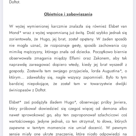
Doftot.
Obietnice i zobowiązania
W wyżej wymienionej karczmie znalazła się również Elsbet van
Mond* wraz z wyżej wspomnianą już świtą. Dość szybko jednak się
zorientowała, że Hugo, jej brat, został opętany. W żaden sposób
nie mogła uznać, że rozpoznaje gesty, sposób zachowania czy
mimikę mężczyzny, którego znała od dziecka. Początkowo biernie
obserwowała zmagania między Elfami oraz Zakonem, aby tak
naprawdę zareagować dopiero wtedy, kiedy jej brat wyszedł z
gospody. Zostawiła tam swojego przyjaciela, lorda Augustina*, o
którym… zdawałoby się, nagle wszyscy zapomnieli. Było to tym
bardziej niepokojące, że został tam w towarzystwie dwójki
świniopasów z Doftot.
Elsbet* zaś podążyła śladem Hugo*, obserwując próby Javiera,
który próbował dowiedzieć się czegoś więcej od demona albo
nawet sprowokować go, aby ten zaproponował szlachcicowi coś
wartościowego. Jedyne jednak, co ten otrzymał, to słowa, których
zapewne w tamtym momencie nie umiał docenić. W pewnym
sensie miały one ukryte znaczenie, które niosło odpowiedzi na