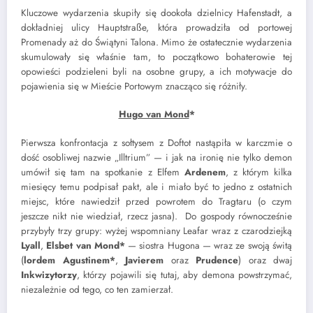
Kluczowe wydarzenia skupiły się dookoła dzielnicy Hafenstadt, a
dokładniej ulicy Hauptstraße, która prowadziła od portowej
Promenady aż do Świątyni Talona. Mimo że ostatecznie wydarzenia
skumulowały się właśnie tam, to początkowo bohaterowie tej
opowieści podzieleni byli na osobne grupy, a ich motywacje do
pojawienia się w Mieście Portowym znacząco się różniły.
Hugo van Mond
*
Pierwsza konfrontacja z sołtysem z Doftot nastąpiła w karczmie o
dość osobliwej nazwie „Illtrium” — i jak na ironię nie tylko demon
umówił się tam na spotkanie z Elfem
Ardenem
, z którym kilka
miesięcy temu podpisał pakt, ale i miało być to jedno z ostatnich
miejsc, które nawiedził przed powrotem do Tragtaru (o czym
jeszcze nikt nie wiedział, rzecz jasna). Do gospody równocześnie
przybyły trzy grupy: wyżej wspomniany Leafar wraz z czarodziejką
Lyall
,
Elsbet van Mond*
— siostra Hugona — wraz ze swoją świtą
(
lordem Agustinem*
,
Javierem
oraz
Prudence
) oraz dwaj
Inkwizytorzy
, którzy pojawili się tutaj, aby demona powstrzymać,
niezależnie od tego, co ten zamierzał.