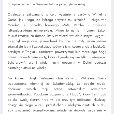
O wydarzeniach w Świątyni Talona przeczytacie niżej.
Ostatecznie zatrzymano w celu wyjaśnienia zarówno Wilhelma
Gassa, jak i tego, do którego przyszło mu strzelać — Hugo van
Monda*, a ponadto hrabiego Małej Vanthii i profesora
talkensburskiego uniwersytetu. Mimo to na ten moment Zakon
musiał założyć, że demon, który zamieszkiwał ciało sołtysa, wygrał i
osiągnął swoje cele, jakiekolwiek by one nie były. Jeden jednak
zdawał się jasny i zaskakująco spójny z tym, czego chciała ludzkość:
przybysz z Tragtaru zamierzał powstrzymać kult Morskiego Boga
przed przywołaniem istoty, która objawiła się nie tylko Fryderykowi
Schäferowi*, ale i wielu innym obecnym w Doftot podczas
ostatniego ataku na wioskę.
Na koniec, dzięki wstawiennictwu Zakonu, Wilhelma Gassa
wypuszczono, niemniej ze świadomością, że będzie musiał
dociekać swoich racji przed ostwaldzkim wymiarem
sprawiedliwości. Podobnie uczyniono z Hugo*, który trafił pod
opiekę swojej siostry, hrabiny, ale przy tym obiecano Inkwizycji
dostęp do niego w celu przesłuchań i zdobycia ostatnich puzzli,
aby zrozumieć skomplikowaną układankę dookoła wydarzeń w