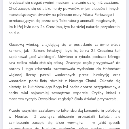
to zdawał się sięgać swoimi mackami znacznie dalej, niż uważano.
Choć zaczęło się od ataku hordy potworów, w tym utopców i innych
morsko-lądowych stworów na północne mury Miasta Portowego i
przetaczających się przez cały Talkensburg anomalii magicznych,
im bliżej było daty 24 Cresaima, tym bardziej natarcie przybierało
na sile.
Kluczową wiedzą, znajdującą się w posiadaniu zarówno władz
kantonu, jak i Zakonu Inkwizycji, było to, że na 24 Cresaima kult
zaplanował „coś wielkiego”. Mówiono o rytuale, podczas którego
cała stolica miała stać się ofiarą. Znacząca część przygotowań do
obrony i tego zdarzenia zaowocowała wysłaniem do Hafenstadt
większej liczby patroli wspieranych przez Inkwizycję oraz
wsparciem portu flotą również z Nowego Chatai. Okazało się
niestety, że kult Morskiego Boga był nader dobrze przygotowany, a
nadto miał najpewniej zewnętrzne wsparcie. Czyżby któreś z
mocarstw życzyło Ostwaldowi zagłady? Skala działań przytłaczała.
Przede wszystkim zaatakowano talkensburską komandorię położoną
w Neustadt. Z zewnątrz oblężenie prowadzili kultyści, ale
zamieszanie zaczęło się także wewnątrz — w jakiś sposób
wprowadzono do budynku szpiegów, którzy posiadali szereg