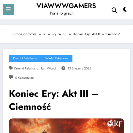
Przejdź
VIAWWWGAMERS
do
Portal o grach
treści
Strona domowa
R
sty
13
Koniec Ery: Akt III – Ciemność
Kroniki Fallathanu
Wieści Fabularne
,
,
Kroniki Fallathanu
Tgf
Wieści
13 Stycznia 2025
0 Komentarze
Koniec Ery: Akt III –
Ciemność