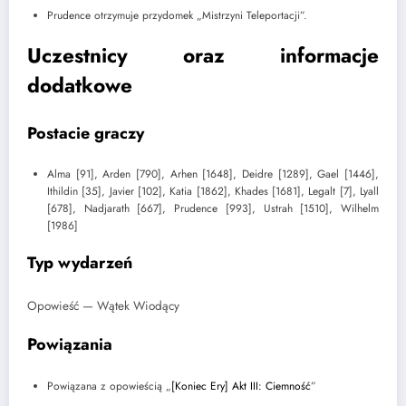
Prudence otrzymuje przydomek „Mistrzyni Teleportacji”.
Uczestnicy oraz informacje
dodatkowe
Postacie graczy
Alma [91], Arden [790], Arhen [1648], Deidre [1289], Gael [1446],
Ithildin [35], Javier [102], Katia [1862], Khades [1681], Legalt [7], Lyall
[678], Nadjarath [667], Prudence [993], Ustrah [1510], Wilhelm
[1986]
Typ wydarzeń
Opowieść — Wątek Wiodący
Powiązania
Powiązana z opowieścią „
[Koniec Ery] Akt III: Ciemność
”