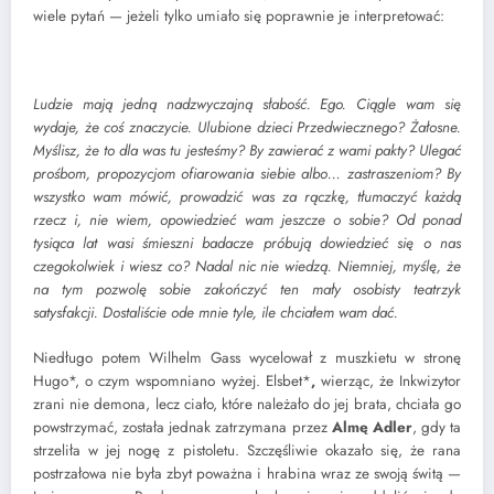
wiele pytań — jeżeli tylko umiało się poprawnie je interpretować:
Ludzie mają jedną nadzwyczajną słabość. Ego. Ciągle wam się
wydaje, że coś znaczycie. Ulubione dzieci Przedwiecznego? Żałosne.
Myślisz, że to dla was tu jesteśmy? By zawierać z wami pakty? Ulegać
prośbom, propozycjom ofiarowania siebie albo… zastraszeniom? By
wszystko wam mówić, prowadzić was za rączkę, tłumaczyć każdą
rzecz i, nie wiem, opowiedzieć wam jeszcze o sobie? Od ponad
tysiąca lat wasi śmieszni badacze próbują dowiedzieć się o nas
czegokolwiek i wiesz co? Nadal nic nie wiedzą. Niemniej, myślę, że
na tym pozwolę sobie zakończyć ten mały osobisty teatrzyk
satysfakcji. Dostaliście ode mnie tyle, ile chciałem wam dać.
Niedługo potem Wilhelm Gass wycelował z muszkietu w stronę
Hugo*, o czym wspomniano wyżej. Elsbet*
,
wierząc, że Inkwizytor
zrani nie demona, lecz ciało, które należało do jej brata, chciała go
powstrzymać, została jednak zatrzymana przez
Almę Adler
, gdy ta
strzeliła w jej nogę z pistoletu. Szczęśliwie okazało się, że rana
postrzałowa nie była zbyt poważna i hrabina wraz ze swoją świtą —