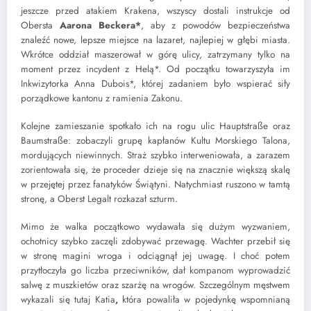
jeszcze przed atakiem Krakena, wszyscy dostali instrukcje od
Obersta
Aarona Beckera*
, aby z powodów bezpieczeństwa
znaleźć nowe, lepsze miejsce na lazaret, najlepiej w głębi miasta.
Wkrótce oddział maszerował w górę ulicy, zatrzymany tylko na
moment przez incydent z Helą*. Od początku towarzyszyła im
Inkwizytorka Anna Dubois*, której zadaniem było wspierać siły
porządkowe kantonu z ramienia Zakonu.
Kolejne zamieszanie spotkało ich na rogu ulic Hauptstraße oraz
Baumstraße: zobaczyli grupę kapłanów Kultu Morskiego Talona,
mordujących niewinnych. Straż szybko interweniowała, a zarazem
zorientowała się, że proceder dzieje się na znacznie większą skalę
w przejętej przez fanatyków Świątyni. Natychmiast ruszono w tamtą
stronę, a Oberst Legalt rozkazał szturm.
Mimo że walka początkowo wydawała się dużym wyzwaniem,
ochotnicy szybko zaczęli zdobywać przewagę. Wachter przebił się
w stronę magini wroga i odciągnął jej uwagę. I choć potem
przytłoczyła go liczba przeciwników, dał kompanom wyprowadzić
salwę z muszkietów oraz szarżę na wrogów. Szczególnym męstwem
wykazali się tutaj Katia
,
która powaliła w pojedynkę wspomnianą