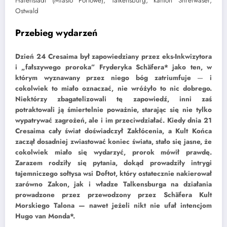
Hafenstadt (Miasto Portowe), Talkensburg, kanton Shreiwaser,
Ostwald
Przebieg wydarzeń
Dzień 24 Cresaima był zapowiedziany przez eks-Inkwizytora
i „fałszywego proroka” Fryderyka Schäfera* jako ten, w
którym wyznawany przez niego bóg zatriumfuje
—
i
cokolwiek to miało oznaczać, nie wróżyło to nic dobrego.
Niektórzy zbagatelizowali tę zapowiedź, inni zaś
potraktowali ją śmiertelnie poważnie, starając się nie tylko
wypatrywać zagrożeń, ale i im przeciwdziałać. Kiedy dnia 21
Cresaima cały świat doświadczył Zakłócenia, a Kult Końca
zaczął dosadniej zwiastować koniec świata, stało się jasne, że
cokolwiek miało się wydarzyć, prorok mówił prawdę.
Zarazem rodziły się pytania, dokąd prowadziły intrygi
tajemniczego sołtysa wsi Doftot, który ostatecznie nakierował
zarówno Zakon, jak i władze Talkensburga na działania
prowadzone przez przewodzony przez Schäfera Kult
Morskiego Talona — nawet jeżeli nikt nie ufał intencjom
Hugo van Monda*.