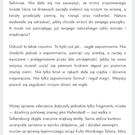
Solimusa. Nie dało się nie zauważyć, że mimo zrujnowanego
miasta liście na drzewach zaczęły zielenić się niczym na wiosnę, a
kwiaty przebijały ziemię, by rosnąć oraz rozkwitać. Natura
wydawała się odradzać, jakby chciała wrócić do swojego początku.
A może nie pamiętając już swojego naturalnego cyklu wzrostu i
więdnięcia?
Odczuli to także rozumni. To było coś jak… nagłe zapomnienie. Nie
chodziło jednak o wspomnienia, pamięć czy wiedzę, a raczej o
wyuczone i pielęgnowane przez lata umiejętności. Jakby na nowo
wszyscy musieli uczyć się pewnym krokiem stąpać po pozornie
znanej ziemi. Nie tylko broń w rękach stała się ciężka i dziwnie
nieporęczna. Nie tylko zapomniano formuł i reguł magii. Wszyscy
poczuli się zagubieni niczym dzieci we mgle.
Wyżej opisane zdarzenia dotyczyły jednakże tylko fragmentu miasta
— dzielnicy portowej znanej jako Hafenstadt — zaś walka o
Talkensburg objęła znacznie większą strefę. Sama stolica kantonu
ucierpiała zarówno w wyniku oblężenia, jak i działań wewnątrz
murów za sprawą tajemniczego wciąż Kultu Morskiego Talona, który