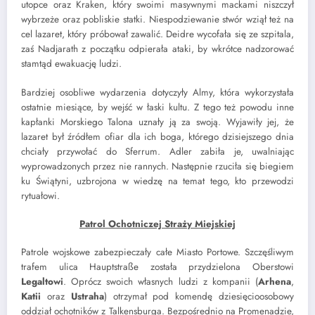
utopce oraz Kraken, który swoimi masywnymi mackami niszczył
wybrzeże oraz pobliskie statki. Niespodziewanie stwór wziął też na
cel lazaret, który próbował zawalić. Deidre wycofała się ze szpitala,
zaś Nadjarath z początku odpierała ataki, by wkrótce nadzorować
stamtąd ewakuację ludzi.
Bardziej osobliwe wydarzenia dotyczyły Almy, która wykorzystała
ostatnie miesiące, by wejść w łaski kultu. Z tego też powodu inne
kapłanki Morskiego Talona uznały ją za swoją. Wyjawiły jej, że
lazaret był źródłem ofiar dla ich boga, którego dzisiejszego dnia
chciały przywołać do Sferrum. Adler zabiła je, uwalniając
wyprowadzonych przez nie rannych. Następnie rzuciła się biegiem
ku Świątyni, uzbrojona w wiedzę na temat tego, kto przewodzi
rytuałowi.
Patrol Ochotniczej Straży Miejskiej
Patrole wojskowe zabezpieczały całe Miasto Portowe. Szczęśliwym
trafem ulica Hauptstraße została przydzielona Oberstowi
Legaltowi
. Oprócz swoich własnych ludzi z kompanii (
Arhena
,
Katii
oraz
Ustraha
) otrzymał pod komendę dziesięcioosobowy
oddział ochotników z Talkensburga. Bezpośrednio na Promenadzie,