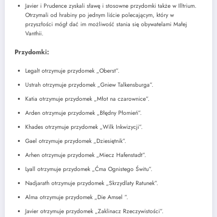
Javier i Prudence zyskali sławę i stosowne przydomki także w Illtrium.
Otrzymali od hrabiny po jednym liście polecającym, który w
przyszłości mógł dać im możliwość stania się obywatelami Małej
Vanthii.
Przydomki:
Legalt otrzymuje przydomek „Oberst”.
Ustrah otrzymuje przydomek „Gniew Talkensburga”.
Katia otrzymuje przydomek „Młot na czarownice”.
Arden otrzymuje przydomek „Błędny Płomień”.
Khades otrzymuje przydomek „Wilk Inkwizycji”.
Gael otrzymuje przydomek „Dziesiętnik”.
Arhen otrzymuje przydomek „Miecz Hafenstadt”.
Lyall otrzymuje przydomek „Ćma Ognistego Świtu”.
Nadjarath otrzymuje przydomek „Skrzydlaty Ratunek”.
Alma otrzymuje przydomek „Die Amsel ”.
Javier otrzymuje przydomek „Zaklinacz Rzeczywistości”.