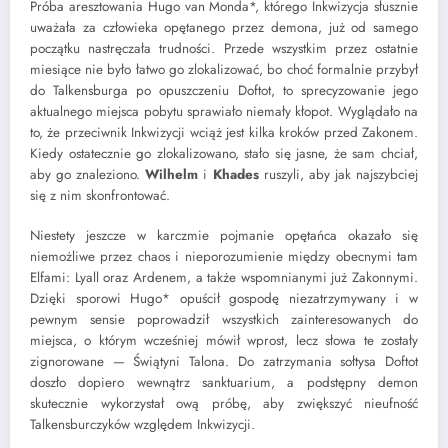
Próba aresztowania Hugo van Monda*, którego Inkwizycja słusznie
uważała za człowieka opętanego przez demona, już od samego
początku nastręczała trudności. Przede wszystkim przez ostatnie
miesiące nie było łatwo go zlokalizować, bo choć formalnie przybył
do Talkensburga po opuszczeniu Doftot, to sprecyzowanie jego
aktualnego miejsca pobytu sprawiało niemały kłopot. Wyglądało na
to, że przeciwnik Inkwizycji wciąż jest kilka kroków przed Zakonem.
Kiedy ostatecznie go zlokalizowano, stało się jasne, że sam chciał,
aby go znaleziono.
Wilhelm
i
Khades
ruszyli, aby jak najszybciej
się z nim skonfrontować.
Niestety jeszcze w karczmie pojmanie opętańca okazało się
niemożliwe przez chaos i nieporozumienie między obecnymi tam
Elfami: Lyall oraz Ardenem, a także wspomnianymi już Zakonnymi.
Dzięki sporowi Hugo* opuścił gospodę niezatrzymywany i w
pewnym sensie poprowadził wszystkich zainteresowanych do
miejsca, o którym wcześniej mówił wprost, lecz słowa te zostały
zignorowane — Świątyni Talona. Do zatrzymania sołtysa Doftot
doszło dopiero wewnątrz sanktuarium, a podstępny demon
skutecznie wykorzystał ową próbę, aby zwiększyć nieufność
Talkensburczyków względem Inkwizycji.