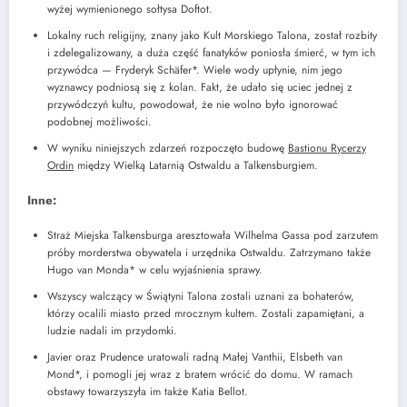
wyżej wymienionego sołtysa Doftot.
Lokalny ruch religijny, znany jako Kult Morskiego Talona, został rozbity
i zdelegalizowany, a duża część fanatyków poniosła śmierć, w tym ich
przywódca — Fryderyk Schäfer*. Wiele wody upłynie, nim jego
wyznawcy podniosą się z kolan. Fakt, że udało się uciec jednej z
przywódczyń kultu, powodował, że nie wolno było ignorować
podobnej możliwości.
W wyniku niniejszych zdarzeń rozpoczęto budowę
Bastionu Rycerzy
Ordin
między Wielką Latarnią Ostwaldu a Talkensburgiem.
Inne:
Straż Miejska Talkensburga aresztowała Wilhelma Gassa pod zarzutem
próby morderstwa obywatela i urzędnika Ostwaldu. Zatrzymano także
Hugo van Monda* w celu wyjaśnienia sprawy.
Wszyscy walczący w Świątyni Talona zostali uznani za bohaterów,
którzy ocalili miasto przed mrocznym kultem. Zostali zapamiętani, a
ludzie nadali im przydomki.
Javier oraz Prudence uratowali radną Małej Vanthii, Elsbeth van
Mond*, i pomogli jej wraz z bratem wrócić do domu. W ramach
obstawy towarzyszyła im także Katia Bellot.