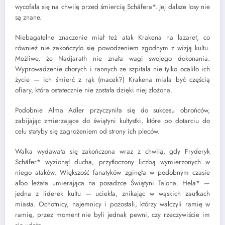
wycofała się na chwilę przed śmiercią Schäfera*. Jej dalsze losy nie
są znane.
Niebagatelne znaczenie miał też atak Krakena na lazaret, co
również nie zakończyło się powodzeniem zgodnym z wizją kultu.
Możliwe, że Nadjarath nie znała wagi swojego dokonania.
Wyprowadzenie chorych i rannych ze szpitala nie tylko ocaliło ich
życie — ich śmierć z rąk (macek?) Krakena miała być częścią
ofiary, która ostatecznie nie została dzięki niej złożona.
Podobnie Alma Adler przyczyniła się do sukcesu obrońców,
zabijając zmierzające do świątyni kultystki, które po dotarciu do
celu stałyby się zagrożeniem od strony ich pleców.
Walka wydawała się zakończona wraz z chwilą, gdy Fryderyk
Schäfer*
wyzionął ducha, przytłoczony liczbą wymierzonych w
niego ataków. Większość fanatyków zginęła w podobnym czasie
albo leżała umierająca na posadzce Świątyni Talona. Hela* —
jedna z liderek kultu — uciekła, znikając w wąskich zaułkach
miasta. Ochotnicy, najemnicy i pozostali, którzy walczyli ramię w
ramię, przez moment nie byli jednak pewni, czy rzeczywiście im