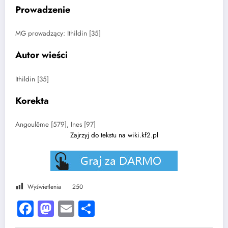
Prowadzenie
MG prowadzący: Ithildin [35]
Autor wieści
Ithildin [35]
Korekta
Angoulême [579], Ines [97]
Zajrzyj do tekstu na wiki.kf2.pl
Wyświetlenia
250
Facebook
Mastodon
Email
Share