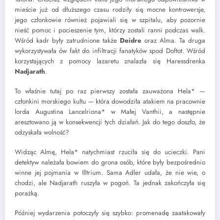
mieście już od dłuższego czasu rodziły się mocne kontrowersje,
jego członkowie również pojawiali się w szpitalu, aby pozornie
nieść pomoc i pocieszenie tym, którzy zostali ranni podczas walk.
Wśród kadr były zatrudnione także
Deidre
oraz Alma. Ta druga
wykorzystywała ów fakt do infiltracji fanatyków spod Doftot. Wśród
korzystających z pomocy lazaretu znalazła się Haressdrenka
Nadjarath
.
To właśnie tutaj po raz pierwszy została zauważona Hela* —
członkini morskiego kultu — która dowodziła atakiem na pracownie
lorda Augustina Lancelriona* w Małej Vanthii, a następnie
aresztowano ją w konsekwencji tych działań. Jak do tego doszło, że
odzyskała wolność?
Widząc Almę, Hela* natychmiast rzuciła się do ucieczki. Pani
detektyw należała bowiem do grona osób, które były bezpośrednio
winne jej pojmania w Illtrium. Sama Adler udała, że nie wie, o
chodzi, ale Nadjarath ruszyła w pogoń. Ta jednak zakończyła się
porażką.
Później wydarzenia potoczyły się szybko: promenadę zaatakowały