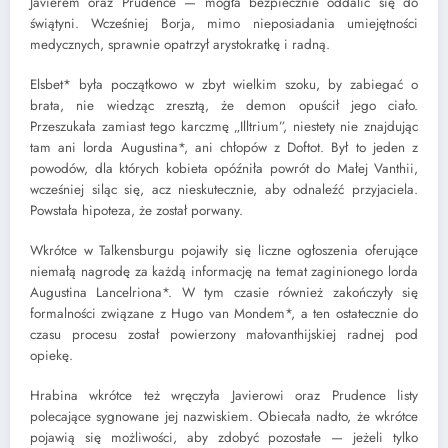
Javierem oraz Prudence — mogła bezpiecznie oddalić się do
świątyni. Wcześniej Borja, mimo nieposiadania umiejętności
medycznych, sprawnie opatrzył arystokratkę i radną.
Elsbet* była początkowo w zbyt wielkim szoku, by zabiegać o
brata, nie wiedząc zresztą, że demon opuścił jego ciało.
Przeszukała zamiast tego karczmę „Illtrium”, niestety nie znajdując
tam ani lorda Augustina*, ani chłopów z Doftot. Był to jeden z
powodów, dla których kobieta opóźniła powrót do Małej Vanthii,
wcześniej siląc się, acz nieskutecznie, aby odnaleźć przyjaciela.
Powstała hipoteza, że został porwany.
Wkrótce w Talkensburgu pojawiły się liczne ogłoszenia oferujące
niemałą nagrodę za każdą informację na temat zaginionego lorda
Augustina Lancelriona*. W tym czasie również zakończyły się
formalności związane z Hugo van Mondem*, a ten ostatecznie do
czasu procesu został powierzony małovanthijskiej radnej pod
opiekę.
Hrabina wkrótce też wręczyła Javierowi oraz Prudence listy
polecające sygnowane jej nazwiskiem. Obiecała nadto, że wkrótce
pojawią się możliwości, aby zdobyć pozostałe — jeżeli tylko