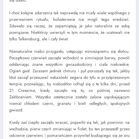
się udało.
I choć kolejne zdarzenia tak naprawdę nie miały wiele wspólnego z
przerwaniem rytuału, bohaterowie nie mogli tego wiedzieć.
Zdawało się raczej, że zapamiętają je jako naturalnie ze sobą
powiązane. Niektórzy uwierzyli w tym momencie, że uratowali nie
tylko Talkensburg, ale i cały świat.
Nienaturalne niebo przygasło, ustępując wznoszącemu się słońcu.
Początkowo czerwień zaczęła wchodzić w zimniejsze barwy, powoli
odsłaniając znane wszystkim gwiazdozbiory i ciała niebieskie.
Ogień gasł. Zarazem jednak chmury i pył poruszały się tak, jakby
ktoś zaczął przesuwać wskazówki zegara do tyłu w przyśpieszonym
tempie, pozwalając, by nieboskłon cofnął się o te kilka dni, przed
21 Cresaima, kiedy zaczęło się to, co później nazwano
Zakłóceniem. Wszystko ostatecznie zostało zalane uspokajającym
niemal chłodem czerni, granatu i bieli odległych, spokojnych
gwiazd.
Kiedy zaś ciepło zaczęło wracać, pojawiło się tak, jak powinno: na
wschodzie, pierw czerń zmieniając w fiolet, by ten przeszedł przez
odcienie czerwieni i pomarańczem przywitał budzącego się ze snu