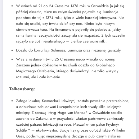
W dniach od 21 do 24 Cresaima 1376 roku w Ostwaldzie (a jak się
później okazało, także na całym świecie) pojawiła się iluminacja
podobna do tej z 1374 roku, tylko o wiele bardziej intensywna. Nie
dało się ustalić, czy trwała dzień czy noc. Niebo było niczym
ciemnokrwawa łuna. Na firmamencie pojawiły się pęknięcia, jakby
sama tkanina rzeczywistości zaczynała się rozpadać. Z tych szczelin
sączyło się coś nienaturalnego — cienkie czerwone nitki.
Doszło do koniunkcji Solimusa, Luminusa oraz nieznanej gwiazdy.
Wraz z nastaniem świtu 25 Cresaima niebo wróciło do normy.
Zarazem jednak dokładnie w tej chwili doszło do Globalnego
Magicznego Osłabienia, którego doświadczyli nie tylko wszyscy
rozumni, ale i całe istnienie.
Talkensburg:
Załoga lokalnej Komandorii Inkwizycji została poważnie przetrzebiona,
a odbudowa zabudowań i uzupełnienie kadr trwały kilka kolejnych
miesięcy. Z sprawą intryg Hugo van Monda* w Ostwaldzie spadło
zaufanie do Zakonu, a w przyszłości władze państwowe zamierzały
częściej patrzeć Inkwizycji na ręce. Maczał w tym palce Fryderyk
Schäfer* — eks-Inkwizytor. Swoje trzy grosze dołożył także Wilhelm
Gass, podejmując nieprzemyślaną decyzję o publicznym ataku na