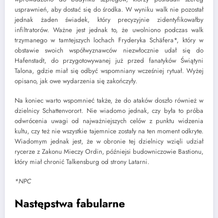
usprawnień, aby dostać się do środka. W wyniku walk nie pozostał
jednak żaden świadek, który precyzyjnie zidentyfikowałby
infiltratorów. Ważne jest jednak to, że uwolniono podczas walk
trzymanego w tamtejszych lochach Fryderyka Schäfera*, który w
obstawie swoich współwyznawców niezwłocznie udał się do
Hafenstadt, do przygotowywanej już przed fanatyków Świątyni
Talona, gdzie miał się odbyć wspomniany wcześniej rytuał. Wyżej
opisano, jak owe wydarzenia się zakończyły.
Na koniec warto wspomnieć także, że do ataków doszło również w
dzielnicy Schattenvorort. Nie wiadomo jednak, czy była to próba
odwrócenia uwagi od najważniejszych celów z punktu widzenia
kultu, czy też nie wszystkie tajemnice zostały na ten moment odkryte.
Wiadomym jednak jest, że w obronie tej dzielnicy wzięli udział
rycerze z Zakonu Mieczy Ordin, późniejsi budowniczowie Bastionu,
który miał chronić Talkensburg od strony Latarni.
*NPC
Następstwa fabularne