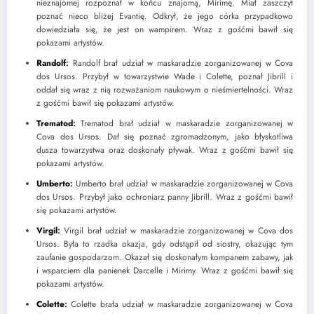
nieznajomej rozpoznał w końcu znajomą, Mirimę. Miał zaszczyt
poznać nieco bliżej Evantię. Odkrył, że jego córka przypadkowo
dowiedziała się, że jest on wampirem. Wraz z gośćmi bawił się
pokazami artystów.
Randolf
:
Randolf brał udział w maskaradzie zorganizowanej w Cova
dos Ursos. Przybył w towarzystwie Wade i Colette, poznał Jibrill i
oddał się wraz z nią rozważaniom naukowym o nieśmiertelności. Wraz
z gośćmi bawił się pokazami artystów.
Trematod
:
Trematod brał udział w maskaradzie zorganizowanej w
Cova dos Ursos. Dał się poznać zgromadzonym, jako błyskotliwa
dusza towarzystwa oraz doskonały pływak. Wraz z gośćmi bawił się
pokazami artystów.
Umberto
:
Umberto brał udział w maskaradzie zorganizowanej w Cova
dos Ursos. Przybył jako ochroniarz panny Jibrill. Wraz z gośćmi bawił
się pokazami artystów.
Virgil
:
Virgil brał udział w maskaradzie zorganizowanej w Cova dos
Ursos. Była to rzadka okazja, gdy odstąpił od siostry, okazując tym
zaufanie gospodarzom. Okazał się doskonałym kompanem zabawy, jak
i wsparciem dla panienek Darcelle i Mirimy. Wraz z gośćmi bawił się
pokazami artystów.
Colette
:
Colette brała udział w maskaradzie zorganizowanej w Cova