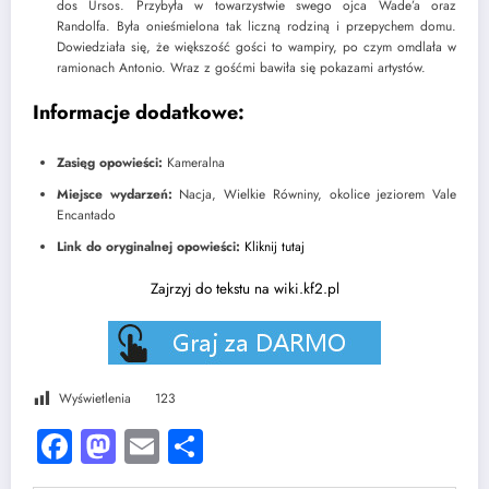
dos Ursos. Przybyła w towarzystwie swego ojca Wade’a oraz
Randolfa. Była onieśmielona tak liczną rodziną i przepychem domu.
Dowiedziała się, że większość gości to wampiry, po czym omdlała w
ramionach Antonio. Wraz z gośćmi bawiła się pokazami artystów.
Informacje dodatkowe:
Zasięg opowieści:
Kameralna
Miejsce wydarzeń:
Nacja, Wielkie Równiny, okolice jeziorem Vale
Encantado
Link do oryginalnej opowieści:
Kliknij tutaj
Zajrzyj do tekstu na wiki.kf2.pl
Wyświetlenia
123
Facebook
Mastodon
Email
Share