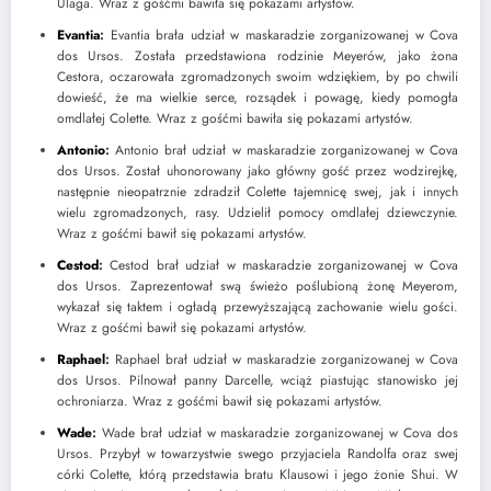
Ulaga. Wraz z gośćmi bawiła się pokazami artystów.
Evantia
:
Evantia brała udział w maskaradzie zorganizowanej w Cova
dos Ursos. Została przedstawiona rodzinie Meyerów, jako żona
Cestora, oczarowała zgromadzonych swoim wdziękiem, by po chwili
dowieść, że ma wielkie serce, rozsądek i powagę, kiedy pomogła
omdlałej Colette. Wraz z gośćmi bawiła się pokazami artystów.
Antonio
:
Antonio brał udział w maskaradzie zorganizowanej w Cova
dos Ursos. Został uhonorowany jako główny gość przez wodzirejkę,
następnie nieopatrznie zdradził Colette tajemnicę swej, jak i innych
wielu zgromadzonych, rasy. Udzielił pomocy omdlałej dziewczynie.
Wraz z gośćmi bawił się pokazami artystów.
Cestod
:
Cestod brał udział w maskaradzie zorganizowanej w Cova
dos Ursos. Zaprezentował swą świeżo poślubioną żonę Meyerom,
wykazał się taktem i ogładą przewyższającą zachowanie wielu gości.
Wraz z gośćmi bawił się pokazami artystów.
Raphael
:
Raphael brał udział w maskaradzie zorganizowanej w Cova
dos Ursos. Pilnował panny Darcelle, wciąż piastując stanowisko jej
ochroniarza. Wraz z gośćmi bawił się pokazami artystów.
Wade
:
Wade brał udział w maskaradzie zorganizowanej w Cova dos
Ursos. Przybył w towarzystwie swego przyjaciela Randolfa oraz swej
córki Colette, którą przedstawia bratu Klausowi i jego żonie Shui. W