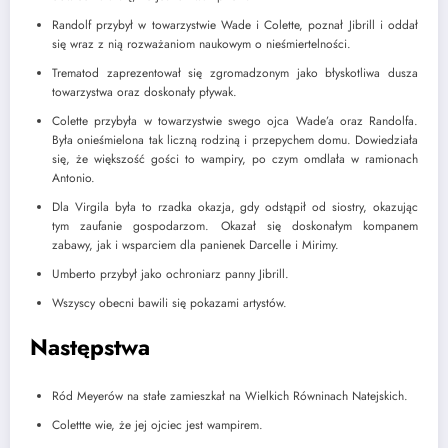
Randolf przybył w towarzystwie Wade i Colette, poznał Jibrill i oddał
się wraz z nią rozważaniom naukowym o nieśmiertelności.
Trematod zaprezentował się zgromadzonym jako błyskotliwa dusza
towarzystwa oraz doskonały pływak.
Colette przybyła w towarzystwie swego ojca Wade’a oraz Randolfa.
Była onieśmielona tak liczną rodziną i przepychem domu. Dowiedziała
się, że większość gości to wampiry, po czym omdlała w ramionach
Antonio.
Dla Virgila była to rzadka okazja, gdy odstąpił od siostry, okazując
tym zaufanie gospodarzom. Okazał się doskonałym kompanem
zabawy, jak i wsparciem dla panienek Darcelle i Mirimy.
Umberto przybył jako ochroniarz panny Jibrill.
Wszyscy obecni bawili się pokazami artystów.
Następstwa
Ród Meyerów na stałe zamieszkał na Wielkich Równinach Natejskich.
Colettte wie, że jej ojciec jest wampirem.