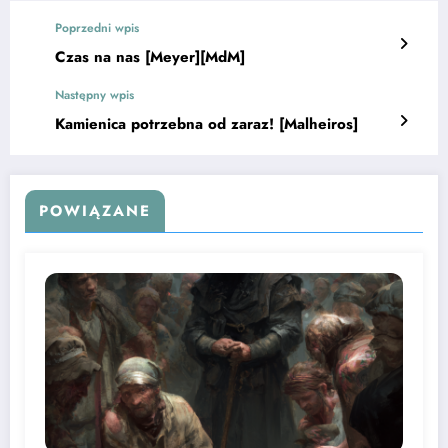
Poprzedni wpis
Czas na nas [Meyer][MdM]
Następny wpis
Kamienica potrzebna od zaraz! [Malheiros]
POWIĄZANE