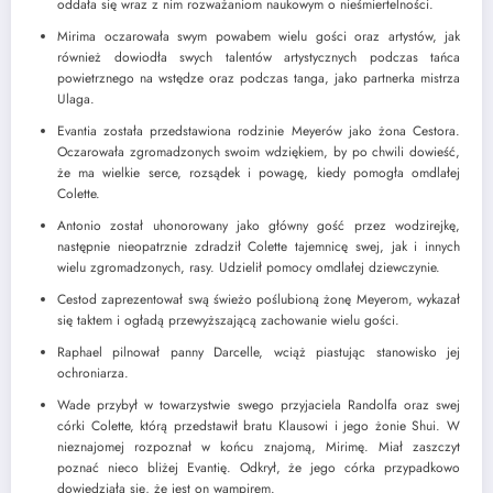
oddała się wraz z nim rozważaniom naukowym o nieśmiertelności.
Mirima oczarowała swym powabem wielu gości oraz artystów, jak
również dowiodła swych talentów artystycznych podczas tańca
powietrznego na wstędze oraz podczas tanga, jako partnerka mistrza
Ulaga.
Evantia została przedstawiona rodzinie Meyerów jako żona Cestora.
Oczarowała zgromadzonych swoim wdziękiem, by po chwili dowieść,
że ma wielkie serce, rozsądek i powagę, kiedy pomogła omdlałej
Colette.
Antonio został uhonorowany jako główny gość przez wodzirejkę,
następnie nieopatrznie zdradził Colette tajemnicę swej, jak i innych
wielu zgromadzonych, rasy. Udzielił pomocy omdlałej dziewczynie.
Cestod zaprezentował swą świeżo poślubioną żonę Meyerom, wykazał
się taktem i ogładą przewyższającą zachowanie wielu gości.
Raphael pilnował panny Darcelle, wciąż piastując stanowisko jej
ochroniarza.
Wade przybył w towarzystwie swego przyjaciela Randolfa oraz swej
córki Colette, którą przedstawił bratu Klausowi i jego żonie Shui. W
nieznajomej rozpoznał w końcu znajomą, Mirimę. Miał zaszczyt
poznać nieco bliżej Evantię. Odkrył, że jego córka przypadkowo
dowiedziała się, że jest on wampirem.