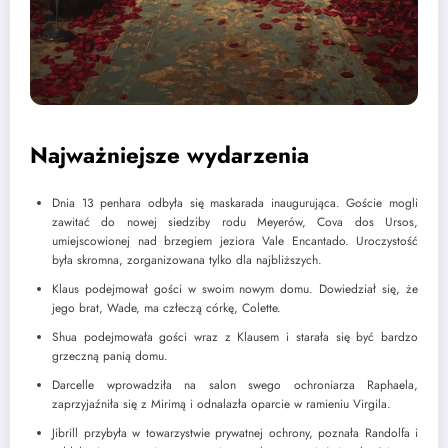
Najważniejsze wydarzenia
Dnia 13 penhara odbyła się maskarada inaugurująca. Goście mogli
zawitać do nowej siedziby rodu Meyerów, Cova dos Ursos,
umiejscowionej nad brzegiem jeziora Vale Encantado. Uroczystość
była skromna, zorganizowana tylko dla najbliższych.
Klaus podejmował gości w swoim nowym domu. Dowiedział się, że
jego brat, Wade, ma człeczą córkę, Colette.
Shua podejmowała gości wraz z Klausem i starała się być bardzo
grzeczną panią domu.
Darcelle wprowadziła na salon swego ochroniarza Raphaela,
zaprzyjaźniła się z Mirimą i odnalazła oparcie w ramieniu Virgila.
Jibrill przybyła w towarzystwie prywatnej ochrony, poznała Randolfa i