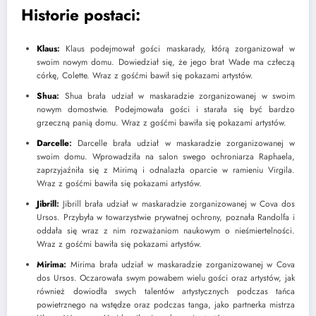
Historie postaci:
Klaus
:
Klaus podejmował gości maskarady, którą zorganizował w
swoim nowym domu. Dowiedział się, że jego brat Wade ma człeczą
córkę, Colette. Wraz z gośćmi bawił się pokazami artystów.
Shua
:
Shua brała udział w maskaradzie zorganizowanej w swoim
nowym domostwie. Podejmowała gości i starała się być bardzo
grzeczną panią domu. Wraz z gośćmi bawiła się pokazami artystów.
Darcelle
:
Darcelle brała udział w maskaradzie zorganizowanej w
swoim domu. Wprowadziła na salon swego ochroniarza Raphaela,
zaprzyjaźniła się z Mirimą i odnalazła oparcie w ramieniu Virgila.
Wraz z gośćmi bawiła się pokazami artystów.
Jibrill
:
Jibrill brała udział w maskaradzie zorganizowanej w Cova dos
Ursos. Przybyła w towarzystwie prywatnej ochrony, poznała Randolfa i
oddała się wraz z nim rozważaniom naukowym o nieśmiertelności.
Wraz z gośćmi bawiła się pokazami artystów.
Mirima
:
Mirima brała udział w maskaradzie zorganizowanej w Cova
dos Ursos. Oczarowała swym powabem wielu gości oraz artystów, jak
również dowiodła swych talentów artystycznych podczas tańca
powietrznego na wstędze oraz podczas tanga, jako partnerka mistrza