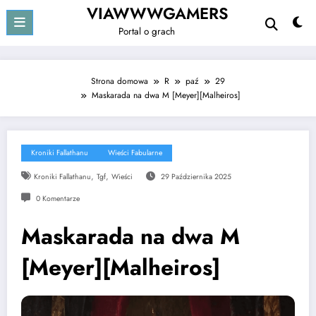
Przejdź
VIAWWWGAMERS
do
Portal o grach
treści
Strona domowa
R
paź
29
Maskarada na dwa M [Meyer][Malheiros]
Kroniki Fallathanu
Wieści Fabularne
,
,
Kroniki Fallathanu
Tgf
Wieści
29 Października 2025
0 Komentarze
Maskarada na dwa M
[Meyer][Malheiros]