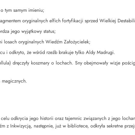
 o tym samym imieniu;
gmentem oryginalnych elfich fortyfikacji sprzed Wielkiej Destabil
rdza jego wyjątkowy status;
ni losach oryginalnych Wiedźm Założycielek;
u i odkryto, że wśród rzeźb brakuje tylko Aldy Madrugi.
ibellula) dręczyły koszmary o lochach. Sny obejmowały wizje pośc
h magicznych.
u odkrycia jego historii oraz tajemnic związanych z jego lochami
źm z Inkwizycją, następnie, już w bibliotece, odkryła sekretne prz