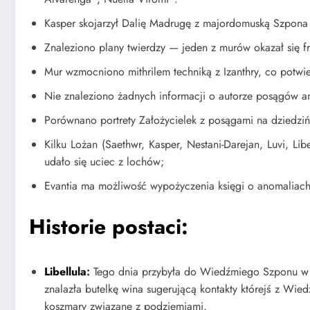
Kasper skojarzył Dalię Madrugę z majordomuską Szpona
Znaleziono plany twierdzy — jeden z murów okazał się fra
Mur wzmocniono mithrilem techniką z Izanthry, co potwie
Nie znaleziono żadnych informacji o autorze posągów a
Porównano portrety Założycielek z posągami na dziedzińc
Kilku Lożan (Saethwr, Kasper, Nestani-Darejan, Luvi, L
udało się uciec z lochów;
Evantia ma możliwość wypożyczenia księgi o anomaliac
Historie postaci:
Libellula
:
Tego dnia przybyła do Wiedźmiego Szponu w cel
znalazła butelkę wina sugerującą kontakty którejś z Wied
koszmary związane z podziemiami.