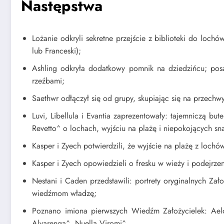
Następstwa
Lożanie odkryli sekretne przejście z biblioteki do loc
lub Franceski);
Ashling odkryła dodatkowy pomnik na dziedzińcu; pos
rzeźbami;
Saethwr odłączył się od grupy, skupiając się na przechwy
Luvi, Libellula i Evantia zaprezentowały: tajemniczą but
Revetto^ o lochach, wyjściu na plażę i niepokojących sn
Kasper i Zyech potwierdzili, że wyjście na plażę z loch
Kasper i Zyech opowiedzieli o fresku w wieży i podejrze
Nestani i Caden przedstawili: portrety oryginalnych Zał
wiedźmom władzę;
Poznano imiona pierwszych Wiedźm Założycielek: Aelo
Alvarenga^, Nuella Viromi^.