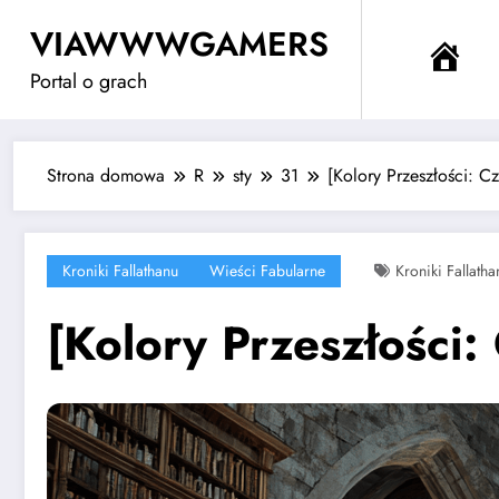
Przejdź
VIAWWWGAMERS
do
Me
treści
Portal o grach
Strona domowa
R
sty
31
[Kolory Przeszłości: C
Kroniki Fallathanu
Wieści Fabularne
Kroniki Fallatha
[Kolory Przeszłości: