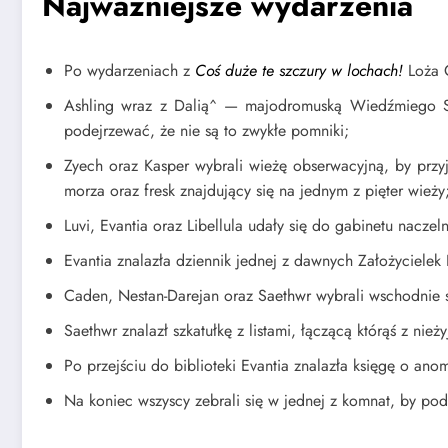
Najważniejsze wydarzenia
Po wydarzeniach z
Coś duże te szczury w lochach!
Loża C
Ashling wraz z Dalią^ — majodromuską Wiedźmiego Szp
podejrzewać, że nie są to zwykłe pomniki;
Zyech oraz Kasper wybrali wieżę obserwacyjną, by przy
morza oraz fresk znajdujący się na jednym z pięter wieży
Luvi, Evantia oraz Libellula udały się do gabinetu nac
Evantia znalazła dziennik jednej z dawnych Założycielek
Caden, Nestan-Darejan oraz Saethwr wybrali wschodnie sk
Saethwr znalazł szkatułkę z listami, łączącą którąś z ni
Po przejściu do biblioteki Evantia znalazła księgę o ano
Na koniec wszyscy zebrali się w jednej z komnat, by podz