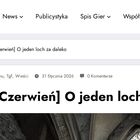
nu
News
Publicystyka
Spis Gier
Współ
zerwień] O jeden loch za daleko
,
,
nu
Tgf
Wieści
31 Stycznia 2026
0 Komentarze
 Czerwień] O jeden loc