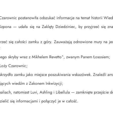
zarownic postanowiła odszukać informacje na temat historii Wied
ona — udała się na Zaklęty Dziedziniec, by przyjrzeć się zn
jrzeć się całości zamku z góry. Zauważają odnowione mury na je
;
zelnego skryby wraz z Mikhelem Revetto^, zwanym Panem Łososiem;
 Loży Czarownic;
rzydło zamku jako miejsce poszukiwania wskazówek. Znaleźli arras 
eżyjących wiedźm z Zakonem Inkwizycji;
maliach, natomiast Luvi, Ashling i Libellula — zamknięte przejście
ielić się informacjami i połączyć je w całość.