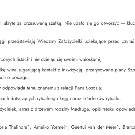
hów, ukryte za przesuwaną szafką. Nie udało się go otworzyć — kl
ągi przedstawiają Wiedźmy Założycielki uciekające przed czym
conych listach i nie dzieląc się swoimi wnioskami;
elkę wina sugerującą kontakt z Inkwizycją, przerysowane plany Szp
ach o pościgu;
ów odpowiada temu znanemu z relacji Pana Łososia;
niach dotyczących rytualnego kręgu oraz składników rytuału;
ożycielek, arras z drzewem rodziny Madruga, opis fresku opowiada
ria Thalindra^, Ameiko Yormei^, Geertui van der Meer^, Branca