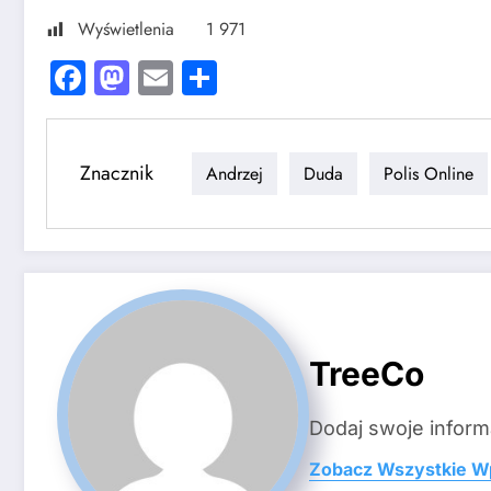
Wyświetlenia
1 971
Facebook
Mastodon
Email
Share
Znacznik
Andrzej
Duda
Polis Online
TreeCo
Dodaj swoje inform
Zobacz Wszystkie W