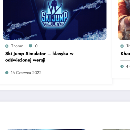
Thoran
0
T
Ski Jump Simulator – klasyka w
Kha
odświeżonej wersji￼
4 
16 Czerwca 2022