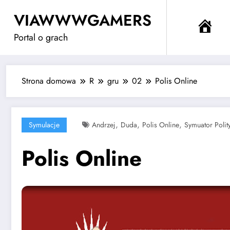
Przejdź
VIAWWWGAMERS
do
Me
treści
Portal o grach
Strona domowa
R
gru
02
Polis Online
,
,
,
Symulacje
Andrzej
Duda
Polis Online
Symuator Polit
Polis Online