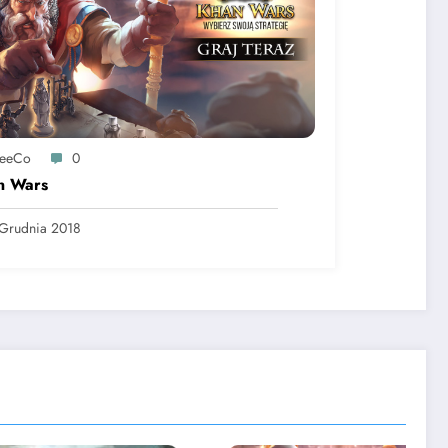
reeCo
0
n Wars
Grudnia 2018