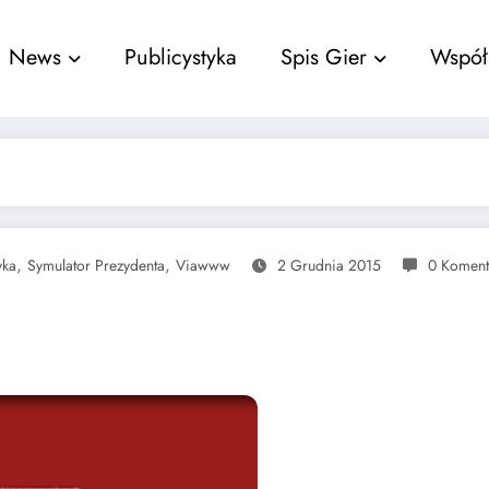
nu
News
Publicystyka
Spis Gier
Współ
,
,
yka
Symulator Prezydenta
Viawww
2 Grudnia 2015
0 Koment