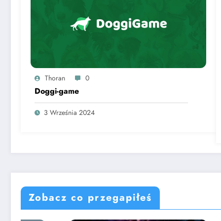
Thoran
0
Doggi-game
3 Września 2024
Zobacz co przegapiłeś