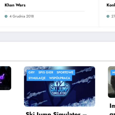
Khan Wars
Kon
4 Grudnia 2018
27
MMORPG
SPIS GIER
AKTUA
SPIS G
Imperium – tekstowa
Kha
gra MMORPG