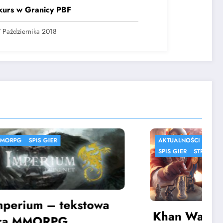
kurs w Granicy PBF
 Października 2018
LNOŚCI
GRY
MMORPG
TEKSTOWE GRY FABULARNE
IER
STRATEGIE
SYMULACJE
n Wars