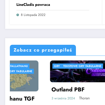
LineCladis powraca
8 Listopada 2022
Zobacz co przegapiłeś
 FABULARNE
GRY
SPIS GIER
SPORTOWE
SYMULACJE
WSPÓŁPRACA
F
oran
Ski Jump Simulator –