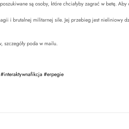
o poszukiwane są osoby, które chciałyby zagrać w betę. Aby
gii i brutalnej militarnej sile. Jej przebieg jest nieliniow
ów, szczegóły poda w mailu.
#interaktywnafikcja
#erpegie