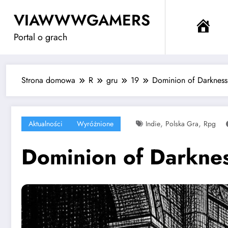
Przejdź
VIAWWWGAMERS
do
Me
treści
Portal o grach
Strona domowa
R
gru
19
Dominion of Darkness
,
,
Aktualności
Wyróżnione
Indie
Polska Gra
Rpg
Dominion of Darkne