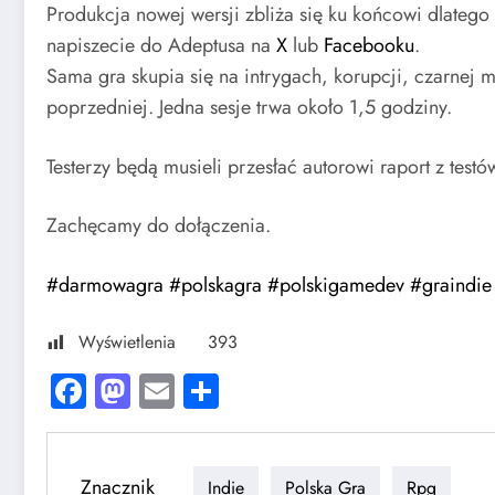
Produkcja nowej wersji zbliża się ku końcowi dlateg
napiszecie do Adeptusa na
X
lub
Facebooku
.
Sama gra skupia się na intrygach, korupcji, czarnej ma
poprzedniej. Jedna sesje trwa około 1,5 godziny.
Testerzy będą musieli przesłać autorowi raport z test
Zachęcamy do dołączenia.
#darmowagra
#polskagra
#polskigamedev
#graindie
Wyświetlenia
393
Facebook
Mastodon
Email
Share
Znacznik
Indie
Polska Gra
Rpg