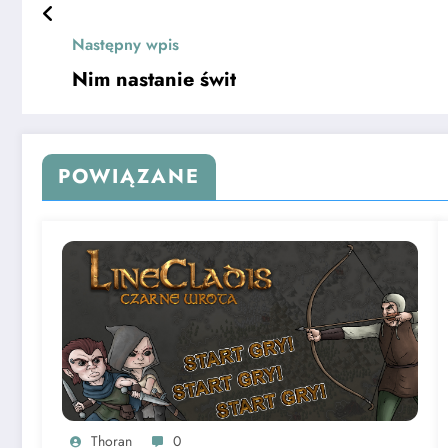
Następny wpis
Nim nastanie świt
POWIĄZANE
Thoran
0