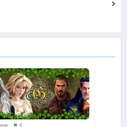
horan
0