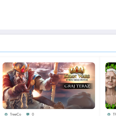
TreeCo
0
T