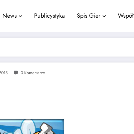
nu
News
Publicystyka
Spis Gier
Współ
2013
0 Komentarze