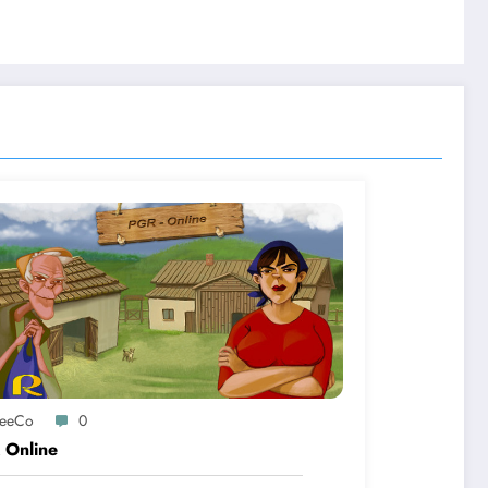
reeCo
0
 Online