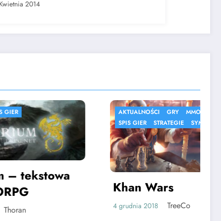
Kwietnia 2014
AKTUALNOŚCI
GRY
MMORPG
SPIS GIER
STRATEGIE
SYMULACJE
towa
Khan Wars
TreeCo
4 grudnia 2018