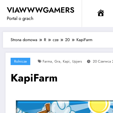
Przejdź
VIAWWWGAMERS
do
Me
treści
Portal o grach
Strona domowa
R
cze
20
KapiFarm
,
,
,
Rolnicze
Farma
Gra
Kapi
Upjers
20 Czerwca 
KapiFarm