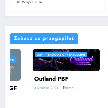
15 Lipca 2014
Zobacz co przegapiłeś
GRY
TEKSTOWE GRY FABULARNE
GRY
SPI
SYMULACJ
Outland PBF
Thoran
3 września 2024
Ski Ju
klasy