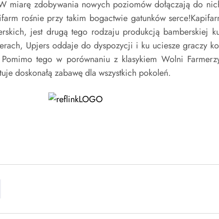
. W miarę zdobywania nowych poziomów dołączają do nich 
farm rośnie przy takim bogactwie gatunków serce!Kapifar
erskich, jest drugą tego rodzaju produkcją bamberskiej k
ach, Upjers oddaje do dyspozycji i ku uciesze graczy ko
e. Pomimo tego w porównaniu z klasykiem Wolni Farmerz
tuje doskonałą zabawę dla wszystkich pokoleń.