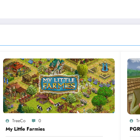
TreeCo
0
T
My Little Farmies
PGR