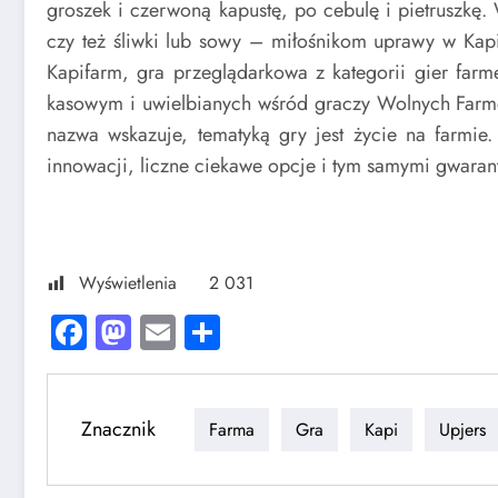
groszek i czerwoną kapustę, po cebulę i pietruszkę
czy też śliwki lub sowy – miłośnikom uprawy w Kapi
Kapifarm, gra przeglądarkowa z kategorii gier farm
kasowym i uwielbianych wśród graczy Wolnych Farmer
nazwa wskazuje, tematyką gry jest życie na farmi
innowacji, liczne ciekawe opcje i tym samymi gwaran
Wyświetlenia
2 031
Facebook
Mastodon
Email
Share
Znacznik
Farma
Gra
Kapi
Upjers