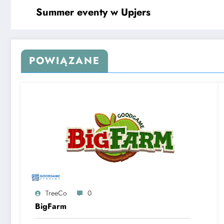
Summer eventy w Upjers
POWIĄZANE
TreeCo
0
BigFarm