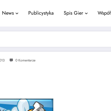
nu
News
Publicystyka
Spis Gier
Współ
013
0 Komentarze