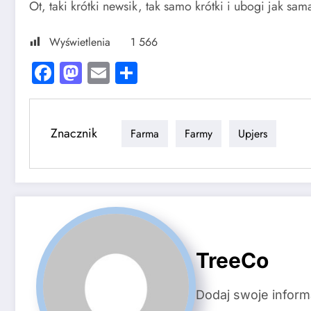
Ot, taki krótki newsik, tak samo krótki i ubogi jak sa
Wyświetlenia
1 566
Facebook
Mastodon
Email
Share
Znacznik
Farma
Farmy
Upjers
TreeCo
Dodaj swoje inform