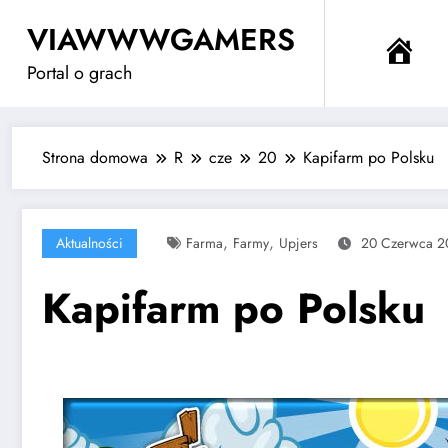
Przejdź
VIAWWWGAMERS
do
Me
treści
Portal o grach
Strona domowa
R
cze
20
Kapifarm po Polsku
,
,
Aktualności
Farma
Farmy
Upjers
20 Czerwca 2
Kapifarm po Polsku