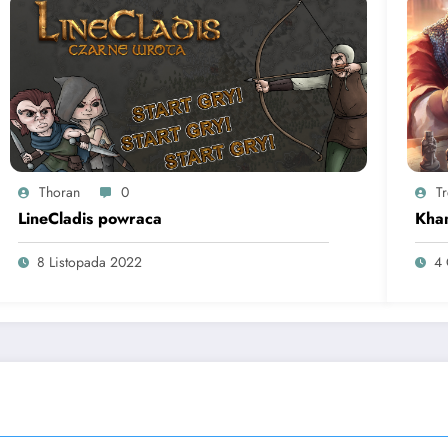
Thoran
0
T
LineCladis powraca
Kha
8 Listopada 2022
4 