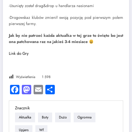
-Usunięty został drag&drop u handlarza nasionami
-Drogowskaz klubów zmienił swoją pozycję pod pierwszym polem
pierwszej farmy.
Jak by nie patrzeć każda aktualka w tej grze to święto bo jest
ona patchowana raz na jakieś 3-4 miesiace
Link do Gry
Wyświetlenia
1 598
Facebook
Mastodon
Email
Share
Znacznik
Aktualka
Boty
Dużo
Ogromna
Upjers
Wf