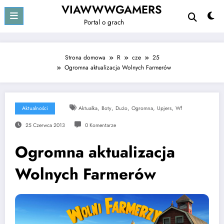
Przejdź
VIAWWWGAMERS
do
Portal o grach
treści
Strona domowa
R
cze
25
Ogromna aktualizacja Wolnych Farmerów
,
,
,
,
,
Aktualności
Aktualka
Boty
Dużo
Ogromna
Upjers
Wf
25 Czerwca 2013
0 Komentarze
Ogromna aktualizacja
Wolnych Farmerów