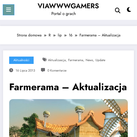
Przejdź
VIAWWWGAMERS
do
Portal o grach
treści
Strona domowa
R
lip
16
Farmerama – Aktualizacja
,
,
,
Aktualności
Aktualizascja
Farmerama
News
Update
16 Lipca 2013
0 Komentarze
Farmerama – Aktualizacja