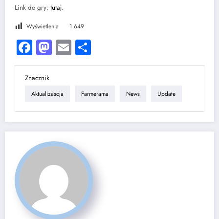
Link do gry:
tutaj
.
Wyświetlenia
1 649
Facebook
Mastodon
Email
Share
Znacznik
Aktualizascja
Farmerama
News
Update