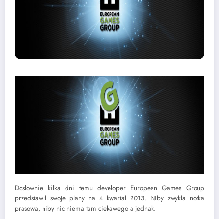
Dosłownie kilka dni temu developer European Games Group
przedstawił swoje plany na 4 kwartał 2013. Niby zwykła notka
prasowa, niby nic niema tam ciekawego a jednak.