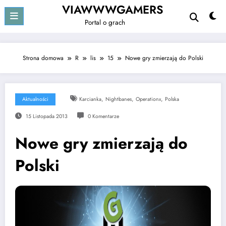
Przejdź
VIAWWWGAMERS
do
Portal o grach
treści
Strona domowa
R
lis
15
Nowe gry zmierzają do Polski
,
,
,
Aktualności
Karcianka
Nightbanes
Operationx
Polska
15 Listopada 2013
0 Komentarze
Nowe gry zmierzają do
Polski