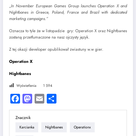
„
In November European Games Group launches Operation X and
Nightbanes in Greece, Poland, France and Brazil with dedicated
marketing campaigns.”
Oznacza to tyle że w listopadzie gry: Operation X oraz Nightbanes
zostaną przetłumaczone na nasz ojczysty język.
Z tej okazji developer opublikował zwiastuny w.w gier.
Operation X
Nightbanes
Wyświetlenia
1 594
Facebook
Mastodon
Email
Share
Znacznik
Karcianka
Nightbanes
Operationx