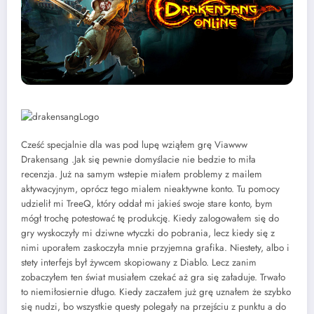
Cześć specjalnie dla was pod lupę wziąłem grę Viawww
Drakensang .Jak się pewnie domyślacie nie bedzie to miła
recenzja. Już na samym wstepie miałem problemy z mailem
aktywacyjnym, oprócz tego mialem nieaktywne konto. Tu pomocy
udzielił mi TreeQ, który oddał mi jakieś swoje stare konto, bym
mógł trochę potestować tę produkcję. Kiedy zalogowałem się do
gry wyskoczyły mi dziwne wtyczki do pobrania, lecz kiedy się z
nimi uporałem zaskoczyła mnie przyjemna grafika. Niestety, albo i
stety interfejs był żywcem skopiowany z Diablo. Lecz zanim
zobaczyłem ten świat musiałem czekać aż gra się załaduje. Trwało
to niemiłosiernie długo. Kiedy zaczałem już grę uznałem że szybko
się nudzi, bo wszystkie questy polegały na przejściu z punktu a do