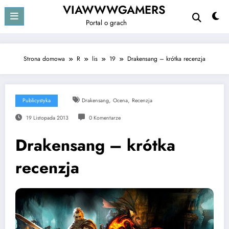
Przejdź
VIAWWWGAMERS
do
Portal o grach
treści
Strona domowa
R
lis
19
Drakensang – krótka recenzja
,
,
Publicystyka
Drakensang
Ocena
Recenzja
19 Listopada 2013
0 Komentarze
Drakensang – krótka
recenzja