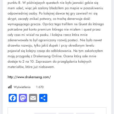
punktu B. W późniejszych questach nie było jasności gdzie się
mam udać, więc jak szalony bładziłem po mapie w poszukiwaniu
odpowiedniej osoby. Po kolejnej dawce tej gry zawiesił mi się
skrypt, zaczęły znikać potwory, co trochę denerwuje dość
wymagającego gracza. Oprócz tego trafiłem na Quest do którego
potrzebne jest konto premium którego nie miałem i quest przez
cały czas mi wisiał na pasku. I kolejna rzecz która mnie
zdenerwowała to był ograniczony rozwój postaci. Nie było nawet
drzewka rozwoju, tylko jakiś słupek i przy określonym levelu
pojawiał się kolejny czaqs do odblokowania. Na tym zakończyłem
moją przygodę z Drakensang Online. Ocena którą ode mnie
dostaje to 2 na 10. Zapraszam do przeglądania kolejnych
materiałów, które już niebawem.
http://www.drakensang.com/
Wyświetlenia
1 670
Facebook
Mastodon
Email
Share