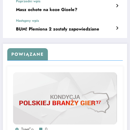
Poprzedni wpis
Masz ochote na koze Gizele?
Następny wpis
BUM! Plemiona 2 zostały zapowiedziane
POWIĄZANE
TreeCo
0