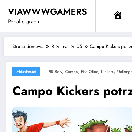
Przejdź
VIAWWWGAMERS
do
Me
treści
Portal o grach
Strona domowa
R
mar
05
Campo Kickers potrz
,
,
,
,
Aktualności
Boty
Campo
Fifa Oline
Kickers
Mellong
Campo Kickers potr