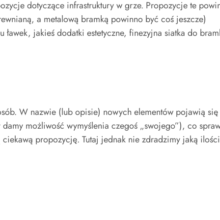
ycje dotyczące infrastruktury w grze. Propozycje te powin
rewnianą, a metalową bramką powinno być coś jeszcze)
 ławek, jakieś dodatki estetyczne, finezyjna siatka do bram
b. W nazwie (lub opisie) nowych elementów pojawią się ich 
y damy możliwość wymyślenia czegoś „swojego”), co spraw
kawą propozycję. Tutaj jednak nie zdradzimy jaką ilością, 