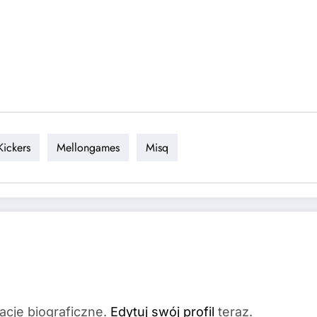
Kickers
Mellongames
Misq
acje biograficzne.
Edytuj swój profil
teraz.