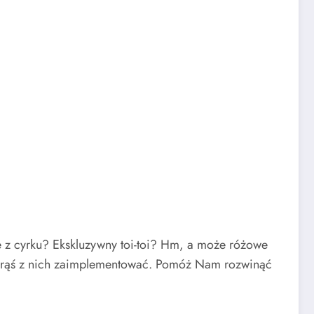
e z cyrku? Ekskluzywny toi-toi? Hm, a może różowe
tórąś z nich zaimplementować. Pomóż Nam rozwinąć