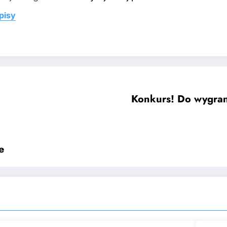
pisy
Konkurs! Do wygrani
e