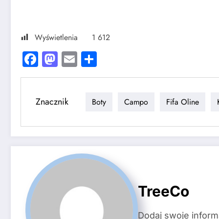
Wyświetlenia
1 612
Facebook
Mastodon
Email
Share
Znacznik
Boty
Campo
Fifa Oline
TreeCo
Dodaj swoje inform