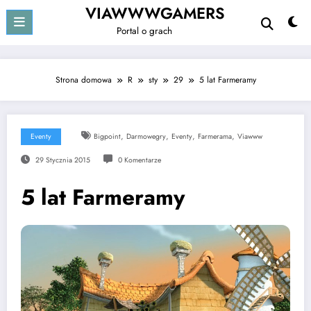
Przejdź
VIAWWWGAMERS
do
Portal o grach
treści
Strona domowa
R
sty
29
5 lat Farmeramy
,
,
,
,
Eventy
Bigpoint
Darmowegry
Eventy
Farmerama
Viawww
29 Stycznia 2015
0 Komentarze
5 lat Farmeramy