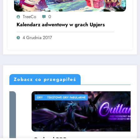
TreeCo
0
Kalendarz adwentowy w grach Upjers
4 Grudnia 2017
Zobacz co przegapiłeś
GRY
TEKSTOWE GRY FABULARNE
Outland PBF