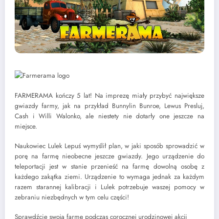
FARMERAMA kończy 5 lat! Na imprezę miały przybyć największe
gwiazdy farmy, jak na przykład Bunnylin Bunroe, Lewus Presluj,
Cash i Willi Walonko, ale niestety nie dotarły one jeszcze na
miejsce.
Naukowiec Lulek Lepuś wymyślił plan, w jaki sposób sprowadzić w
porę na farmę nieobecne jeszcze gwiazdy. Jego urządzenie do
teleportacji jest w stanie przenieść na farmę dowolną osobę z
każdego zakątka ziemi. Urządzenie to wymaga jednak za każdym
razem starannej kalibracji i Lulek potrzebuje waszej pomocy w
zebraniu niezbędnych w tym celu części!
Sprawdźcie swoją farmę podczas corocznej urodzinowej akcji