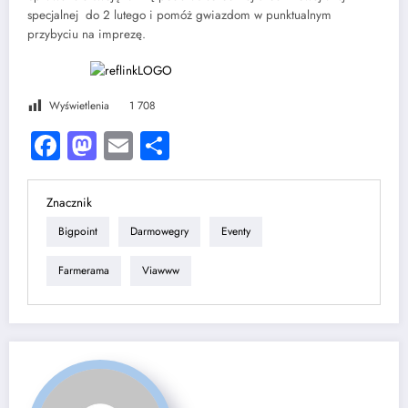
specjalnej do 2 lutego i pomóż gwiazdom w punktualnym
przybyciu na imprezę.
Wyświetlenia
1 708
Facebook
Mastodon
Email
Share
Znacznik
Bigpoint
Darmowegry
Eventy
Farmerama
Viawww