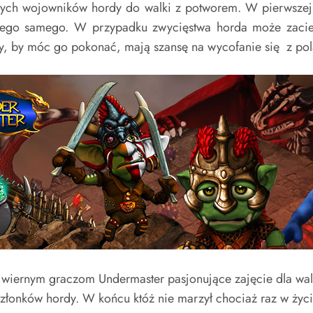
zych wojowników hordy do walki z potworem. W pierwszej 
ego samego. W przypadku zwycięstwa horda może zaciera
ny, by móc go pokonać, mają szansę na wycofanie się z pol
ć wiernym graczom Undermaster pasjonujące zajęcie dla wa
złonków hordy. W końcu któż nie marzył chociaż raz w ży