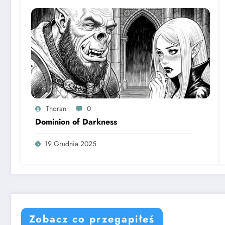
Thoran
0
Dominion of Darkness
19 Grudnia 2025
Zobacz co przegapiłeś