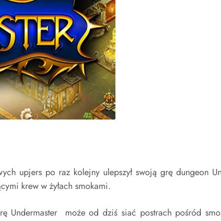
ch upjers po raz kolejny ulepszył swoją grę dungeon Und
żącymi krew w żyłach smokami.
 grę Undermaster może od dziś siać postrach pośród sm