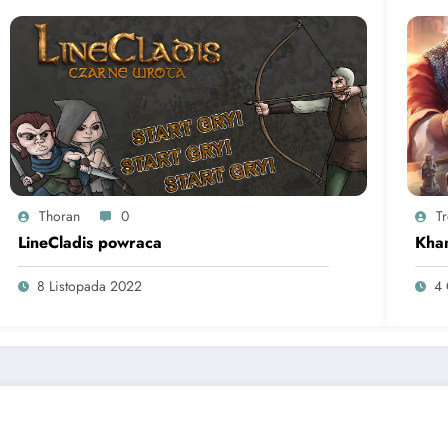
Thoran
0
T
LineCladis powraca
Kha
8 Listopada 2022
4 