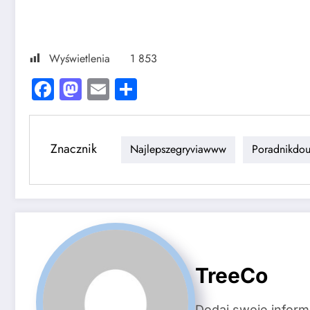
Wyświetlenia
1 853
Facebook
Mastodon
Email
Share
Znacznik
Najlepszegryviawww
Poradnikdou
TreeCo
Dodaj swoje inform