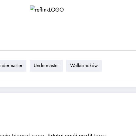
ndermaster
Undermaster
Walkismoków
acje biograficzne.
Edytuj swój profil
teraz.