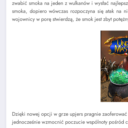
zwabić smoka na jeden z wulkanów i wysłać najleps
smoka, dopiero wówczas rozpoczyna się atak na ni
wojownicy w porę stwierdzą, że smok jest zbyt potęż
Dzięki nowej opcji w grze upjers pragnie zaoferowa
jednocześnie wzmocnić poczucie wspólnoty pośród c