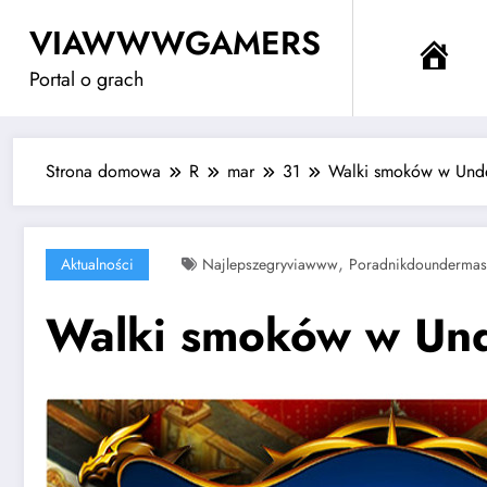
Przejdź
VIAWWWGAMERS
do
Me
treści
Portal o grach
Strona domowa
R
mar
31
Walki smoków w Und
,
Aktualności
Najlepszegryviawww
Poradnikdoundermas
Walki smoków w Un