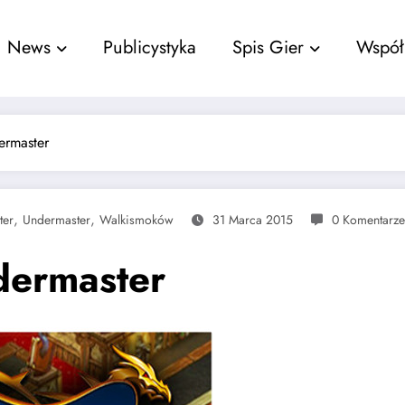
nu
News
Publicystyka
Spis Gier
Współ
ermaster
,
,
ter
Undermaster
Walkismoków
31 Marca 2015
0 Komentarze
dermaster