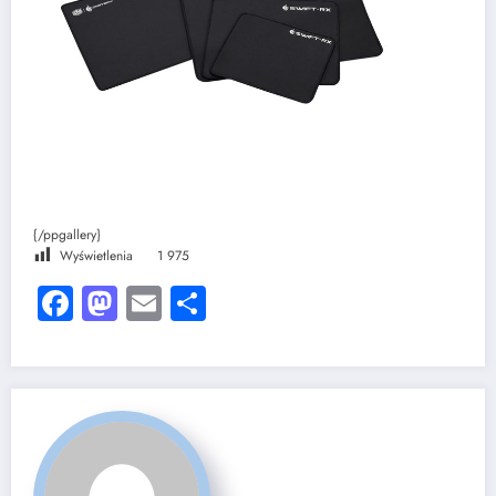
{/ppgallery}
Wyświetlenia
1 975
Facebook
Mastodon
Email
Share