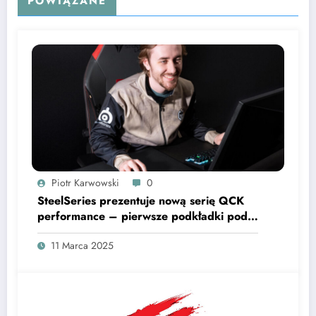
POWIĄZANE
Piotr Karwowski
0
SteelSeries prezentuje nową serię QCK
performance – pierwsze podkładki pod
mysz dostosowane do różnych stylów gry
11 Marca 2025