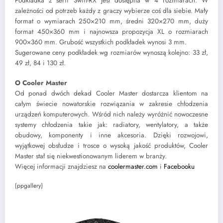
Podkładka z serii Swift-RX jest dostępna w 4 rozmiarach. W
zależności od potrzeb każdy z graczy wybierze coś dla siebie. Mały
format o wymiarach 250×210 mm, średni 320×270 mm, duży
format 450×360 mm i najnowsza propozycja XL o rozmiarach
900×360 mm. Grubość wszystkich podkładek wynosi 3 mm.
Sugerowane ceny podkładek wg rozmiarów wynoszą kolejno: 33 zł,
49 zł, 84 i 130 zł.
O Cooler Master
Od ponad dwóch dekad Cooler Master dostarcza klientom na
całym świecie nowatorskie rozwiązania w zakresie chłodzenia
urządzeń komputerowych. Wśród nich należy wyróżnić nowoczesne
systemy chłodzenia takie jak: radiatory, wentylatory, a także
obudowy, komponenty i inne akcesoria. Dzięki rozwojowi,
wyjątkowej obsłudze i trosce o wysoką jakość produktów, Cooler
Master stał się niekwestionowanym liderem w branży.
Więcej informacji znajdziesz na
coolermaster.com
i
Facebooku
{ppgallery}