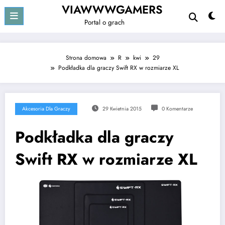
Przejdź
VIAWWWGAMERS
do
Portal o grach
treści
Strona domowa
R
kwi
29
Podkładka dla graczy Swift RX w rozmiarze XL
Akcesoria Dla Graczy
29 Kwietnia 2015
0 Komentarze
Podkładka dla graczy
Swift RX w rozmiarze XL