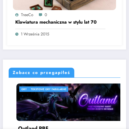
TreeCo
0
Klawiatura mechaniczna w stylu lat 70
1 Września 2015
Zobacz co przegapiłeś
GRY
TEKSTOWE GRY FABULARNE
Outland PBF