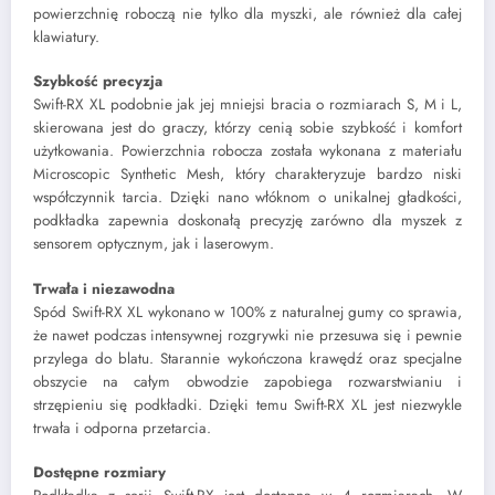
powierzchnię roboczą nie tylko dla myszki, ale również dla całej
klawiatury.
Szybkość precyzja
Swift-RX XL podobnie jak jej mniejsi bracia o rozmiarach S, M i L,
skierowana jest do graczy, którzy cenią sobie szybkość i komfort
użytkowania. Powierzchnia robocza została wykonana z materiału
Microscopic Synthetic Mesh, który charakteryzuje bardzo niski
współczynnik tarcia. Dzięki nano włóknom o unikalnej gładkości,
podkładka zapewnia doskonałą precyzję zarówno dla myszek z
sensorem optycznym, jak i laserowym.
Trwała i niezawodna
Spód Swift-RX XL wykonano w 100% z naturalnej gumy co sprawia,
że nawet podczas intensywnej rozgrywki nie przesuwa się i pewnie
przylega do blatu. Starannie wykończona krawędź oraz specjalne
obszycie na całym obwodzie zapobiega rozwarstwianiu i
strzępieniu się podkładki. Dzięki temu Swift-RX XL jest niezwykle
trwała i odporna przetarcia.
Dostępne rozmiary