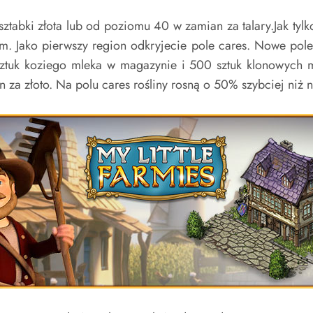
abki złota lub od poziomu 40 w zamian za talary.Jak tylko
m. Jako pierwszy region odkryjecie pole cares. Nowe pole 
ztuk koziego mleka w magazynie i 500 sztuk klonowych me
a złoto. Na polu cares rośliny rosną o 50% szybciej niż n