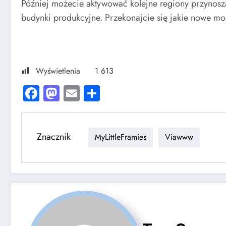
Później możecie aktywować kolejne regiony przynosz
budynki produkcyjne. Przekonajcie się jakie nowe mo
Wyświetlenia
1 613
Facebook
Mastodon
Email
Share
Znacznik
MyLittleFramies
Viawww