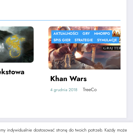
AKTUALNOŚCI
GRY
MMORPG
TE
SPIS GIER
STRATEGIE
SYMULACJE
a
Khan Wars
Po
TreeCo
4 grudnia 2018
13 li
żemy indywidualnie dostosować stronę do twoich potrzeb. Każdy może