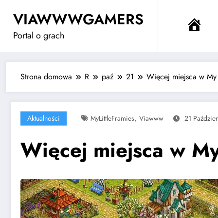
Przejdź
VIAWWWGAMERS
do
Me
treści
Portal o grach
Strona domowa
R
paź
21
Więcej miejsca w My L
,
Aktualności
MyLittleFramies
Viawww
21 Paździe
Więcej miejsca w My 