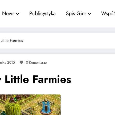
nu
News
Publicystyka
Spis Gier
Współ
ittle Farmies
rnika 2015
0 Komentarze
Little Farmies