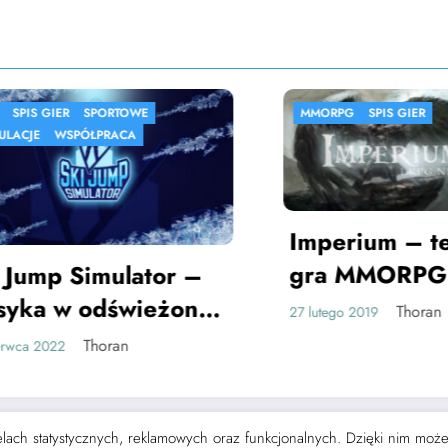
SPORTOWE
MMORPG
SPIS GIER
ÓŁPRACA
Imperium – tekstow
gra MMORPG
Simulator –
 odświeżonej
Thoran
27 lutego 2019
Thoran
 celach statystycznych, reklamowych oraz funkcjonalnych. Dzięki nim mo