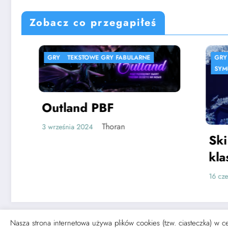
Zobacz co przegapiłeś
GRY
TEKSTOWE GRY FABULARNE
GRY
SPIS GIER
SYMULACJE
WSP
Outland PBF
Thoran
3 września 2024
Ski Jump 
klasyka w
wersji￼
16 czerwca 2022
Nasza strona internetowa używa plików cookies (tzw. ciasteczka) w