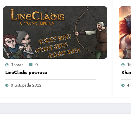
Thoran
0
T
LineCladis powraca
Kha
8 Listopada 2022
4 