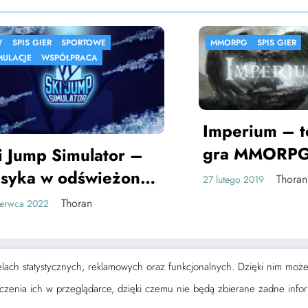
SPORTOWE
MMORPG
SPIS GIER
PÓŁPRACA
Imperium – tekstow
gra MMORPG
Simulator –
 odświeżonej
Thoran
27 lutego 2019
Thoran
 celach statystycznych, reklamowych oraz funkcjonalnych. Dzięki nim mo
logger - Magazyn i blog
WordPress
Motyw 2026 | Wspierane przez
Spice
ączenia ich w przeglądarce, dzięki czemu nie będą zbierane żadne info