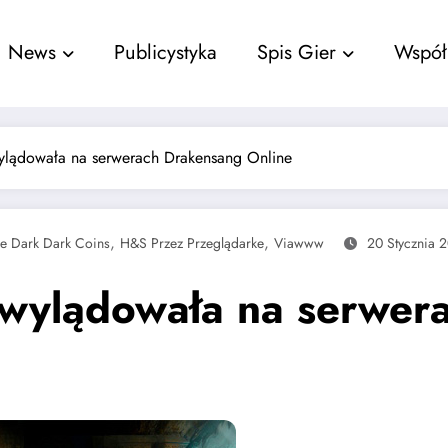
nu
News
Publicystyka
Spis Gier
Współ
wylądowała na serwerach Drakensang Online
,
,
e Dark Dark Coins
H&s Przez Przeglądarke
Viawww
20 Stycznia 
a wylądowała na serwe