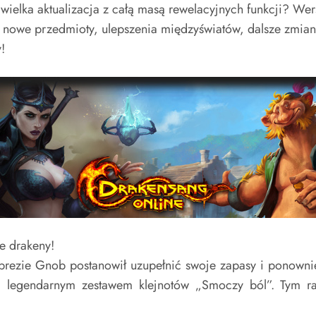
ielka aktualizacja z całą masą rewelacyjnych funkcji? Wers
 nowe przedmioty, ulepszenia międzyświatów, dalsze zmia
!
ie drakeny!
ezie Gnob postanowił uzupełnić swoje zapasy i ponownie 
ani legendarnym zestawem klejnotów „Smoczy ból”. Tym