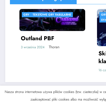
GRY
TEKSTOWE GRY FABULARNE
GRY
SPIS GIER
SYMULACJE
WS
Outland PBF
Thoran
3 września 2024
Ski Jump 
klasyka w
wersji￼
16 czerwca 2022
Nasza strona internetowa używa plików cookies (tzw. ciasteczka) w
NewsB
zaakceptować pliki cookies albo ma możliwość wył