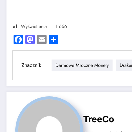
Wyświetlenia
1 666
Facebook
Mastodon
Email
Share
Znacznik
Darmowe Mroczne Monety
Drake
TreeCo