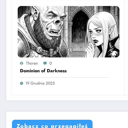
Thoran
0
Dominion of Darkness
19 Grudnia 2025
Zobacz co przegapiłeś