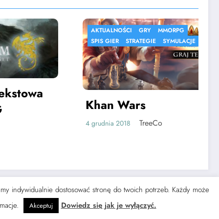
AKTUALNOŚCI
GRY
MMORPG
T
SPIS GIER
STRATEGIE
SYMULACJE
a
Khan Wars
P
TreeCo
4 grudnia 2018
13 l
żemy indywidualnie dostosować stronę do twoich potrzeb. Każdy może
Themes
rmacje.
Dowiedz się jak je wyłączyć.
Akceptuj