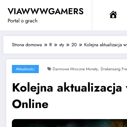
Przejdź
VIAWWWGAMERS
do
Me
treści
Portal o grach
Strona domowa
R
sty
20
Kolejna aktualizacja 
,
Aktualności
Darmowe Mroczne Monety
Drakensang Fre
Kolejna aktualizacj
Online