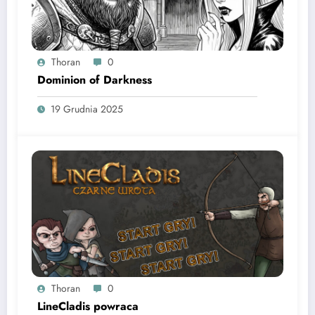
Thoran
0
Dominion of Darkness
19 Grudnia 2025
Thoran
0
LineCladis powraca