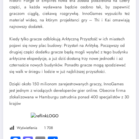
historii Forge of Empires nowa era została podzielona na cztery
części, a każda wydawana będzie osobno tak, by zapewnić
graczom ciągłą, ciekawą rozgrywkę. InnoGames wypuściło też
materiał wideo, na którym projektanci gry – Thi i Kai omawiają
najnowszy dodatek.
Kiedy tylko gracze odblokują Arktyczną Przyszłość w ich miastach
pojawi się nowy plac budowy: Przystań na Arktykę. Począwszy od
drugiej części dodatku gracze będą mogli wysyłać z tego budynku
arktyczne ekspedycje, a już dziś dostaną trzy nowe jednostki i aż
czternaście nowych budynków. Ponadto gracze mogą spodziewać
się walk w śniegu i lodzie w już najbliższej przyszłości.
Dzięki około 150 milionom zarejestrowanych graczy, InnoGames
jest jednym z wiodących developerów gier online. Obecnie firma
zlokalizowana w Hamburgu zatrudnia ponad 400 specjalistów z 30
krajów
Wyświetlenia
1 708