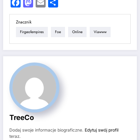
Facebook
Mastodon
Email
Share
Znacznik
Firgeofempires
Foe
Online
Viawww
TreeCo
Dodaj swoje informacje biograficzne.
Edytuj swój profil
teraz.