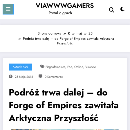
Przejdź
VIAWWWGAMERS
do
Portal o grach
treści
Strona domowa
R
maj
25
Podróż trwa dalej – do Forge of Empires zawitała Arktyczna
Przyszłość
,
,
,
Aktualności
Firgeofempires
Foe
Online
Viawww
25 Maja 2016
0 Komentarze
Podróż trwa dalej – do
Forge of Empires zawitała
Arktyczna Przyszłość