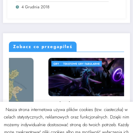
4 Grudnia 2018
Zobacz co przegapiłeś
GRY
TEKSTOWE GRY FABULARNE
Outland PBF
Nasza strona internetowa używa plików cookies (tzw. ciasteczka) w
3 września 2024
Thoran
celach statystycznych, reklamowych oraz funkcjonalnych. Dzięki nim
możemy indywidualnie dostosować stronę do twoich potrzeb. Każdy
może zaakceptować pliki cookies albo ma możliwość wyłączenia ich