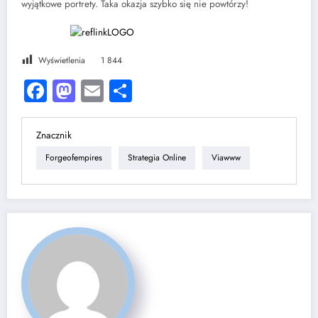
wyjątkowe portrety. Taka okazja szybko się nie powtórzy!
Wyświetlenia
1 844
Facebook
Mastodon
Email
Share
Znacznik
Forgeofempires
Strategia Online
Viawww