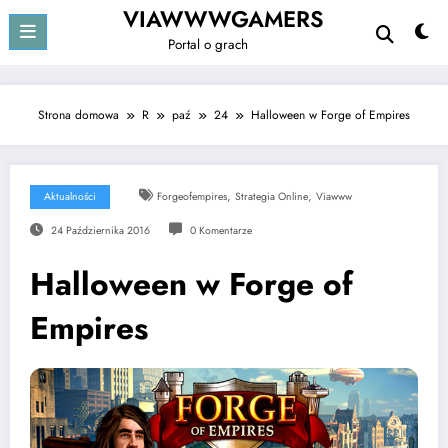
Przejdź
VIAWWWGAMERS
do
Portal o grach
treści
Strona domowa
R
paź
24
Halloween w Forge of Empires
,
,
Aktualności
Forgeofempires
Strategia Online
Viawww
24 Października 2016
0 Komentarze
Halloween w Forge of
Empires