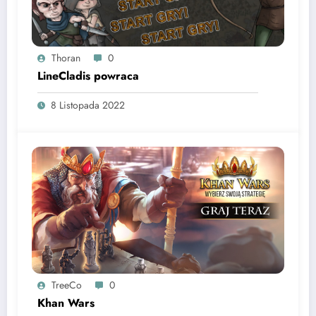
Thoran
0
LineCladis powraca
8 Listopada 2022
TreeCo
0
Khan Wars