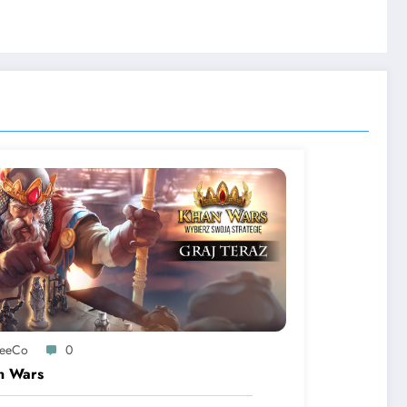
reeCo
0
n Wars