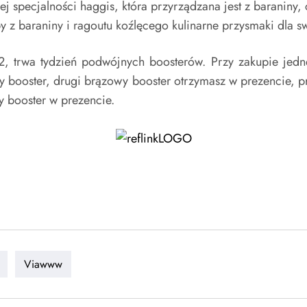
j specjalności haggis, która przyrządzana jest z baraniny, 
py z baraniny i ragoutu koźlęcego kulinarne przysmaki dla s
2, trwa tydzień podwójnych boosterów. Przy zakupie jedn
wy booster, drugi brązowy booster otrzymasz w prezencie, p
y booster w prezencie.
Viawww