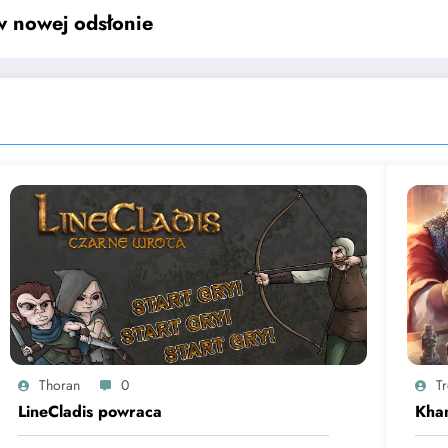
w nowej odsłonie
Thoran
0
T
LineCladis powraca
Kha