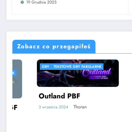
19 Grudnia 2025
Zobacz co przegapiłeś
GRY
TEKSTOWE GRY FABULARNE
GRY
SPI
SYMULACJ
Outland PBF
Thoran
3 września 2024
Ski Ju
klasy