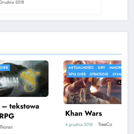
Grudnia 2018
AKTUALNOŚCI
GRY
MMORPG
SPIS GIER
STRATEGIE
SYMULACJE
towa
Khan Wars
TreeCo
4 grudnia 2018