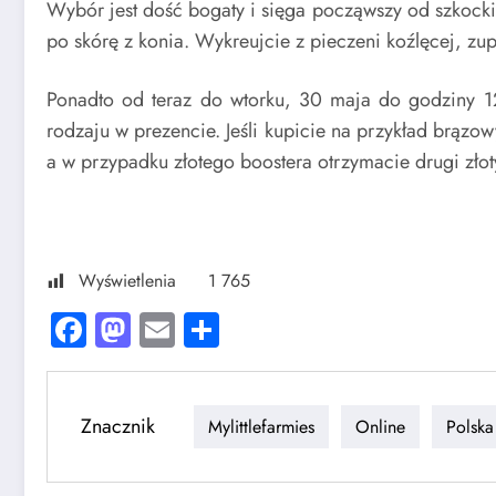
Wybór jest dość bogaty i sięga począwszy od szkockie
po skórę z konia. Wykreujcie z pieczeni koźlęcej, zu
Ponadto od teraz do wtorku, 30 maja do godziny 1
rodzaju w prezencie. Jeśli kupicie na przykład brązo
a w przypadku złotego boostera otrzymacie drugi złot
Wyświetlenia
1 765
Facebook
Mastodon
Email
Share
Znacznik
Mylittlefarmies
Online
Polska