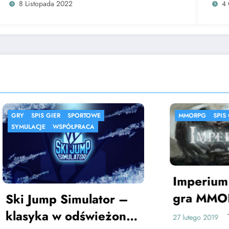
8 Listopada 2022
4 
S GIER
SPORTOWE
MMORPG
SPIS GIER
E
WSPÓŁPRACA
Imperium – teks
gra MMORPG
mp Simulator –
ka w odświeżonej
Thoran
27 lutego 2019