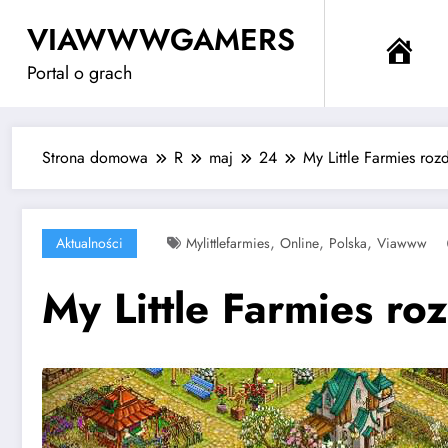
Przejdź
VIAWWWGAMERS
do
Me
treści
Portal o grach
Strona domowa
R
maj
24
My Little Farmies roz
,
,
,
Aktualności
Mylittlefarmies
Online
Polska
Viawww
My Little Farmies ro