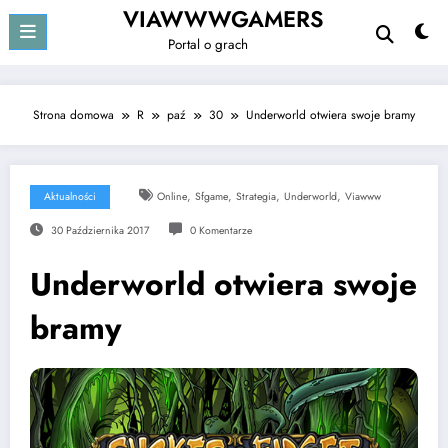
Przejdź
VIAWWWGAMERS
do
Portal o grach
treści
Strona domowa
R
paź
30
Underworld otwiera swoje bramy
,
,
,
,
Aktualności
Online
Sfgame
Strategia
Underworld
Viawww
30 Października 2017
0 Komentarze
Underworld otwiera swoje
bramy