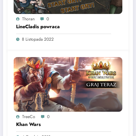
Thoran
0
LineCladis powraca
8 Listopada 2022
TreeCo
0
Khan Wars