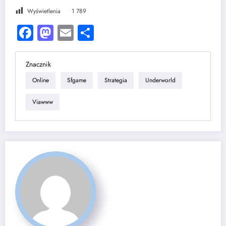
Wyświetlenia
1 789
Facebook
Mastodon
Email
Share
Znacznik
Online
Sfgame
Strategia
Underworld
Viawww