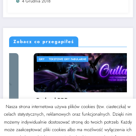
4 Grudnia 2018
Zobacz co przegapiłeś
GRY
TEKSTOWE GRY FABULARNE
Outland PBF
Nasza strona internetowa używa plików cookies (tzw. ciasteczka) w
3 września 2024
Thoran
celach statystycznych, reklamowych oraz funkcjonalnych. Dzięki nim
możemy indywidualnie dostosować stronę do twoich potrzeb. Każdy
może zaakceptować pliki cookies albo ma możliwość wyłączenia ich