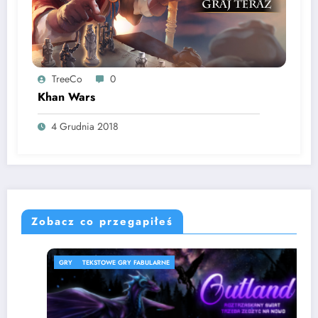
TreeCo
0
Khan Wars
4 Grudnia 2018
Zobacz co przegapiłeś
GRY
TEKSTOWE GRY FABULARNE