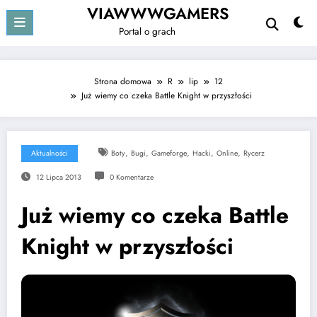
Przejdź
VIAWWWGAMERS
do
Portal o grach
treści
Strona domowa
R
lip
12
Już wiemy co czeka Battle Knight w przyszłości
,
,
,
,
,
Aktualności
Boty
Bugi
Gameforge
Hacki
Online
Rycerz
12 Lipca 2013
0 Komentarze
Już wiemy co czeka Battle
Knight w przyszłości