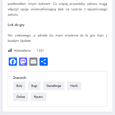
podświetleni innym kolorem. Co więcej przywódcy zakonu mogą
włączyć opcje uniemożliwiającą atak na rycerza z sojuszniczego
zakonu.
Link do gry
Nic ciekawego…a szkoda bo mam wrażenie że ta gra traci z
każdym Update.
Wyświetlenia
1 621
Facebook
Mastodon
Email
Share
Znacznik
Boty
Bugi
Gameforge
Hacki
Online
Rycerz