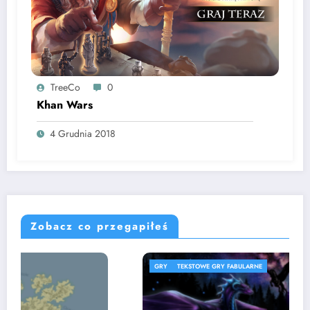
TreeCo
0
Khan Wars
4 Grudnia 2018
Zobacz co przegapiłeś
GRY
TEKSTOWE GRY FABULARNE