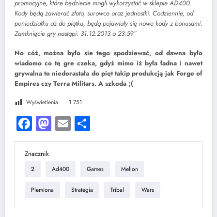
promocyjne, które będziecie mogli wykorzystać w sklepie AD400.
Kody będą zawierać złoto, surowce oraz jednostki. Codziennie, od
poniedziałku aż do piątku, będą pojawiały się nowe kody z bonusami.
Zamknięcie gry nastąpi: 31.12.2013 o 23:59″
No cóż, można było sie tego spodziewać, od dawna było
wiadomo co tę gre czeka, gdyż mimo iż była ładna i nawet
grywalna to niedorastała do pięt takip produkcją jak Forge of
Empires czy Terra Militars. A szkoda ;(
Wyświetlenia
1 751
Facebook
Mastodon
Email
Share
Znacznik
2
Ad400
Games
Mellon
Plemiona
Strategia
Tribal
Wars