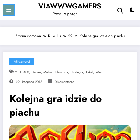
Przejdź
VIAWWWGAMERS
do
Portal o grach
treści
Strona domowa
R
lis
29
Kolejna gra idzie do piachu
Aktualności
,
,
,
,
,
,
,
2
Ad400
Games
Mellon
Plemiona
Strategia
Tribal
Wars
29 Listopada 2013
0 Komentarze
Kolejna gra idzie do
piachu