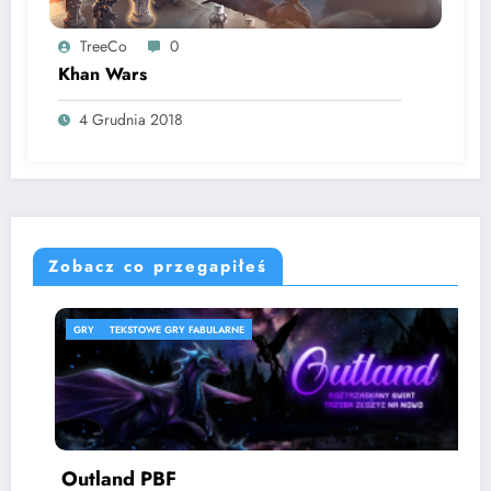
TreeCo
0
Khan Wars
4 Grudnia 2018
Zobacz co przegapiłeś
GRY
TEKSTOWE GRY FABULARNE
Outland PBF