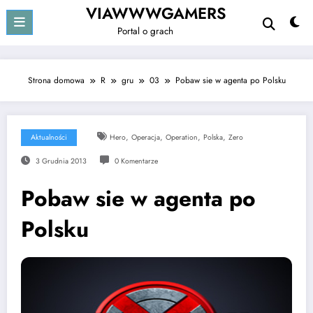
Przejdź
VIAWWWGAMERS
do
Portal o grach
treści
Strona domowa
R
gru
03
Pobaw sie w agenta po Polsku
,
,
,
,
Aktualności
Hero
Operacja
Operation
Polska
Zero
3 Grudnia 2013
0 Komentarze
Pobaw sie w agenta po
Polsku