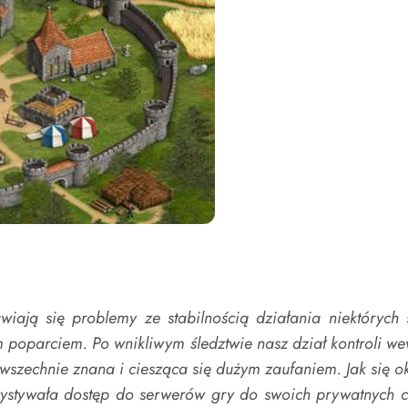
iają się problemy ze stabilnością działania niektóryc
żym poparciem. Po wnikliwym śledztwie nasz dział kontroli 
owszechnie znana i ciesząca się dużym zaufaniem. Jak się o
tywała dostęp do serwerów gry do swoich prywatnych celów