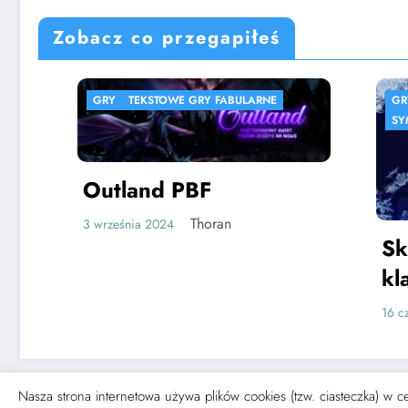
Zobacz co przegapiłeś
GRY
TEKSTOWE GRY FABULARNE
GRY
SPI
SYMULACJ
Outland PBF
Thoran
3 września 2024
Ski Ju
klasy
wersji￼
16 czerwca
Nasza strona internetowa używa plików cookies (tzw. ciasteczka) w