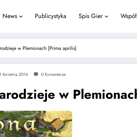
nu
News
Publicystyka
Spis Gier
Współ
odzieje w Plemionach [Prima aprilis]
1 Kwietnia 2014
0 Komentarze
rodzieje w Plemionach 