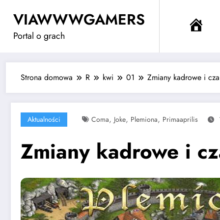
Przejdź
VIAWWWGAMERS
do
Me
treści
Portal o grach
Strona domowa
R
kwi
01
Zmiany kadrowe i czar
,
,
,
Aktualności
Coma
Joke
Plemiona
Primaaprilis
Zmiany kadrowe i cza