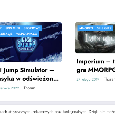
S GIER
SPORTOWE
MMORPG
SPIS GIER
E
WSPÓŁPRACA
Imperium – teks
gra MMORPG
mp Simulator –
ka w odświeżonej
Thoran
27 lutego 2019
Thoran
 2022
 celach statystycznych, reklamowych oraz funkcjonalnych. Dzięki nim mo