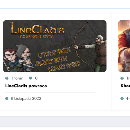
Thoran
0
T
LineCladis powraca
Kha
8 Listopada 2022
4 