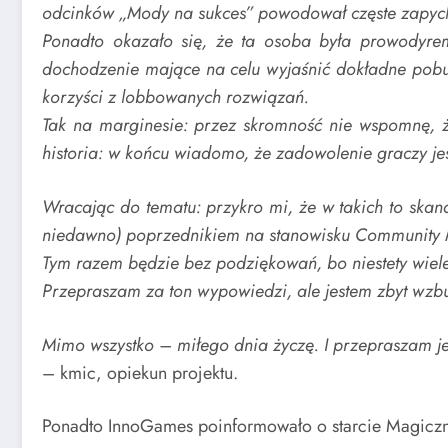
odcinków „Mody na sukces” powodował częste zapych
Ponadto okazało się, że ta osoba była prowodyrem
dochodzenie mające na celu wyjaśnić dokładne pobudki
korzyści z lobbowanych rozwiązań.
Tak na marginesie: przez skromność nie wspomnę, ż
historia: w końcu wiadomo, że zadowolenie graczy je
Wracając do tematu: przykro mi, że w takich to ska
niedawno) poprzednikiem na stanowisku Community 
Tym razem będzie bez podziękowań, bo niestety wiele la
Przepraszam za ton wypowiedzi, ale jestem zbyt wzb
Mimo wszystko – miłego dnia życzę. I przepraszam je
– kmic, opiekun projektu.
Ponadto InnoGames poinformowało o starcie Magicz