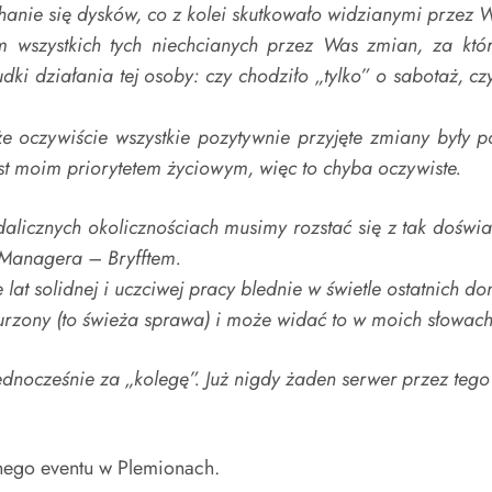
anie się dysków, co z kolei skutkowało widzianymi przez 
 wszystkich tych niechcianych przez Was zmian, za któr
 działania tej osoby: czy chodziło „tylko” o sabotaż, czy
e oczywiście wszystkie pozytywnie przyjęte zmiany były
st moim priorytetem życiowym, więc to chyba oczywiste.
ndalicznych okolicznościach musimy rozstać się z tak doś
Managera – Bryfftem.
t solidnej i uczciwej pracy blednie w świetle ostatnich doni
urzony (to świeża sprawa) i może widać to w moich słowach
dnocześnie za „kolegę”. Już nigdy żaden serwer przez tego
nego eventu w Plemionach.