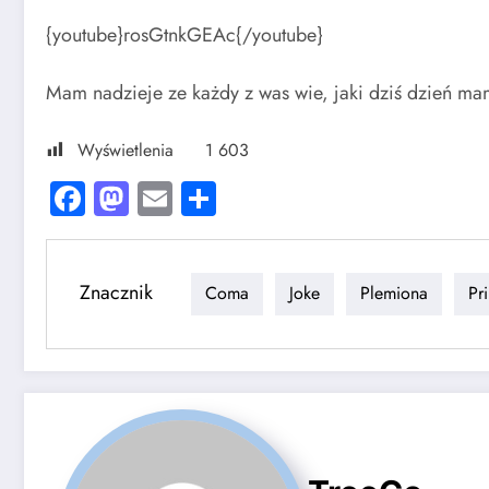
{youtube}rosGtnkGEAc{/youtube}
Mam nadzieje ze każdy z was wie, jaki dziś dzień 
Wyświetlenia
1 603
Facebook
Mastodon
Email
Share
Znacznik
Coma
Joke
Plemiona
Pr