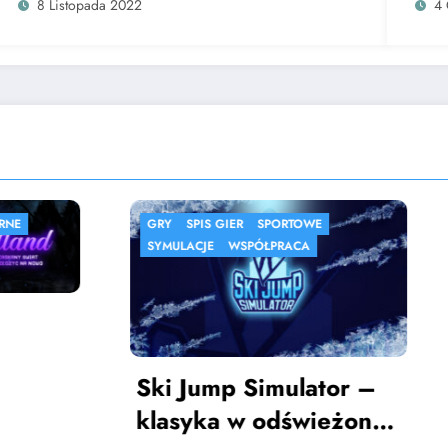
8 Listopada 2022
4 
IS GIER
SPORTOWE
MMORPG
SPIS GIER
JE
WSPÓŁPRACA
Imperium – tek
gra MMORPG
ump Simulator –
ka w odświeżonej
Thoran
27 lutego 2019