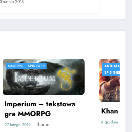
Grudnia 2018
AKTUALNOŚCI
GRY
MMORPG
SPIS GIER
STRATEGIE
SYMULACJE
stowa
Khan Wars
TreeCo
4 grudnia 2018