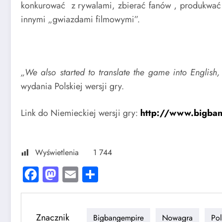
konkurować z rywalami, zbierać fanów , produkwać sw
innymi „gwiazdami filmowymi”.
„We also started to translate the game into English,
wydania Polskiej wersji gry.
Link do Niemieckiej wersji gry:
http://www.bigba
Wyświetlenia
1 744
Facebook
Mastodon
Email
Share
Znacznik
Bigbangempire
Nowagra
Pol