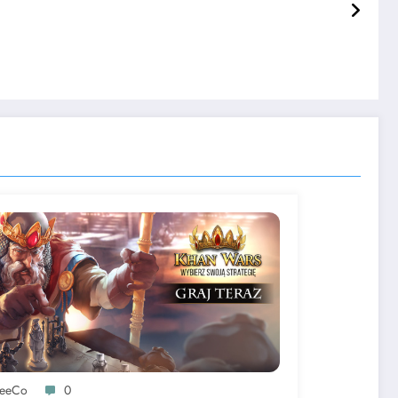
reeCo
0