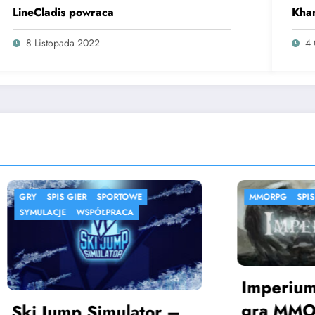
LineCladis powraca
Kha
8 Listopada 2022
4 
S GIER
SPORTOWE
MMORPG
SPIS GIER
E
WSPÓŁPRACA
Imperium – teks
gra MMORPG
mp Simulator –