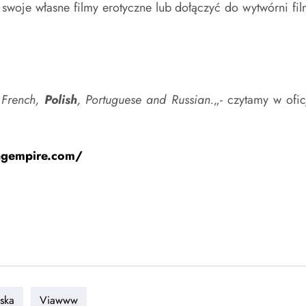
oje własne filmy erotyczne lub dołączyć do wytwórni film
 French,
Polish
, Portuguese and Russian.
„- czytamy w ofic
ngempire.com/
ska
Viawww