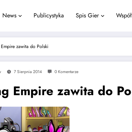
nu
News
Publicystyka
Spis Gier
Współ
Empire zawita do Polski
w
7 Sierpnia 2014
0 Komentarze
g Empire zawita do Po