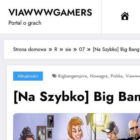
Przejdź
VIAWWWGAMERS
do
Me
treści
Portal o grach
Strona domowa
R
sie
07
[Na Szybko] Big Bang 
,
,
,
Aktualności
Bigbangempire
Nowagra
Polska
Viaww
[Na Szybko] Big Ban