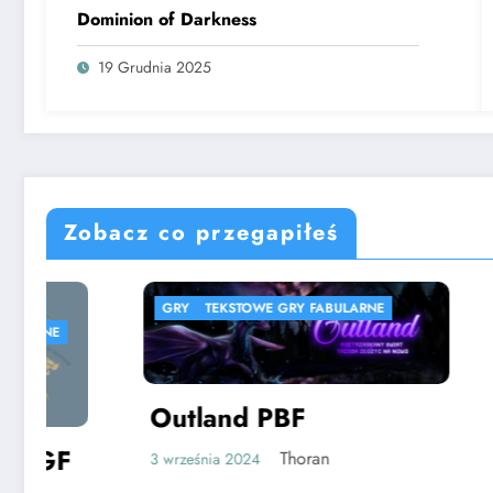
Dominion of Darkness
19 Grudnia 2025
Zobacz co przegapiłeś
GRY
TEKSTOWE GRY FABULARNE
GRY
SPI
SYMULACJ
Outland PBF
Thoran
3 września 2024
Ski Ju